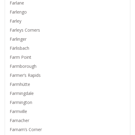
Farlane
Farlengo
Farley
Farleys Corners
Farlinger
Färlisbach
Farm Point
Farmborough
Farmer’s Rapids
Farmhütte
Farmingdale
Farmington
Farmville
Farnacher
Farnam’s Corner