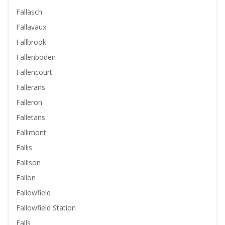
Falläsch
Fallavaux
Fallbrook
Fallenboden
Fallencourt
Fallerans
Falleron
Falletans
Fallimont
Fallis
Fallison
Fallon
Fallowfield
Fallowfield Station
Falls