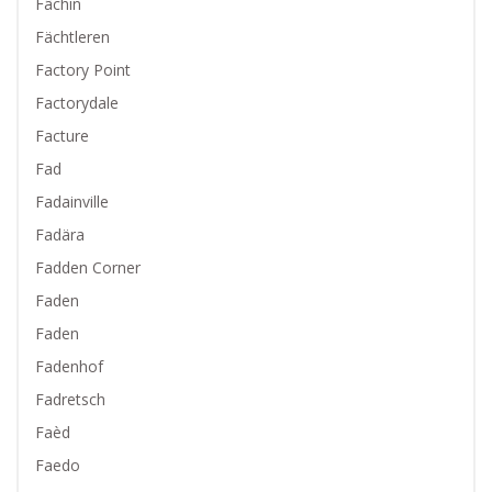
Fâchin
Fächtleren
Factory Point
Factorydale
Facture
Fad
Fadainville
Fadära
Fadden Corner
Faden
Faden
Fadenhof
Fadretsch
Faèd
Faedo