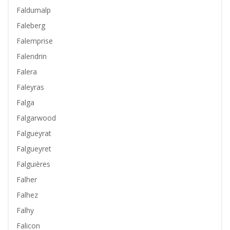
Faldumalp
Faleberg
Falemprise
Falendrin
Falera
Faleyras
Falga
Falgarwood
Falgueyrat
Falgueyret
Falguières
Falher
Falhez
Falhy
Falicon