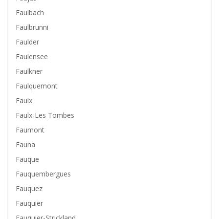
Faulbach
Faulbrunni
Faulder
Faulensee
Faulkner
Faulquemont
Faulx
Faulx-Les Tombes
Faumont
Fauna
Fauque
Fauquembergues
Fauquez
Fauquier
Fauquier-Strickland