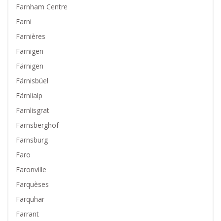
Farnham Centre
Farni
Farnières
Farnigen
Färnigen
Färnisbüel
Färnlialp
Farnlisgrat
Farnsberghof
Farnsburg
Faro
Faronville
Farquèses
Farquhar
Farrant