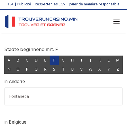
Skip
18+ | Publicité | Respecter les CGV | Jouer de manière responsable
to
main
content
Toggl
navig
Städte beginnend mit: F
A
B
C
D
E
F
G
H
I
J
K
L
M
N
O
P
Q
R
S
T
U
V
W
X
Y
Z
in Andorre
Fontaneda
in Belgique