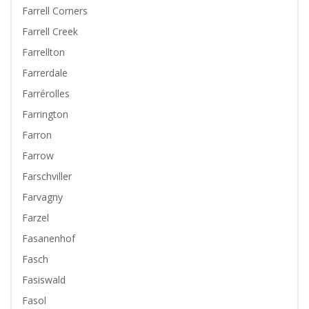
Farrell Corners
Farrell Creek
Farrellton
Farrerdale
Farrérolles
Farrington
Farron
Farrow
Farschviller
Farvagny
Farzel
Fasanenhof
Fasch
Fasiswald
Fasol