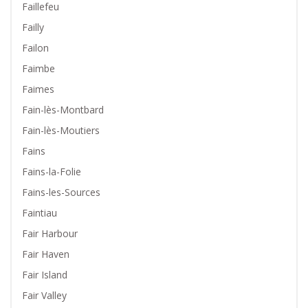
Faillefeu
Failly
Failon
Faimbe
Faimes
Fain-lès-Montbard
Fain-lès-Moutiers
Fains
Fains-la-Folie
Fains-les-Sources
Faintiau
Fair Harbour
Fair Haven
Fair Island
Fair Valley