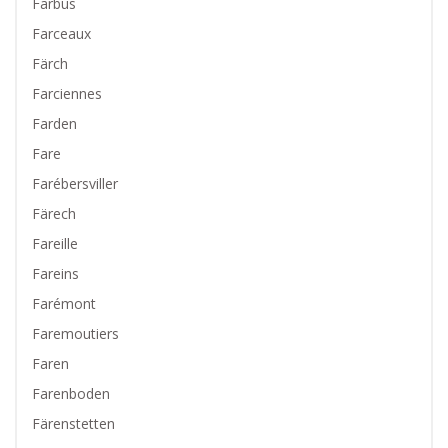
Farbus
Farceaux
Färch
Farciennes
Farden
Fare
Farébersviller
Färech
Fareille
Fareins
Farémont
Faremoutiers
Faren
Farenboden
Färenstetten