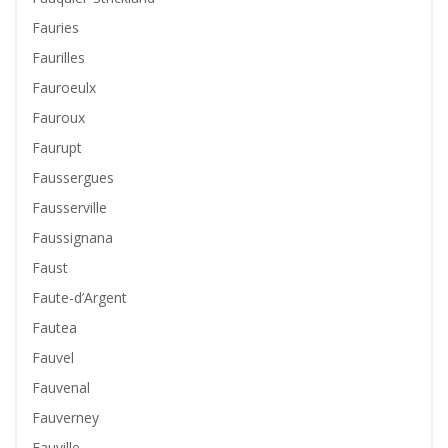
Fauries
Faurilles
Fauroeulx
Fauroux
Faurupt
Faussergues
Fausserville
Faussignana
Faust
Faute-d’Argent
Fautea
Fauvel
Fauvenal
Fauverney
Fauville