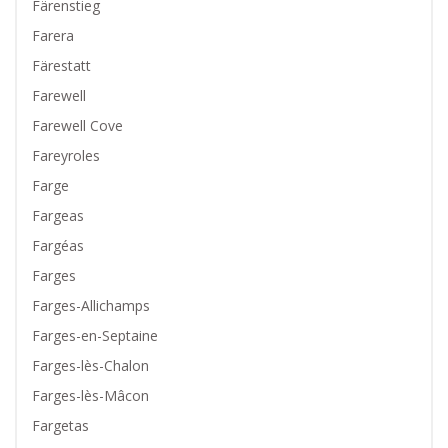
Färenstieg
Farera
Färestatt
Farewell
Farewell Cove
Fareyroles
Farge
Fargeas
Fargéas
Farges
Farges-Allichamps
Farges-en-Septaine
Farges-lès-Chalon
Farges-lès-Mâcon
Fargetas