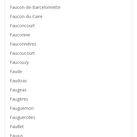
Faucon-de-Barcelonnette
Faucon-du-Caire
Fauconcourt
Fauconnie
Fauconnières
Faucoucourt
Faucouzy
Faude
Faudoas
Faugeas
Faugères
Fauguernon
Fauguerolles
Fauillet
Faujus