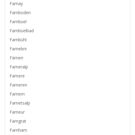
Farnay
Farnboden
Farnbüel
Farnbüelbad
Farnbühl
Farnebni
Färnen
Farneralp
Farnere
Farneren
Farnern
Farnetsalp
Farneur
Farngrat
Farnham