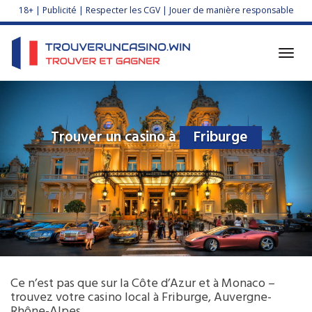
Skip
18+ | Publicité | Respecter les CGV | Jouer de manière responsable
to
main
content
Toggl
navig
Trouver un casino à
Friburge
Ce n’est pas que sur la Côte d’Azur et à Monaco –
trouvez votre casino local à Friburge, Auvergne-
Rhône-Alpes