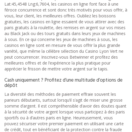
Lat:45,4548 Lng:6,7604, les casinos en ligne font face à une
féroce concurrence et sont donc très motivés pour vous offrir, à
vous, leur client, les meilleures offres. Oubliez les boissons
gratuites, les casinos en ligne essaient de vous attirer avec des
paris gratuits à la roulette, des remises en argent sur vos mises
au Black Jack ou des tours gratuits dans leurs jeux de machines
à sous. En ce qui concerne les jeux de machines à sous, les
casinos en ligne sont en mesure de vous offrir la plus grande
variété, que même la célèbre sélection du Casino Lyon Vert ne
peut concurrencer. Inscrivez-vous Betwinner et profitez des
meilleures offres et de l’expérience la plus pratique pour
apprécier le frisson de mettre votre argent sur le tapis.
Cash uniquement ? Profitez d’une multitude d’options de
dépôt
La diversité des méthodes de paiement effraie souvent les
parieurs débutants, surtout lorsqu’il s’agit de miser une grosse
somme d’argent. Il est compréhensible d’avoir des doutes quant
à la sécurité de votre argent lorsque vous participez à des paris
sportifs ou à d’autres paris en ligne. Heureusement, vous
pouvez sécuriser votre premier paiement en utilisant une carte
de crédit, tout en bénéficiant de la protection contre la fraude