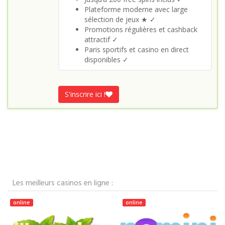
Plateforme moderne avec large
sélection de jeux ★ ✓
Promotions régulières et cashback
attractif ✓
Paris sportifs et casino en direct
disponibles ✓
S'inscrire ici !
Les meilleurs casinos en ligne :
online
online