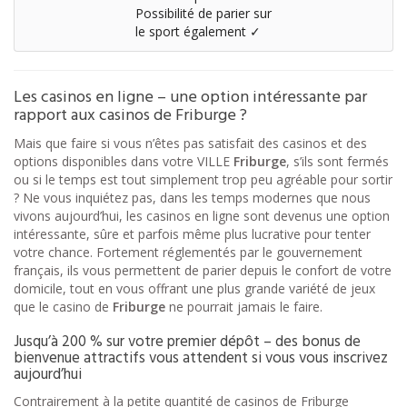
Possibilité de parier sur
le sport également
✓
Les casinos en ligne – une option intéressante par
rapport aux casinos de
Friburge
?
Mais que faire si vous n’êtes pas satisfait des casinos et des
options disponibles dans votre VILLE
Friburge
, s’ils sont fermés
ou si le temps est tout simplement trop peu agréable pour sortir
? Ne vous inquiétez pas, dans les temps modernes que nous
vivons aujourd’hui, les casinos en ligne sont devenus une option
intéressante, sûre et parfois même plus lucrative pour tenter
votre chance. Fortement réglementés par le gouvernement
français, ils vous permettent de parier depuis le confort de votre
domicile, tout en vous offrant une plus grande variété de jeux
que le casino de
Friburge
ne pourrait jamais le faire.
Jusqu’à 200 % sur votre premier dépôt – des bonus de
bienvenue attractifs vous attendent si vous vous inscrivez
aujourd’hui
Contrairement à la petite quantité de casinos de Friburge