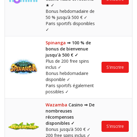
★
✓
Bonus hebdomadaire de
50 % jusqu’à 500 €
✓
Paris sportifs disponibles
✓
Spinanga
⇒ 100 % de
bonus de bienvenue
jusqu’à 500 €
✓
Plus de 200 free spins
inclus
✓
S'inscrire
Bonus hebdomadaire
disponible
✓
Paris sportifs également
possibles
✓
Wazamba
Casino ⇒ De
nombreuses
récompenses
disponibles
✓
S'inscrire
Bonus jusqu’à 500 €
✓
200 free spins inclus
✓