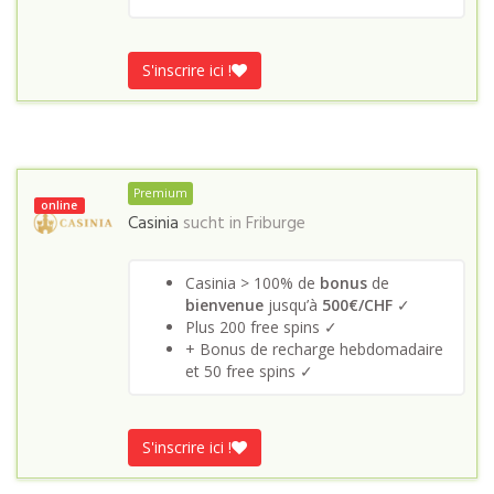
S'inscrire ici !
Premium
online
Casinia
sucht in
Friburge
Casinia > 100% de
bonus
de
bienvenue
jusqu’à
500€/CHF
✓
Plus 200 free spins ✓
+ Bonus de recharge hebdomadaire
et 50 free spins ✓
S'inscrire ici !