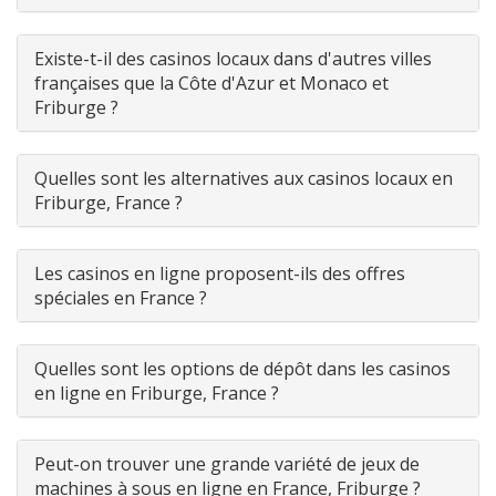
Existe-t-il des casinos locaux dans d'autres villes
françaises que la Côte d'Azur et Monaco et
Friburge ?
Quelles sont les alternatives aux casinos locaux en
Friburge, France ?
Les casinos en ligne proposent-ils des offres
spéciales en France ?
Quelles sont les options de dépôt dans les casinos
en ligne en Friburge, France ?
Peut-on trouver une grande variété de jeux de
machines à sous en ligne en France, Friburge ?