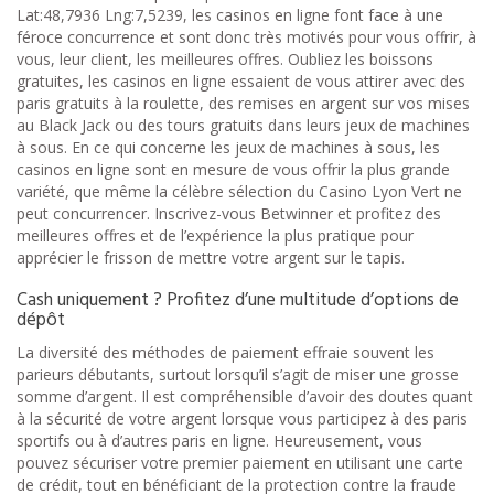
Lat:48,7936 Lng:7,5239, les casinos en ligne font face à une
féroce concurrence et sont donc très motivés pour vous offrir, à
vous, leur client, les meilleures offres. Oubliez les boissons
gratuites, les casinos en ligne essaient de vous attirer avec des
paris gratuits à la roulette, des remises en argent sur vos mises
au Black Jack ou des tours gratuits dans leurs jeux de machines
à sous. En ce qui concerne les jeux de machines à sous, les
casinos en ligne sont en mesure de vous offrir la plus grande
variété, que même la célèbre sélection du Casino Lyon Vert ne
peut concurrencer. Inscrivez-vous Betwinner et profitez des
meilleures offres et de l’expérience la plus pratique pour
apprécier le frisson de mettre votre argent sur le tapis.
Cash uniquement ? Profitez d’une multitude d’options de
dépôt
La diversité des méthodes de paiement effraie souvent les
parieurs débutants, surtout lorsqu’il s’agit de miser une grosse
somme d’argent. Il est compréhensible d’avoir des doutes quant
à la sécurité de votre argent lorsque vous participez à des paris
sportifs ou à d’autres paris en ligne. Heureusement, vous
pouvez sécuriser votre premier paiement en utilisant une carte
de crédit, tout en bénéficiant de la protection contre la fraude