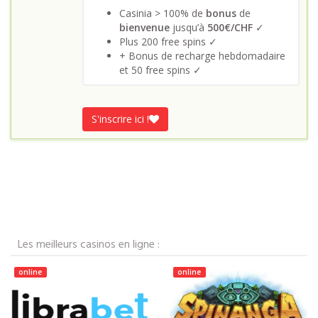
Casinia > 100% de
bonus
de
bienvenue
jusqu’à
500€/CHF
✓
Plus 200 free spins ✓
+ Bonus de recharge hebdomadaire
et 50 free spins ✓
S'inscrire ici !
Les meilleurs casinos en ligne :
online
online