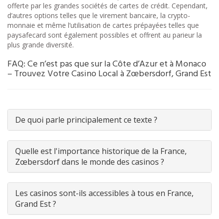
offerte par les grandes sociétés de cartes de crédit. Cependant,
d’autres options telles que le virement bancaire, la crypto-
monnaie et même l’utilisation de cartes prépayées telles que
paysafecard sont également possibles et offrent au parieur la
plus grande diversité.
FAQ: Ce n’est pas que sur la Côte d’Azur et à Monaco
– Trouvez Votre Casino Local à Zœbersdorf, Grand Est
De quoi parle principalement ce texte ?
Quelle est l'importance historique de la France,
Zœbersdorf dans le monde des casinos ?
Les casinos sont-ils accessibles à tous en France,
Grand Est ?