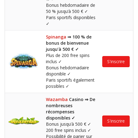
Bonus hebdomadaire de
50 % jusqu’à 500 €
✓
Paris sportifs disponibles
✓
Spinanga
⇒ 100 % de
bonus de bienvenue
jusqu’à 500 €
✓
Plus de 200 free spins
inclus
✓
S'inscrire
Bonus hebdomadaire
disponible
✓
Paris sportifs également
possibles
✓
Wazamba
Casino ⇒ De
nombreuses
récompenses
disponibles
✓
S'inscrire
Bonus jusqu’à 500 €
✓
200 free spins inclus
✓
Possibilité de parier sur