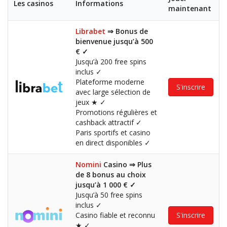
Les casinos
Informations
maintenant
Librabet
⇒ Bonus de
bienvenue jusqu’à 500
€
✓
Jusqu’à 200 free spins
inclus
✓
Plateforme moderne
S'inscrire
avec large sélection de
jeux
★
✓
Promotions régulières et
cashback attractif
✓
Paris sportifs et casino
en direct disponibles
✓
Nomini
Casino ⇒ Plus
de 8 bonus au choix
jusqu’à 1 000 €
✓
Jusqu’à 50 free spins
inclus
✓
Casino fiable et reconnu
S'inscrire
★
✓