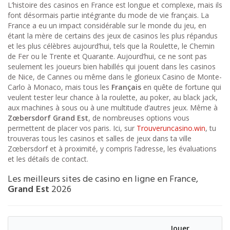
L’histoire des casinos en France est longue et complexe, mais ils
font désormais partie intégrante du mode de vie français. La
France a eu un impact considérable sur le monde du jeu, en
étant la mère de certains des jeux de casinos les plus répandus
et les plus célèbres aujourd’hui, tels que la Roulette, le Chemin
de Fer ou le Trente et Quarante. Aujourd’hui, ce ne sont pas
seulement les joueurs bien habillés qui jouent dans les casinos
de Nice, de Cannes ou même dans le glorieux Casino de Monte-
Carlo à Monaco, mais tous les
Français
en quête de fortune qui
veulent tester leur chance à la roulette, au poker, au black jack,
aux machines à sous ou à une multitude d’autres jeux. Même à
Zœbersdorf
Grand Est
, de nombreuses options vous
permettent de placer vos paris. Ici, sur
Trouveruncasino.win
, tu
trouveras tous les casinos et salles de jeux dans ta ville
Zœbersdorf et à proximité, y compris l’adresse, les évaluations
et les détails de contact.
Les meilleurs sites de casino en ligne en France,
Grand Est
2026
Jouer