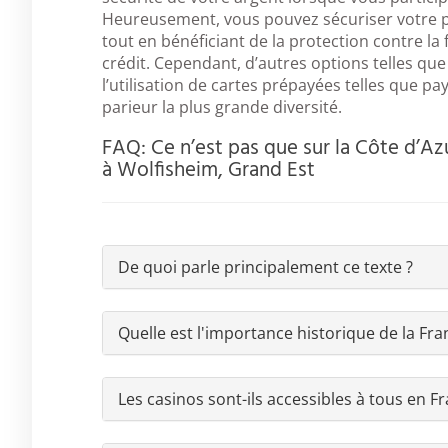
Heureusement, vous pouvez sécuriser votre pr
tout en bénéficiant de la protection contre la
crédit. Cependant, d’autres options telles qu
l’utilisation de cartes prépayées telles que p
parieur la plus grande diversité.
FAQ: Ce n’est pas que sur la Côte d’A
à Wolfisheim, Grand Est
De quoi parle principalement ce texte ?
Quelle est l'importance historique de la Fr
Les casinos sont-ils accessibles à tous en F