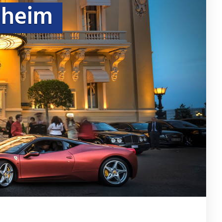
sheim