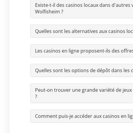
Existe-t-il des casinos locaux dans d'autres 
Wolfisheim ?
Quelles sont les alternatives aux casinos lo
Les casinos en ligne proposent-ils des offre
Quelles sont les options de dépôt dans les 
Peut-on trouver une grande variété de jeux
?
Comment puis-je accéder aux casinos en lig