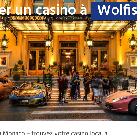
er un casino à
Wolfi
 à Monaco – trouvez votre casino local à