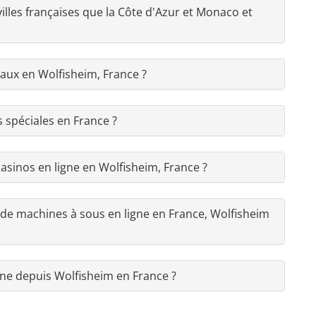
villes françaises que la Côte d'Azur et Monaco et
caux en Wolfisheim, France ?
s spéciales en France ?
casinos en ligne en Wolfisheim, France ?
 de machines à sous en ligne en France, Wolfisheim
ne depuis Wolfisheim en France ?