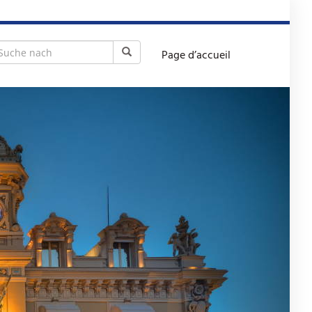
Page d’accueil