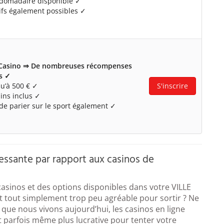
domadaire disponible
✓
tifs également possibles
✓
asino ⇒ De nombreuses récompenses
es
✓
u’à 500 €
✓
S'inscrire
pins inclus
✓
 de parier sur le sport également
✓
ressante par rapport aux casinos de
 casinos et des options disponibles dans votre VILLE
est tout simplement trop peu agréable pour sortir ? Ne
que nous vivons aujourd’hui, les casinos en ligne
 parfois même plus lucrative pour tenter votre