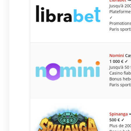
Jusqu’à 200
Plateforme
✓
Promotions
Paris sport
Nomini
Cas
1 000 €
✓
Jusqu’à 50 
Casino fia
Bonus heb
Paris sport
Spinanga
⇒
500 €
✓
Plus de 20