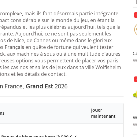
 complexe, mais ils font désormais partie intégrante
pact considérable sur le monde du jeu, en étant la
répandus et les plus célèbres aujourd’hui, tels que la
arante. Aujourd’hui, ce ne sont pas seulement les
inos de Nice, de Cannes ou même dans le glorieux
es
Français
en quête de fortune qui veulent tester
C
jack, aux machines à sous ou à une multitude d’autres
W
euses options vous permettent de placer vos paris.
s les casinos et salles de jeux dans ta ville Wolfisheim
ions et les détails de contact.
en France,
Grand Est
2026
Jouer
ons
maintenant
W
W
Bonus de bienvenue jusqu’à 500 €
✓