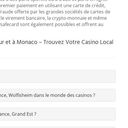
emier paiement en utilisant une carte de crédit,
 fraude offerte par les grandes sociétés de cartes de
e le virement bancaire, la crypto-monnaie et même
aysafecard sont également possibles et offrent au
zur et à Monaco – Trouvez Votre Casino Local
ance, Wolfisheim dans le monde des casinos ?
rance, Grand Est ?