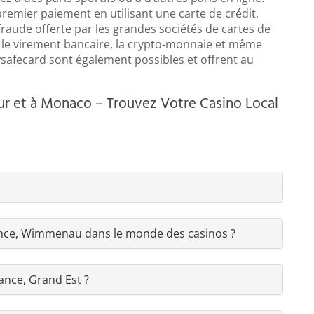
emier paiement en utilisant une carte de crédit,
 fraude offerte par les grandes sociétés de cartes de
e le virement bancaire, la crypto-monnaie et même
aysafecard sont également possibles et offrent au
zur et à Monaco – Trouvez Votre Casino Local
rance, Wimmenau dans le monde des casinos ?
rance, Grand Est ?