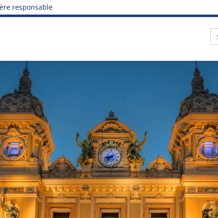
ière responsable