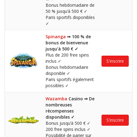
Bonus hebdomadaire de
50 % jusqu’à 500 €
✓
Paris sportifs disponibles
✓
Spinanga
⇒ 100 % de
bonus de bienvenue
jusqu’à 500 €
✓
Plus de 200 free spins
inclus
✓
S'inscrire
Bonus hebdomadaire
disponible
✓
Paris sportifs également
possibles
✓
Wazamba
Casino ⇒ De
nombreuses
récompenses
disponibles
✓
S'inscrire
Bonus jusqu’à 500 €
✓
200 free spins inclus
✓
Possibilité de parier sur