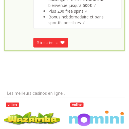
bienvenue jusqu’à
500€
✓
Plus 200 free spins ✓
Bonus hebdomadaire et paris
sportifs possibles ✓
S'inscrire ici !
Les meilleurs casinos en ligne :
online
online