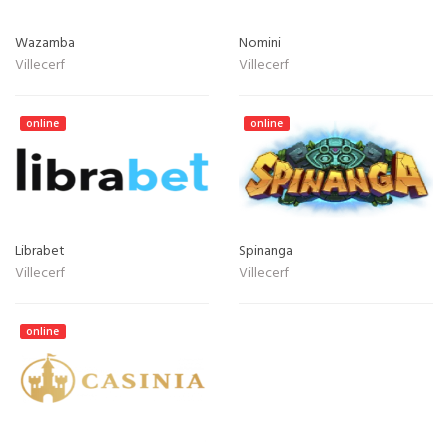
Wazamba
Nomini
Villecerf
Villecerf
online
online
Librabet
Spinanga
Villecerf
Villecerf
online