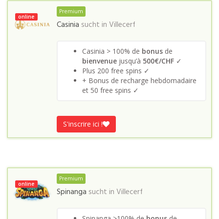
Premium
online
Casinia
sucht in
Villecerf
Casinia > 100% de
bonus
de
bienvenue
jusqu’à
500€/CHF
✓
Plus 200 free spins ✓
+ Bonus de recharge hebdomadaire
et 50 free spins ✓
S'inscrire ici !
Premium
online
Spinanga
sucht in
Villecerf
Spinanga >100% de
bonus
de