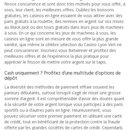
féroce concurrence et sont donc très motivés pour vous offrir, à
vous, leur client, les meilleures offres. Oubliez les boissons
gratuites, les casinos en ligne essaient de vous attirer avec des
paris gratuits à la roulette, des remises en argent sur vos mises
au Black Jack ou des tours gratuits dans leurs jeux de machines
à sous. En ce qui concerne les jeux de machines à sous, les
casinos en ligne sont en mesure de vous offrir la plus grande
variété, que même la célèbre sélection du Casino Lyon Vert ne
peut concurrencer. Inscrivez-vous Betwinner et profitez des
meilleures offres et de l’expérience la plus pratique pour
apprécier le frisson de mettre votre argent sur le tapis.
Cash uniquement ? Profitez d’une multitude d’options de
dépôt
La diversité des méthodes de paiement effraie souvent les
parieurs débutants, surtout lorsqu’il s’agit de miser une grosse
somme d’argent. Il est compréhensible d’avoir des doutes quant
à la sécurité de votre argent lorsque vous participez à des paris
sportifs ou à d’autres paris en ligne. Heureusement, vous
pouvez sécuriser votre premier paiement en utilisant une carte
de crédit, tout en bénéficiant de la protection contre la fraude
offerte par les grandes sociétés de cartes de crédit. Cependant,