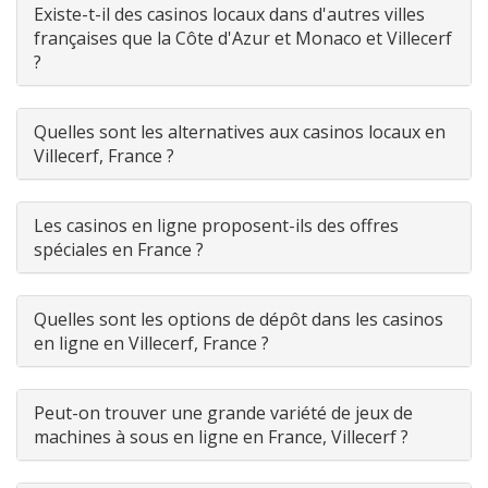
Existe-t-il des casinos locaux dans d'autres villes
françaises que la Côte d'Azur et Monaco et Villecerf
?
Quelles sont les alternatives aux casinos locaux en
Villecerf, France ?
Les casinos en ligne proposent-ils des offres
spéciales en France ?
Quelles sont les options de dépôt dans les casinos
en ligne en Villecerf, France ?
Peut-on trouver une grande variété de jeux de
machines à sous en ligne en France, Villecerf ?