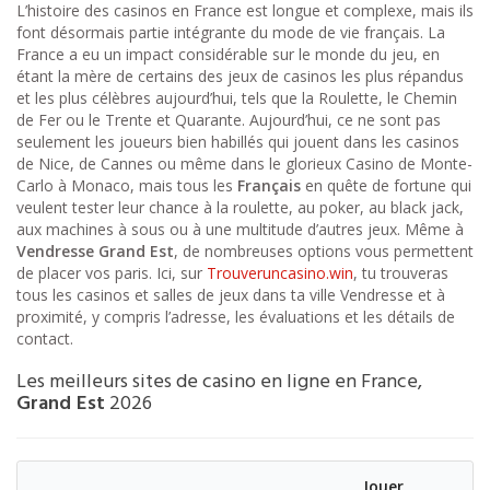
L’histoire des casinos en France est longue et complexe, mais ils
font désormais partie intégrante du mode de vie français. La
France a eu un impact considérable sur le monde du jeu, en
étant la mère de certains des jeux de casinos les plus répandus
et les plus célèbres aujourd’hui, tels que la Roulette, le Chemin
de Fer ou le Trente et Quarante. Aujourd’hui, ce ne sont pas
seulement les joueurs bien habillés qui jouent dans les casinos
de Nice, de Cannes ou même dans le glorieux Casino de Monte-
Carlo à Monaco, mais tous les
Français
en quête de fortune qui
veulent tester leur chance à la roulette, au poker, au black jack,
aux machines à sous ou à une multitude d’autres jeux. Même à
Vendresse
Grand Est
, de nombreuses options vous permettent
de placer vos paris. Ici, sur
Trouveruncasino.win
, tu trouveras
tous les casinos et salles de jeux dans ta ville Vendresse et à
proximité, y compris l’adresse, les évaluations et les détails de
contact.
Les meilleurs sites de casino en ligne en France,
Grand Est
2026
Jouer