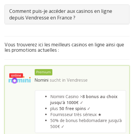
Comment puis-je accéder aux casinos en ligne
depuis Vendresse en France ?
Vous trouverez ici les meilleurs casinos en ligne ainsi que
les promotions actuelles :
Premium
online
Nomini
sucht in
Vendresse
Nomini Casino >
8 bonus au choix
jusqu’à 1000€
✓
plus
50 free spins
✓
Fournisseur très sérieux ★
50% de bonus hebdomadaire jusqu’à
500€ ✓