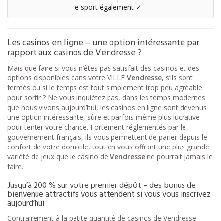
le sport également
✓
Les casinos en ligne – une option intéressante par
rapport aux casinos de
Vendresse
?
Mais que faire si vous n’êtes pas satisfait des casinos et des
options disponibles dans votre VILLE
Vendresse
, s’ils sont
fermés ou si le temps est tout simplement trop peu agréable
pour sortir ? Ne vous inquiétez pas, dans les temps modernes
que nous vivons aujourd’hui, les casinos en ligne sont devenus
une option intéressante, sûre et parfois même plus lucrative
pour tenter votre chance. Fortement réglementés par le
gouvernement français, ils vous permettent de parier depuis le
confort de votre domicile, tout en vous offrant une plus grande
variété de jeux que le casino de
Vendresse
ne pourrait jamais le
faire.
Jusqu’à 200 % sur votre premier dépôt – des bonus de
bienvenue attractifs vous attendent si vous vous inscrivez
aujourd’hui
Contrairement à la petite quantité de casinos de Vendresse