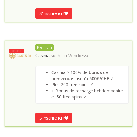
S'inscrire ici !
Premium
online
Casinia
sucht in
Vendresse
Casinia > 100% de
bonus
de
bienvenue
jusqu’à
500€/CHF
✓
Plus 200 free spins ✓
+ Bonus de recharge hebdomadaire
et 50 free spins ✓
S'inscrire ici !