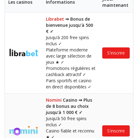
Les casinos
Informations
maintenant
Librabet
⇒ Bonus de
bienvenue jusqu’à 500
€
✓
Jusqu’à 200 free spins
inclus
✓
Plateforme moderne
S'inscrire
avec large sélection de
jeux
★
✓
Promotions régulières et
cashback attractif
✓
Paris sportifs et casino
en direct disponibles
✓
Nomini
Casino ⇒ Plus
de 8 bonus au choix
jusqu’à 1 000 €
✓
Jusqu’à 50 free spins
inclus
✓
Casino fiable et reconnu
S'inscrire
★
✓