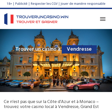
Skip
18+ | Publicité | Respecter les CGV | Jouer de manière responsable
to
main
content
Toggl
navig
Trouver un casino à
Vendresse
Ce n’est pas que sur la Côte d’Azur et à Monaco –
trouvez votre casino local à Vendresse, Grand Est