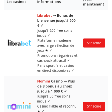
Les casinos
Informations
maintenant
Librabet
⇒ Bonus de
bienvenue jusqu’à 500
€
✓
Jusqu’à 200 free spins
inclus
✓
Plateforme moderne
S'inscrire
avec large sélection de
jeux
★
✓
Promotions régulières et
cashback attractif
✓
Paris sportifs et casino
en direct disponibles
✓
Nomini
Casino ⇒ Plus
de 8 bonus au choix
jusqu’à 1 000 €
✓
Jusqu’à 50 free spins
inclus
✓
Casino fiable et reconnu
S'inscrire
★
✓