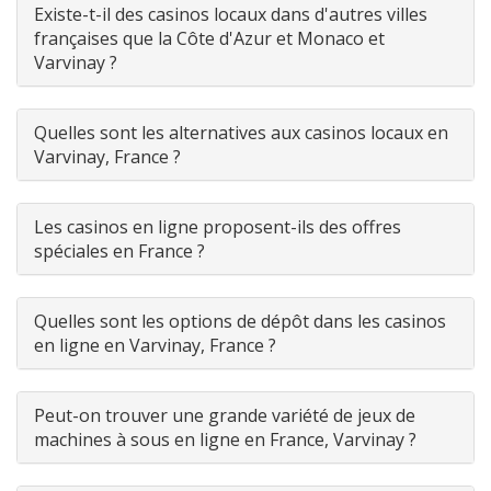
Existe-t-il des casinos locaux dans d'autres villes
françaises que la Côte d'Azur et Monaco et
Varvinay ?
Quelles sont les alternatives aux casinos locaux en
Varvinay, France ?
Les casinos en ligne proposent-ils des offres
spéciales en France ?
Quelles sont les options de dépôt dans les casinos
en ligne en Varvinay, France ?
Peut-on trouver une grande variété de jeux de
machines à sous en ligne en France, Varvinay ?