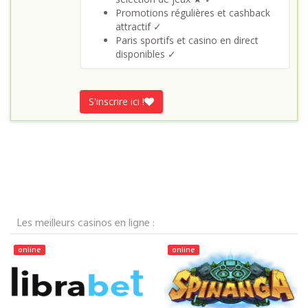
Promotions régulières et cashback
attractif ✓
Paris sportifs et casino en direct
disponibles ✓
S'inscrire ici !
Les meilleurs casinos en ligne :
online
online