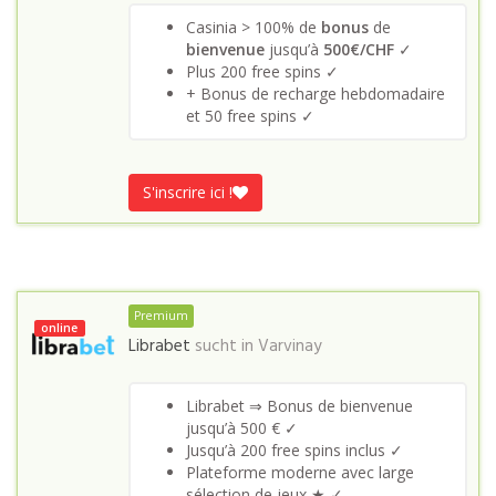
Casinia > 100% de
bonus
de
bienvenue
jusqu’à
500€/CHF
✓
Plus 200 free spins ✓
+ Bonus de recharge hebdomadaire
et 50 free spins ✓
S'inscrire ici !
Premium
online
Librabet
sucht in
Varvinay
Librabet ⇒ Bonus de bienvenue
jusqu’à 500 € ✓
Jusqu’à 200 free spins inclus ✓
Plateforme moderne avec large
sélection de jeux ★ ✓