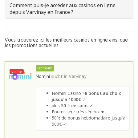
Comment puis-je accéder aux casinos en ligne
depuis Varvinay en France ?
Vous trouverez ici les meilleurs casinos en ligne ainsi que
les promotions actuelles :
Premium
online
Nomini
sucht in
Varvinay
Nomini Casino >
8 bonus au choix
jusqu’à 1000€
✓
plus
50 free spins
✓
Fournisseur très sérieux ★
50% de bonus hebdomadaire jusqu’à
500€ ✓