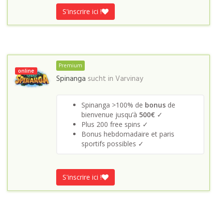
S'inscrire ici !
Premium
online
Spinanga
sucht in
Varvinay
Spinanga >100% de
bonus
de
bienvenue jusqu’à
500€
✓
Plus 200 free spins ✓
Bonus hebdomadaire et paris
sportifs possibles ✓
S'inscrire ici !