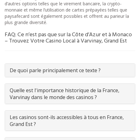
d’autres options telles que le virement bancaire, la crypto-
monnaie et même l’utilisation de cartes prépayées telles que
paysafecard sont également possibles et offrent au parieur la
plus grande diversité.
FAQ: Ce n’est pas que sur la Côte d’Azur et à Monaco
– Trouvez Votre Casino Local à Varvinay, Grand Est
De quoi parle principalement ce texte ?
Quelle est l'importance historique de la France,
Varvinay dans le monde des casinos ?
Les casinos sont-ils accessibles à tous en France,
Grand Est ?