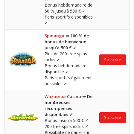
Bonus hebdomadaire de
50 % jusqu’à 500 €
✓
Paris sportifs disponibles
✓
Spinanga
⇒ 100 % de
bonus de bienvenue
jusqu’à 500 €
✓
Plus de 200 free spins
inclus
✓
S'inscrire
Bonus hebdomadaire
disponible
✓
Paris sportifs également
possibles
✓
Wazamba
Casino ⇒ De
nombreuses
récompenses
disponibles
✓
S'inscrire
Bonus jusqu’à 500 €
✓
200 free spins inclus
✓
Possibilité de parier sur