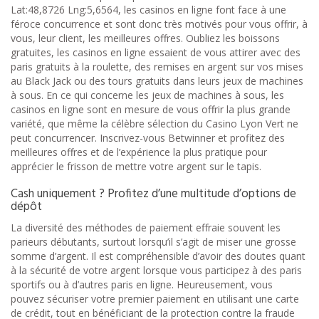
Lat:48,8726 Lng:5,6564, les casinos en ligne font face à une
féroce concurrence et sont donc très motivés pour vous offrir, à
vous, leur client, les meilleures offres. Oubliez les boissons
gratuites, les casinos en ligne essaient de vous attirer avec des
paris gratuits à la roulette, des remises en argent sur vos mises
au Black Jack ou des tours gratuits dans leurs jeux de machines
à sous. En ce qui concerne les jeux de machines à sous, les
casinos en ligne sont en mesure de vous offrir la plus grande
variété, que même la célèbre sélection du Casino Lyon Vert ne
peut concurrencer. Inscrivez-vous Betwinner et profitez des
meilleures offres et de l’expérience la plus pratique pour
apprécier le frisson de mettre votre argent sur le tapis.
Cash uniquement ? Profitez d’une multitude d’options de
dépôt
La diversité des méthodes de paiement effraie souvent les
parieurs débutants, surtout lorsqu’il s’agit de miser une grosse
somme d’argent. Il est compréhensible d’avoir des doutes quant
à la sécurité de votre argent lorsque vous participez à des paris
sportifs ou à d’autres paris en ligne. Heureusement, vous
pouvez sécuriser votre premier paiement en utilisant une carte
de crédit, tout en bénéficiant de la protection contre la fraude