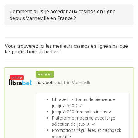
Comment puis-je accéder aux casinos en ligne
depuis Varnéville en France ?
Vous trouverez ici les meilleurs casinos en ligne ainsi que
les promotions actuelles :
Premium
online
Librabet
sucht in
Varnéville
Librabet ⇒ Bonus de bienvenue
jusqu’à 500 € ✓
Jusqu’à 200 free spins inclus ✓
Plateforme moderne avec large
sélection de jeux ★ ✓
Promotions régulières et cashback
attractif ✓