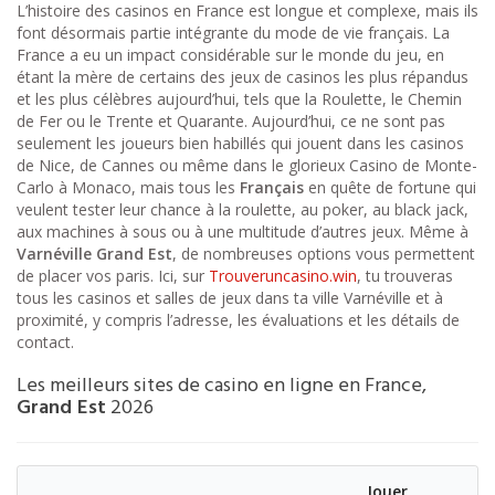
L’histoire des casinos en France est longue et complexe, mais ils
font désormais partie intégrante du mode de vie français. La
France a eu un impact considérable sur le monde du jeu, en
étant la mère de certains des jeux de casinos les plus répandus
et les plus célèbres aujourd’hui, tels que la Roulette, le Chemin
de Fer ou le Trente et Quarante. Aujourd’hui, ce ne sont pas
seulement les joueurs bien habillés qui jouent dans les casinos
de Nice, de Cannes ou même dans le glorieux Casino de Monte-
Carlo à Monaco, mais tous les
Français
en quête de fortune qui
veulent tester leur chance à la roulette, au poker, au black jack,
aux machines à sous ou à une multitude d’autres jeux. Même à
Varnéville
Grand Est
, de nombreuses options vous permettent
de placer vos paris. Ici, sur
Trouveruncasino.win
, tu trouveras
tous les casinos et salles de jeux dans ta ville Varnéville et à
proximité, y compris l’adresse, les évaluations et les détails de
contact.
Les meilleurs sites de casino en ligne en France,
Grand Est
2026
Jouer