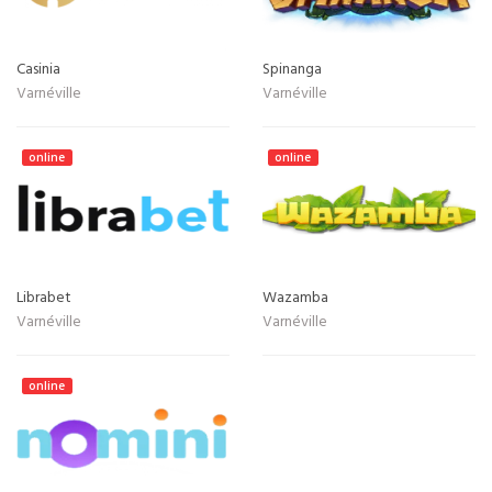
Casinia
Spinanga
Varnéville
Varnéville
online
online
Librabet
Wazamba
Varnéville
Varnéville
online