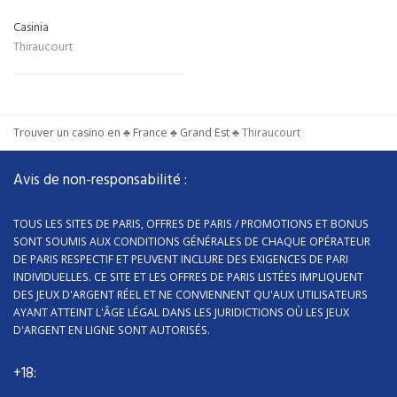
Casinia
Thiraucourt
Trouver un casino en
♣
France
♣
Grand Est
♣
Thiraucourt
Avis de non-responsabilité :
TOUS LES SITES DE PARIS, OFFRES DE PARIS / PROMOTIONS ET BONUS
SONT SOUMIS AUX CONDITIONS GÉNÉRALES DE CHAQUE OPÉRATEUR
DE PARIS RESPECTIF ET PEUVENT INCLURE DES EXIGENCES DE PARI
INDIVIDUELLES. CE SITE ET LES OFFRES DE PARIS LISTÉES IMPLIQUENT
DES JEUX D'ARGENT RÉEL ET NE CONVIENNENT QU'AUX UTILISATEURS
AYANT ATTEINT L'ÂGE LÉGAL DANS LES JURIDICTIONS OÙ LES JEUX
D'ARGENT EN LIGNE SONT AUTORISÉS.
+18: