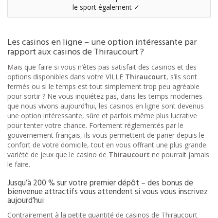
le sport également
✓
Les casinos en ligne – une option intéressante par
rapport aux casinos de
Thiraucourt
?
Mais que faire si vous n’êtes pas satisfait des casinos et des
options disponibles dans votre VILLE
Thiraucourt
, s’ils sont
fermés ou si le temps est tout simplement trop peu agréable
pour sortir ? Ne vous inquiétez pas, dans les temps modernes
que nous vivons aujourd’hui, les casinos en ligne sont devenus
une option intéressante, sûre et parfois même plus lucrative
pour tenter votre chance. Fortement réglementés par le
gouvernement français, ils vous permettent de parier depuis le
confort de votre domicile, tout en vous offrant une plus grande
variété de jeux que le casino de
Thiraucourt
ne pourrait jamais
le faire.
Jusqu’à 200 % sur votre premier dépôt – des bonus de
bienvenue attractifs vous attendent si vous vous inscrivez
aujourd’hui
Contrairement à la petite quantité de casinos de Thiraucourt