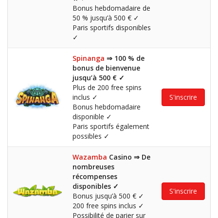
Bonus hebdomadaire de
50 % jusqu’à 500 €
✓
Paris sportifs disponibles
✓
Spinanga
⇒ 100 % de
bonus de bienvenue
jusqu’à 500 €
✓
Plus de 200 free spins
inclus
✓
S'inscrire
Bonus hebdomadaire
disponible
✓
Paris sportifs également
possibles
✓
Wazamba
Casino ⇒ De
nombreuses
récompenses
disponibles
✓
S'inscrire
Bonus jusqu’à 500 €
✓
200 free spins inclus
✓
Possibilité de parier sur