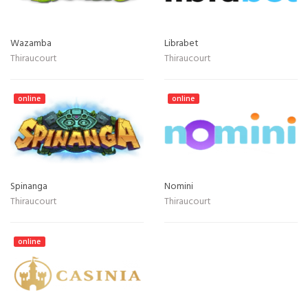
Wazamba
Librabet
Thiraucourt
Thiraucourt
online
online
Spinanga
Nomini
Thiraucourt
Thiraucourt
online