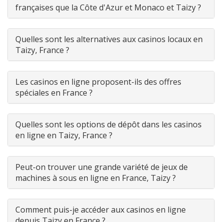
françaises que la Côte d'Azur et Monaco et Taizy ?
Quelles sont les alternatives aux casinos locaux en
Taizy, France ?
Les casinos en ligne proposent-ils des offres
spéciales en France ?
Quelles sont les options de dépôt dans les casinos
en ligne en Taizy, France ?
Peut-on trouver une grande variété de jeux de
machines à sous en ligne en France, Taizy ?
Comment puis-je accéder aux casinos en ligne
depuis Taizy en France ?