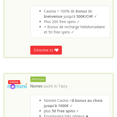
Casinia > 100% de
bonus
de
bienvenue
jusqu’à
500€/CHF
✓
Plus 200 free spins ✓
+ Bonus de recharge hebdomadaire
et 50 free spins ✓
S'inscrire ici !
Premium
online
Nomini
sucht in
Taizy
Nomini Casino >
8 bonus au choix
jusqu’à 1000€
✓
plus
50 free spins
✓
Fournisseur très sérieux ★