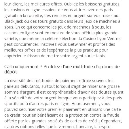
leur client, les meilleures offres. Oubliez les boissons gratuites,
les casinos en ligne essaient de vous attirer avec des paris
gratuits à la roulette, des remises en argent sur vos mises au
Black Jack ou des tours gratuits dans leurs jeux de machines à
sous. En ce qui concerne les jeux de machines à sous, les
casinos en ligne sont en mesure de vous offrir la plus grande
variété, que même la célèbre sélection du Casino Lyon Vert ne
peut concurrencer. Inscrivez-vous Betwinner et profitez des
meilleures offres et de l’expérience la plus pratique pour
apprécier le frisson de mettre votre argent sur le tapis.
Cash uniquement ? Profitez d’une multitude d’options de
dépôt
La diversité des méthodes de paiement effraie souvent les
parieurs débutants, surtout lorsqu’il s’agit de miser une grosse
somme d’argent. Il est compréhensible d’avoir des doutes quant
à la sécurité de votre argent lorsque vous participez à des paris
sportifs ou à d’autres paris en ligne. Heureusement, vous
pouvez sécuriser votre premier paiement en utilisant une carte
de crédit, tout en bénéficiant de la protection contre la fraude
offerte par les grandes sociétés de cartes de crédit. Cependant,
d’autres options telles que le virement bancaire, la crypto-