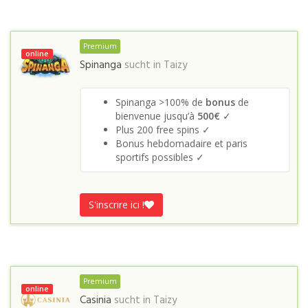
Premium
online
Spinanga
sucht in
Taizy
Spinanga >100% de
bonus
de
bienvenue jusqu’à
500€
✓
Plus 200 free spins ✓
Bonus hebdomadaire et paris
sportifs possibles ✓
S'inscrire ici !
Premium
online
Casinia
sucht in
Taizy