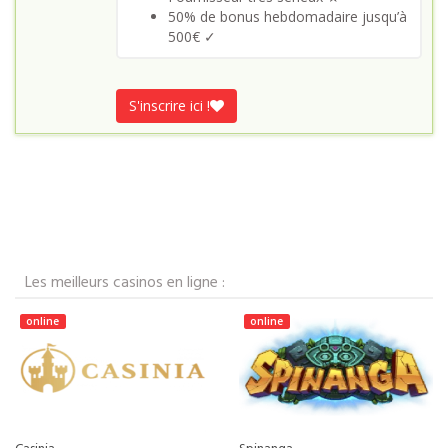
50% de bonus hebdomadaire jusqu’à
500€ ✓
S'inscrire ici !
Les meilleurs casinos en ligne :
online
online