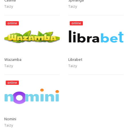
Casinia
Spinanga
Taizy
Taizy
online
online
Wazamba
Librabet
Taizy
Taizy
online
Nomini
Taizy