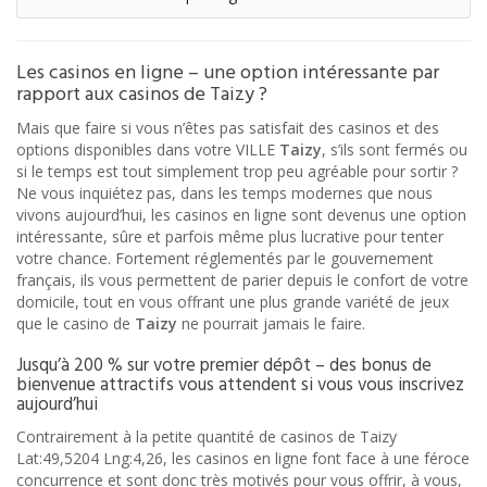
Les casinos en ligne – une option intéressante par
rapport aux casinos de
Taizy
?
Mais que faire si vous n’êtes pas satisfait des casinos et des
options disponibles dans votre VILLE
Taizy
, s’ils sont fermés ou
si le temps est tout simplement trop peu agréable pour sortir ?
Ne vous inquiétez pas, dans les temps modernes que nous
vivons aujourd’hui, les casinos en ligne sont devenus une option
intéressante, sûre et parfois même plus lucrative pour tenter
votre chance. Fortement réglementés par le gouvernement
français, ils vous permettent de parier depuis le confort de votre
domicile, tout en vous offrant une plus grande variété de jeux
que le casino de
Taizy
ne pourrait jamais le faire.
Jusqu’à 200 % sur votre premier dépôt – des bonus de
bienvenue attractifs vous attendent si vous vous inscrivez
aujourd’hui
Contrairement à la petite quantité de casinos de Taizy
Lat:49,5204 Lng:4,26, les casinos en ligne font face à une féroce
concurrence et sont donc très motivés pour vous offrir, à vous,