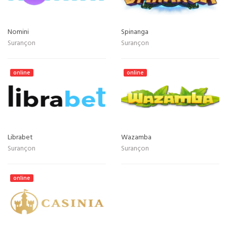
Nomini
Spinanga
Surançon
Surançon
online
online
Librabet
Wazamba
Surançon
Surançon
online