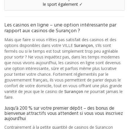
le sport également
✓
Les casinos en ligne – une option intéressante par
rapport aux casinos de
Surançon
?
Mais que faire si vous n’êtes pas satisfait des casinos et des
options disponibles dans votre VILLE
Surançon
, s’ils sont
fermés ou si le temps est tout simplement trop peu agréable
pour sortir ? Ne vous inquiétez pas, dans les temps modernes
que nous vivons aujourd’hui, les casinos en ligne sont devenus
une option intéressante, sûre et parfois même plus lucrative
pour tenter votre chance. Fortement réglementés par le
gouvernement français, ils vous permettent de parier depuis le
confort de votre domicile, tout en vous offrant une plus grande
variété de jeux que le casino de
Surançon
ne pourrait jamais le
faire.
Jusqu’à 200 % sur votre premier dépôt – des bonus de
bienvenue attractifs vous attendent si vous vous inscrivez
aujourd’hui
Contrairement à la petite quantité de casinos de Surançon