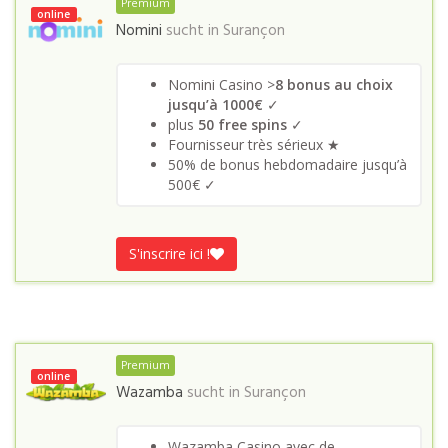
Premium
online
Nomini
sucht in
Surançon
Nomini Casino >
8 bonus au choix
jusqu’à 1000€
✓
plus
50 free spins
✓
Fournisseur très sérieux ★
50% de bonus hebdomadaire jusqu’à
500€ ✓
S'inscrire ici !
Premium
online
Wazamba
sucht in
Surançon
Wazamba Casino avec de