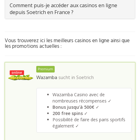
Comment puis-je accéder aux casinos en ligne
depuis Soetrich en France ?
Vous trouverez ici les meilleurs casinos en ligne ainsi que
les promotions actuelles :
Premium
online
Wazamba
sucht in
Soetrich
Wazamba Casino avec de
nombreuses récompenses ✓
Bonus jusqu’à 500€
✓
200 free spins
✓
Possibilité de faire des paris sportifs
également ✓