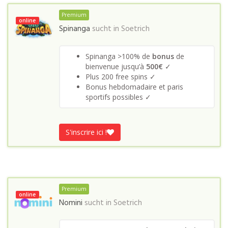
Premium
online
Spinanga
sucht in
Soetrich
Spinanga >100% de
bonus
de
bienvenue jusqu’à
500€
✓
Plus 200 free spins ✓
Bonus hebdomadaire et paris
sportifs possibles ✓
S'inscrire ici !
Premium
online
Nomini
sucht in
Soetrich