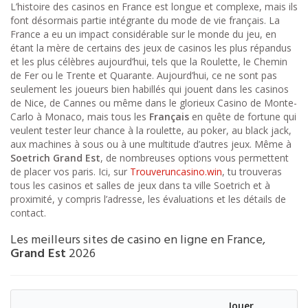
L’histoire des casinos en France est longue et complexe, mais ils
font désormais partie intégrante du mode de vie français. La
France a eu un impact considérable sur le monde du jeu, en
étant la mère de certains des jeux de casinos les plus répandus
et les plus célèbres aujourd’hui, tels que la Roulette, le Chemin
de Fer ou le Trente et Quarante. Aujourd’hui, ce ne sont pas
seulement les joueurs bien habillés qui jouent dans les casinos
de Nice, de Cannes ou même dans le glorieux Casino de Monte-
Carlo à Monaco, mais tous les
Français
en quête de fortune qui
veulent tester leur chance à la roulette, au poker, au black jack,
aux machines à sous ou à une multitude d’autres jeux. Même à
Soetrich
Grand Est
, de nombreuses options vous permettent
de placer vos paris. Ici, sur
Trouveruncasino.win
, tu trouveras
tous les casinos et salles de jeux dans ta ville Soetrich et à
proximité, y compris l’adresse, les évaluations et les détails de
contact.
Les meilleurs sites de casino en ligne en France,
Grand Est
2026
Jouer