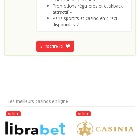
Promotions régulières et cashback
attractif ✓
Paris sportifs et casino en direct
disponibles ✓
S'inscrire ici !
Les meilleurs casinos en ligne :
online
online