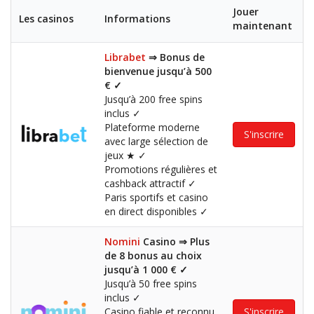
Jouer
Les casinos
Informations
maintenant
Librabet
⇒ Bonus de
bienvenue jusqu’à 500
€
✓
Jusqu’à 200 free spins
inclus
✓
Plateforme moderne
S'inscrire
avec large sélection de
jeux
★
✓
Promotions régulières et
cashback attractif
✓
Paris sportifs et casino
en direct disponibles
✓
Nomini
Casino ⇒ Plus
de 8 bonus au choix
jusqu’à 1 000 €
✓
Jusqu’à 50 free spins
inclus
✓
Casino fiable et reconnu
S'inscrire