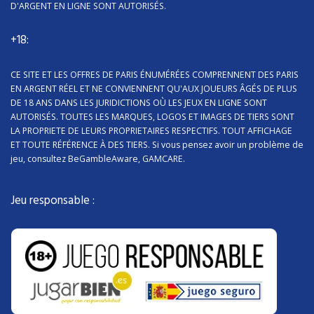
D'ARGENT EN LIGNE SONT AUTORISÉS.
+18:
CE SITE ET LES OFFRES DE PARIS ÉNUMÉRÉES COMPRENNENT DES PARIS
EN ARGENT RÉEL ET NE CONVIENNENT QU'AUX JOUEURS ÂGÉS DE PLUS
DE 18 ANS DANS LES JURIDICTIONS OÙ LES JEUX EN LIGNE SONT
AUTORISÉS. TOUTES LES MARQUES, LOGOS ET IMAGES DE TIERS SONT
LA PROPRIETE DE LEURS PROPRIETAIRES RESPECTIFS. TOUT AFFICHAGE
ET TOUTE RÉFÉRENCE À DES TIERS. Si vous pensez avoir un problème de
jeu, consultez BeGambleAware, GAMCARE.
Jeu responsable :