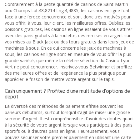
Contrairement à la petite quantité de casinos de Saint-Martin-
aux-Champs Lat:48,8214 Lng:4,4885, les casinos en ligne font
face à une féroce concurrence et sont donc très motivés pour
vous offrir, à vous, leur client, les meilleures offres. Oubliez les
boissons gratuites, les casinos en ligne essaient de vous attirer
avec des paris gratuits à la roulette, des remises en argent sur
vos mises au Black Jack ou des tours gratuits dans leurs jeux de
machines à sous. En ce qui concerne les jeux de machines à
sous, les casinos en ligne sont en mesure de vous offrir la plus
grande variété, que même la célèbre sélection du Casino Lyon
Vert ne peut concurrencer. Inscrivez-vous Betwinner et profitez
des meilleures offres et de l’expérience la plus pratique pour
apprécier le frisson de mettre votre argent sur le tapis.
Cash uniquement ? Profitez d’une multitude d’options de
dépôt
La diversité des méthodes de paiement effraie souvent les
parieurs débutants, surtout lorsqu’il s’agit de miser une grosse
somme d’argent. Il est compréhensible d’avoir des doutes quant
à la sécurité de votre argent lorsque vous participez à des paris
sportifs ou à d’autres paris en ligne. Heureusement, vous
pouvez sécuriser votre premier paiement en utilisant une carte