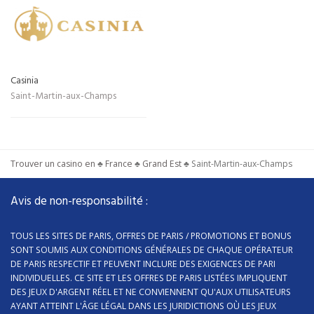
Casinia
Saint-Martin-aux-Champs
Trouver un casino en
♣
France
♣
Grand Est
♣
Saint-Martin-aux-Champs
Avis de non-responsabilité :
TOUS LES SITES DE PARIS, OFFRES DE PARIS / PROMOTIONS ET BONUS
SONT SOUMIS AUX CONDITIONS GÉNÉRALES DE CHAQUE OPÉRATEUR
DE PARIS RESPECTIF ET PEUVENT INCLURE DES EXIGENCES DE PARI
INDIVIDUELLES. CE SITE ET LES OFFRES DE PARIS LISTÉES IMPLIQUENT
DES JEUX D'ARGENT RÉEL ET NE CONVIENNENT QU'AUX UTILISATEURS
AYANT ATTEINT L'ÂGE LÉGAL DANS LES JURIDICTIONS OÙ LES JEUX