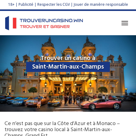
Skip
18+ | Publicité | Respecter les CGV | Jouer de manière responsable
to
main
content
Toggl
navig
Trouver un casino à
Saint-Martin-aux-Champs
Ce n’est pas que sur la Côte d’Azur et à Monaco –
trouvez votre casino local à Saint-Martin-aux-
Champs, Grand Est