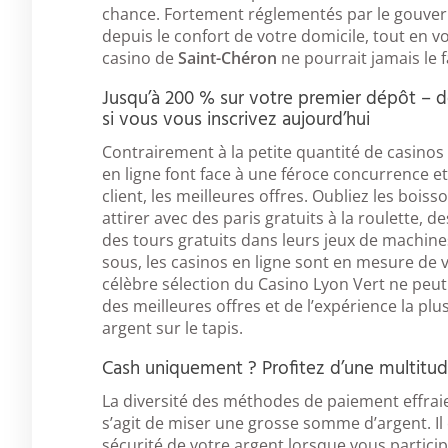
chance. Fortement réglementés par le gouvern
depuis le confort de votre domicile, tout en v
casino de
Saint-Chéron
ne pourrait jamais le f
Jusqu’à 200 % sur votre premier dépôt – d
si vous vous inscrivez aujourd’hui
Contrairement à la petite quantité de casinos
en ligne font face à une féroce concurrence et
client, les meilleures offres. Oubliez les boiss
attirer avec des paris gratuits à la roulette, 
des tours gratuits dans leurs jeux de machine
sous, les casinos en ligne sont en mesure de v
célèbre sélection du Casino Lyon Vert ne peut
des meilleures offres et de l’expérience la pl
argent sur le tapis.
Cash uniquement ? Profitez d’une multitu
La diversité des méthodes de paiement effraie
s’agit de miser une grosse somme d’argent. Il
sécurité de votre argent lorsque vous participe