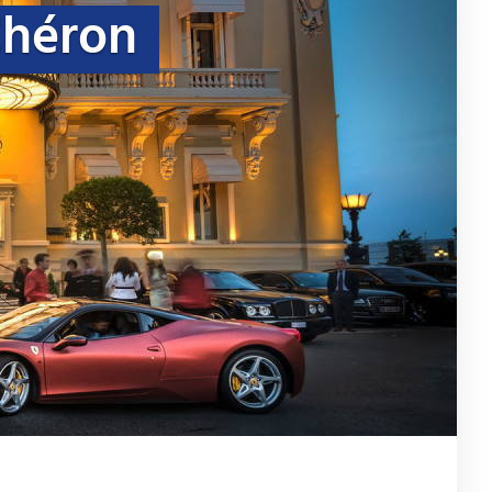
Chéron