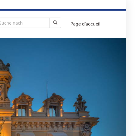
Page d’accueil