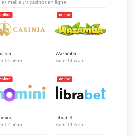
Les meilleurs casinos en ligne :
online
online
asinia
Wazamba
aint-Chéron
Saint-Chéron
online
online
omini
Librabet
aint-Chéron
Saint-Chéron