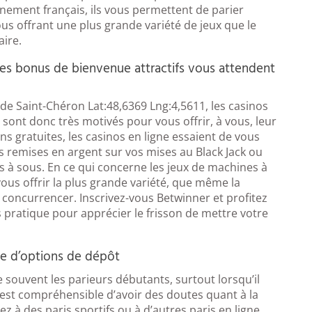
ement français, ils vous permettent de parier
ous offrant une plus grande variété de jeux que le
aire.
es bonus de bienvenue attractifs vous attendent
 de Saint-Chéron Lat:48,6369 Lng:4,5611, les casinos
 sont donc très motivés pour vous offrir, à vous, leur
ons gratuites, les casinos en ligne essaient de vous
des remises en argent sur vos mises au Black Jack ou
s à sous. En ce qui concerne les jeux de machines à
ous offrir la plus grande variété, que même la
 concurrencer. Inscrivez-vous Betwinner et profitez
us pratique pour apprécier le frisson de mettre votre
de d’options de dépôt
 souvent les parieurs débutants, surtout lorsqu’il
 est compréhensible d’avoir des doutes quant à la
z à des paris sportifs ou à d’autres paris en ligne.