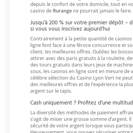
depuis le confort de votre domicile, tout en v
casino de
Rurange
ne pourrait jamais le faire.
Jusqu’à 200 % sur votre premier dépôt – d
si vous vous inscrivez aujourd’hui
Contrairement à la petite quantité de casinos
ligne font face à une féroce concurrence et so
client, les meilleures offres. Oubliez les boiss
attirer avec des paris gratuits à la roulette, 
des tours gratuits dans leurs jeux de machine
sous, les casinos en ligne sont en mesure de v
célèbre sélection du Casino Lyon Vert ne peut
des meilleures offres et de l’expérience la pl
argent sur le tapis.
Cash uniquement ? Profitez d’une multitu
La diversité des méthodes de paiement effraie
s’agit de miser une grosse somme d’argent. Il
sécurité de votre argent lorsque vous participe
Heureusement, vous pouvez sécuriser votre pr