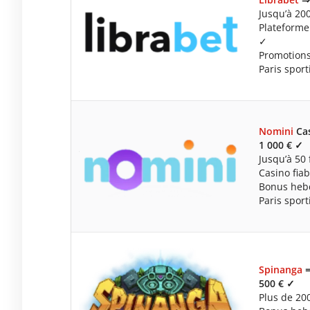
Jusqu’à 200
Plateforme
✓
Promotions
Paris sport
Nomini
Cas
1 000 €
✓
Jusqu’à 50 
Casino fia
Bonus heb
Paris sport
Spinanga
⇒
500 €
✓
Plus de 20