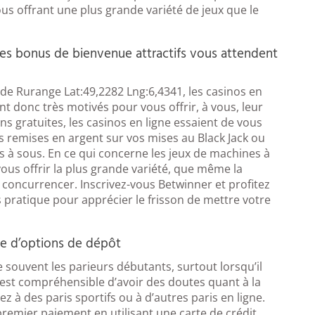
ous offrant une plus grande variété de jeux que le
es bonus de bienvenue attractifs vous attendent
 de Rurange Lat:49,2282 Lng:6,4341, les casinos en
nt donc très motivés pour vous offrir, à vous, leur
ons gratuites, les casinos en ligne essaient de vous
des remises en argent sur vos mises au Black Jack ou
s à sous. En ce qui concerne les jeux de machines à
ous offrir la plus grande variété, que même la
 concurrencer. Inscrivez-vous Betwinner et profitez
us pratique pour apprécier le frisson de mettre votre
de d’options de dépôt
 souvent les parieurs débutants, surtout lorsqu’il
 est compréhensible d’avoir des doutes quant à la
z à des paris sportifs ou à d’autres paris en ligne.
emier paiement en utilisant une carte de crédit,