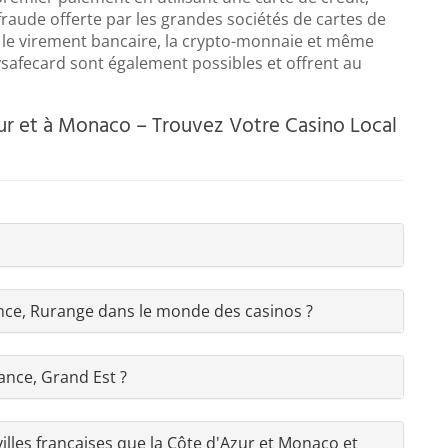
 fraude offerte par les grandes sociétés de cartes de
e le virement bancaire, la crypto-monnaie et même
aysafecard sont également possibles et offrent au
zur et à Monaco – Trouvez Votre Casino Local
ance, Rurange dans le monde des casinos ?
rance, Grand Est ?
villes françaises que la Côte d'Azur et Monaco et