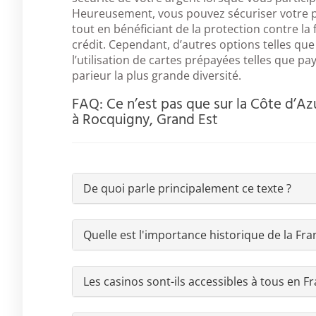
Heureusement, vous pouvez sécuriser votre pr
tout en bénéficiant de la protection contre la
crédit. Cependant, d’autres options telles qu
l’utilisation de cartes prépayées telles que p
parieur la plus grande diversité.
FAQ: Ce n’est pas que sur la Côte d’A
à Rocquigny, Grand Est
De quoi parle principalement ce texte ?
Quelle est l'importance historique de la Fr
Les casinos sont-ils accessibles à tous en F