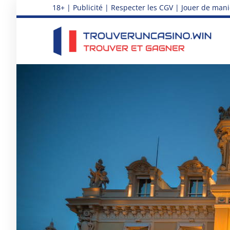
Skip
18+ | Publicité | Respecter les CGV | Jouer de man
to
main
content