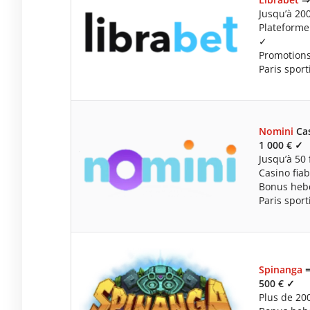
Jusqu’à 200
Plateforme
✓
Promotions
Paris sport
Nomini
Cas
1 000 €
✓
Jusqu’à 50 
Casino fia
Bonus heb
Paris sport
Spinanga
⇒
500 €
✓
Plus de 20