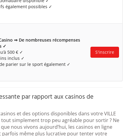
domadaire disponible
✓
tifs également possibles
✓
asino ⇒ De nombreuses récompenses
es
✓
u’à 500 €
✓
S'inscrire
pins inclus
✓
 de parier sur le sport également
✓
ressante par rapport aux casinos de
 casinos et des options disponibles dans votre VILLE
est tout simplement trop peu agréable pour sortir ? Ne
que nous vivons aujourd’hui, les casinos en ligne
 parfois même plus lucrative pour tenter votre