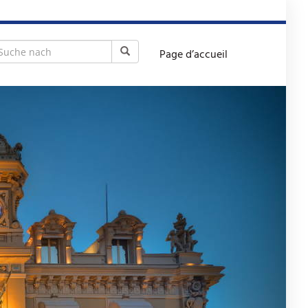
Page d’accueil