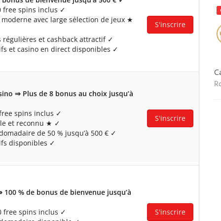
 free spins inclus
✓
 moderne avec large sélection de jeux
★
S'inscrire
 régulières et cashback attractif
✓
ifs et casino en direct disponibles
✓
C
R
ino ⇒ Plus de 8 bonus au choix jusqu’à
free spins inclus
✓
S'inscrire
ble et reconnu
★
✓
domadaire de 50 % jusqu’à 500 €
✓
ifs disponibles
✓
 100 % de bonus de bienvenue jusqu’à
0 free spins inclus
✓
S'inscrire