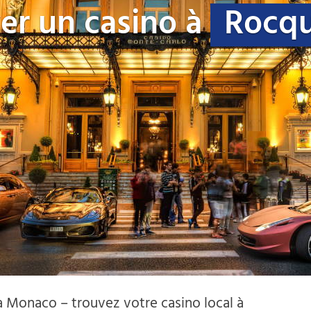
er un casino à
Rocqu
 à Monaco – trouvez votre casino local à