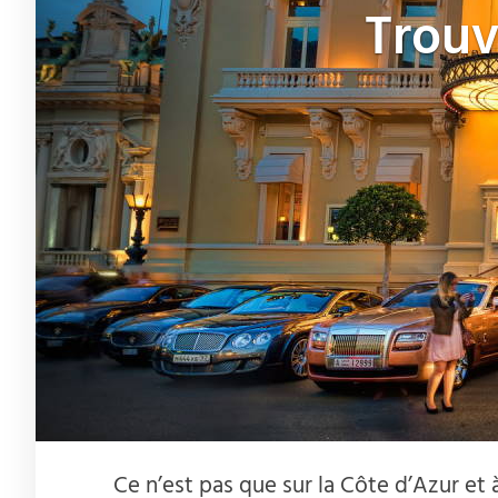
Trouv
Ce n’est pas que sur la Côte d’Azur et