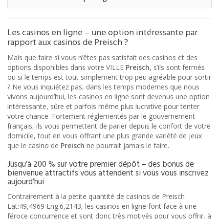
Les casinos en ligne – une option intéressante par
rapport aux casinos de
Preisch
?
Mais que faire si vous n’êtes pas satisfait des casinos et des
options disponibles dans votre VILLE
Preisch
, s’ils sont fermés
ou si le temps est tout simplement trop peu agréable pour sortir
? Ne vous inquiétez pas, dans les temps modernes que nous
vivons aujourd’hui, les casinos en ligne sont devenus une option
intéressante, sûre et parfois même plus lucrative pour tenter
votre chance. Fortement réglementés par le gouvernement
français, ils vous permettent de parier depuis le confort de votre
domicile, tout en vous offrant une plus grande variété de jeux
que le casino de
Preisch
ne pourrait jamais le faire.
Jusqu’à 200 % sur votre premier dépôt – des bonus de
bienvenue attractifs vous attendent si vous vous inscrivez
aujourd’hui
Contrairement à la petite quantité de casinos de Preisch
Lat:49,4969 Lng:6,2143, les casinos en ligne font face à une
féroce concurrence et sont donc très motivés pour vous offrir, à