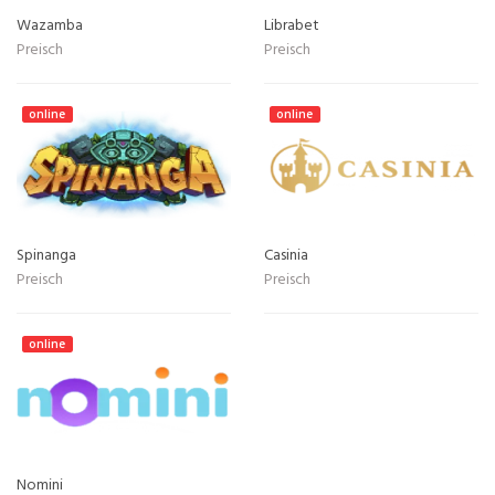
Wazamba
Librabet
Preisch
Preisch
online
online
Spinanga
Casinia
Preisch
Preisch
online
Nomini