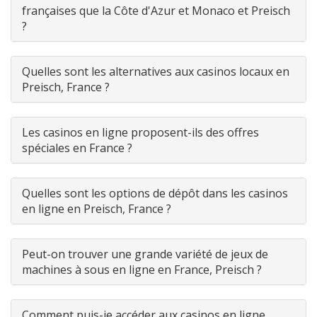
françaises que la Côte d'Azur et Monaco et Preisch
?
Quelles sont les alternatives aux casinos locaux en
Preisch, France ?
Les casinos en ligne proposent-ils des offres
spéciales en France ?
Quelles sont les options de dépôt dans les casinos
en ligne en Preisch, France ?
Peut-on trouver une grande variété de jeux de
machines à sous en ligne en France, Preisch ?
Comment puis-je accéder aux casinos en ligne