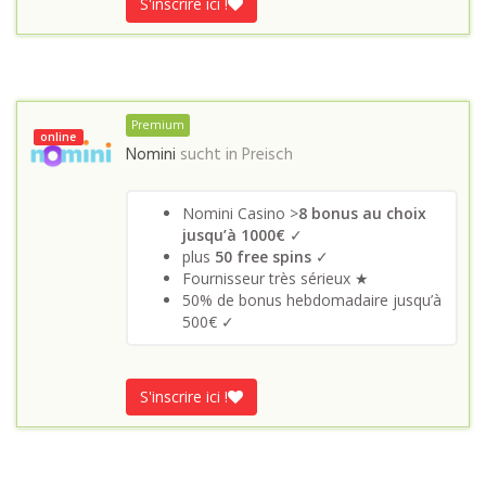
S'inscrire ici !
Premium
online
Nomini
sucht in
Preisch
Nomini Casino >
8 bonus au choix
jusqu’à 1000€
✓
plus
50 free spins
✓
Fournisseur très sérieux ★
50% de bonus hebdomadaire jusqu’à
500€ ✓
S'inscrire ici !