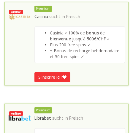
Premium
online
Casinia
sucht in
Preisch
Casinia > 100% de
bonus
de
bienvenue
jusqu’à
500€/CHF
✓
Plus 200 free spins ✓
+ Bonus de recharge hebdomadaire
et 50 free spins ✓
S'inscrire ici !
Premium
online
Librabet
sucht in
Preisch