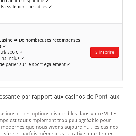
domadaire disponible
✓
tifs également possibles
✓
asino ⇒ De nombreuses récompenses
es
✓
u’à 500 €
✓
S'inscrire
pins inclus
✓
 de parier sur le sport également
✓
ressante par rapport aux casinos de
Pont-aux-
 casinos et des options disponibles dans votre VILLE
 temps est tout simplement trop peu agréable pour
s modernes que nous vivons aujourd’hui, les casinos
, sûre et parfois même plus lucrative pour tenter