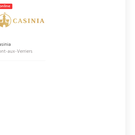
online
asinia
ont-aux-Verriers