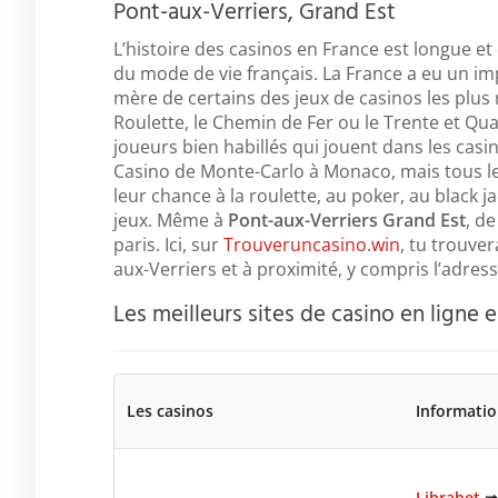
Pont-aux-Verriers, Grand Est
L’histoire des casinos en France est longue et
du mode de vie français. La France a eu un im
mère de certains des jeux de casinos les plus 
Roulette, le Chemin de Fer ou le Trente et Qu
joueurs bien habillés qui jouent dans les cas
Casino de Monte-Carlo à Monaco, mais tous l
leur chance à la roulette, au poker, au black 
jeux. Même à
Pont-aux-Verriers
Grand Est
, d
paris. Ici, sur
Trouveruncasino.win
, tu trouver
aux-Verriers et à proximité, y compris l’adresse
Les meilleurs sites de casino en ligne 
Les casinos
Informati
Librabet
⇒ 