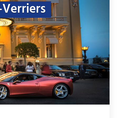
Verriers