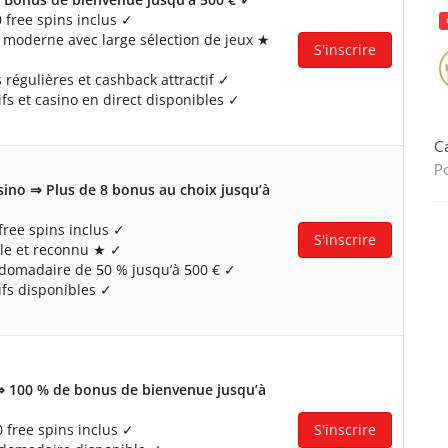
 free spins inclus
✓
 moderne avec large sélection de jeux
★
S'inscrire
 régulières et cashback attractif
✓
ifs et casino en direct disponibles
✓
C
P
ino ⇒ Plus de 8 bonus au choix jusqu’à
free spins inclus
✓
S'inscrire
ble et reconnu
★
✓
domadaire de 50 % jusqu’à 500 €
✓
ifs disponibles
✓
 100 % de bonus de bienvenue jusqu’à
0 free spins inclus
✓
S'inscrire