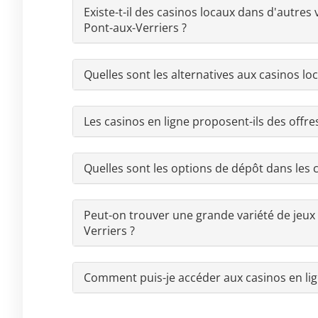
Existe-t-il des casinos locaux dans d'autres 
Pont-aux-Verriers ?
Quelles sont les alternatives aux casinos lo
Les casinos en ligne proposent-ils des offre
Quelles sont les options de dépôt dans les c
Peut-on trouver une grande variété de jeux
Verriers ?
Comment puis-je accéder aux casinos en lig