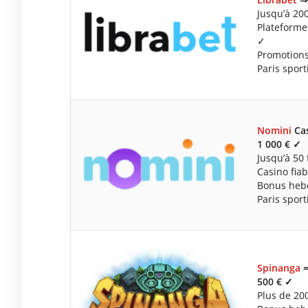
Jusqu’à 200
Plateforme
✓
Promotions
Paris sport
Nomini
Cas
1 000 €
✓
Jusqu’à 50 
Casino fia
Bonus heb
Paris sport
Spinanga
⇒
500 €
✓
Plus de 20