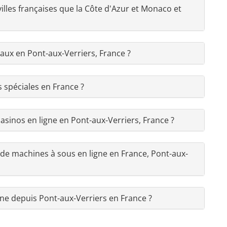
villes françaises que la Côte d'Azur et Monaco et
caux en Pont-aux-Verriers, France ?
s spéciales en France ?
asinos en ligne en Pont-aux-Verriers, France ?
 de machines à sous en ligne en France, Pont-aux-
ne depuis Pont-aux-Verriers en France ?