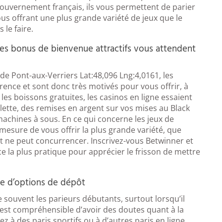
ouvernement français, ils vous permettent de parier
ous offrant une plus grande variété de jeux que le
 le faire.
es bonus de bienvenue attractifs vous attendent
de Pont-aux-Verriers Lat:48,096 Lng:4,0161, les
rence et sont donc très motivés pour vous offrir, à
z les boissons gratuites, les casinos en ligne essaient
oulette, des remises en argent sur vos mises au Black
machines à sous. En ce qui concerne les jeux de
mesure de vous offrir la plus grande variété, que
t ne peut concurrencer. Inscrivez-vous Betwinner et
ce la plus pratique pour apprécier le frisson de mettre
de d’options de dépôt
 souvent les parieurs débutants, surtout lorsqu’il
 est compréhensible d’avoir des doutes quant à la
z à des paris sportifs ou à d’autres paris en ligne.