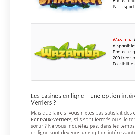
Bonus heb
Paris spor
Wazamba
C
disponibl
Bonus jusq
200 free s
Possibilité
Les casinos en ligne – une option inté
Verriers
?
Mais que faire si vous n’êtes pas satisfait des
Pont-aux-Verriers
, s’ils sont fermés ou si le
sortir ? Ne vous inquiétez pas, dans les temp
en ligne sont devenus une option intéressante