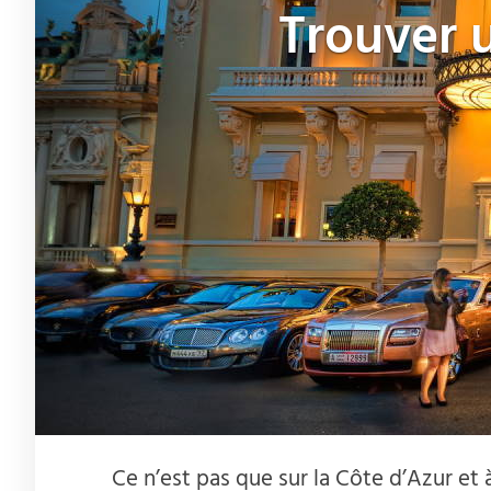
Trouver 
Ce n’est pas que sur la Côte d’Azur et