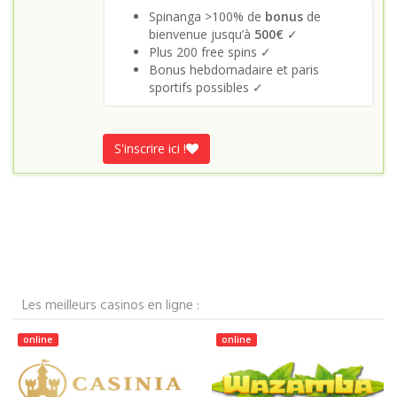
Spinanga >100% de
bonus
de
bienvenue jusqu’à
500€
✓
Plus 200 free spins ✓
Bonus hebdomadaire et paris
sportifs possibles ✓
S'inscrire ici !
Les meilleurs casinos en ligne :
online
online