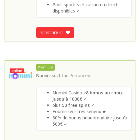
Paris sportifs et casino en direct
disponibles ✓
S'inscrire ici !
Premium
online
Nomini
sucht in
Perrancey
Nomini Casino >
8 bonus au choix
jusqu’à 1000€
✓
plus
50 free spins
✓
Fournisseur très sérieux ★
50% de bonus hebdomadaire jusqu’à
500€ ✓