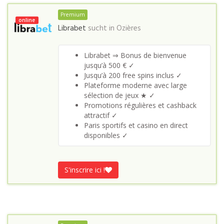
Premium
online
Librabet
sucht in
Ozières
Librabet ⇒ Bonus de bienvenue
jusqu’à 500 € ✓
Jusqu’à 200 free spins inclus ✓
Plateforme moderne avec large
sélection de jeux ★ ✓
Promotions régulières et cashback
attractif ✓
Paris sportifs et casino en direct
disponibles ✓
S'inscrire ici !