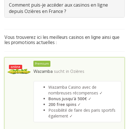
Comment puis-je accéder aux casinos en ligne
depuis Ozières en France ?
Vous trouverez ici les meilleurs casinos en ligne ainsi que
les promotions actuelles :
Premium
online
Wazamba
sucht in
Ozières
Wazamba Casino avec de
nombreuses récompenses ✓
Bonus jusqu’à 500€
✓
200 free spins
✓
Possibilité de faire des paris sportifs
également ✓