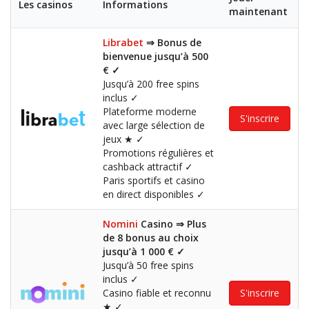
Les casinos
Informations
maintenant
Librabet
⇒ Bonus de
bienvenue jusqu’à 500
€
✓
Jusqu’à 200 free spins
inclus
✓
Plateforme moderne
S'inscrire
avec large sélection de
jeux
★
✓
Promotions régulières et
cashback attractif
✓
Paris sportifs et casino
en direct disponibles
✓
Nomini
Casino ⇒ Plus
de 8 bonus au choix
jusqu’à 1 000 €
✓
Jusqu’à 50 free spins
inclus
✓
Casino fiable et reconnu
S'inscrire
★
✓