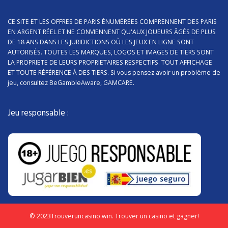
CE SITE ET LES OFFRES DE PARIS ÉNUMÉRÉES COMPRENNENT DES PARIS
EN ARGENT RÉEL ET NE CONVIENNENT QU'AUX JOUEURS ÂGÉS DE PLUS
DE 18 ANS DANS LES JURIDICTIONS OÙ LES JEUX EN LIGNE SONT
AUTORISÉS. TOUTES LES MARQUES, LOGOS ET IMAGES DE TIERS SONT
LA PROPRIETE DE LEURS PROPRIETAIRES RESPECTIFS. TOUT AFFICHAGE
ET TOUTE RÉFÉRENCE À DES TIERS. Si vous pensez avoir un problème de
jeu, consultez BeGambleAware, GAMCARE.
Jeu responsable :
© 2023Trouveruncasino.win. Trouver un casino et gagner!