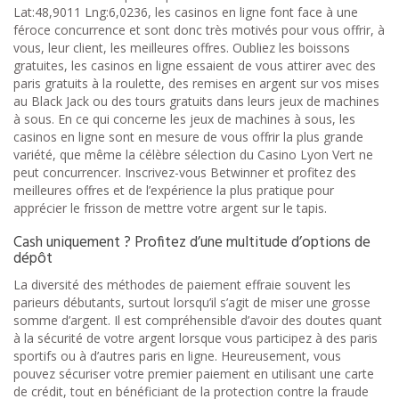
Lat:48,9011 Lng:6,0236, les casinos en ligne font face à une
féroce concurrence et sont donc très motivés pour vous offrir, à
vous, leur client, les meilleures offres. Oubliez les boissons
gratuites, les casinos en ligne essaient de vous attirer avec des
paris gratuits à la roulette, des remises en argent sur vos mises
au Black Jack ou des tours gratuits dans leurs jeux de machines
à sous. En ce qui concerne les jeux de machines à sous, les
casinos en ligne sont en mesure de vous offrir la plus grande
variété, que même la célèbre sélection du Casino Lyon Vert ne
peut concurrencer. Inscrivez-vous Betwinner et profitez des
meilleures offres et de l’expérience la plus pratique pour
apprécier le frisson de mettre votre argent sur le tapis.
Cash uniquement ? Profitez d’une multitude d’options de
dépôt
La diversité des méthodes de paiement effraie souvent les
parieurs débutants, surtout lorsqu’il s’agit de miser une grosse
somme d’argent. Il est compréhensible d’avoir des doutes quant
à la sécurité de votre argent lorsque vous participez à des paris
sportifs ou à d’autres paris en ligne. Heureusement, vous
pouvez sécuriser votre premier paiement en utilisant une carte
de crédit, tout en bénéficiant de la protection contre la fraude