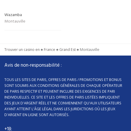
Wazamba
Montauville
Trouver un casino en
♣
France
♣
Grand Est
♣
Montauville
Avis de non-responsabilité :
TOUS LES SITES DE PARIS, OFFRES DE PARIS / PROMOTIONS ET BONUS
SONT SOUMIS AUX CONDITIONS GÉNÉRALES DE CHAQUE OPÉRATEUR
DE PARIS RESPECTIF ET PEUVENT INCLURE DES EXIGENCES DE PARI
INDIVIDUELLES. CE SITE ET LES OFFRES DE PARIS LISTÉES IMPLIQUENT
DES JEUX D'ARGENT RÉEL ET NE CONVIENNENT QU'AUX UTILISATEURS
AYANT ATTEINT L'ÂGE LÉGAL DANS LES JURIDICTIONS OÙ LES JEUX
D'ARGENT EN LIGNE SONT AUTORISÉS.
+18: