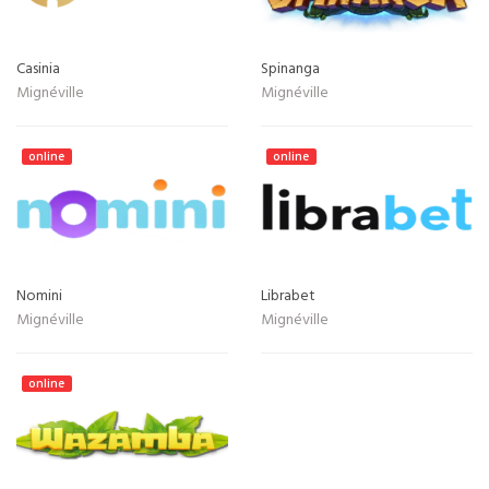
Casinia
Spinanga
Mignéville
Mignéville
online
online
Nomini
Librabet
Mignéville
Mignéville
online