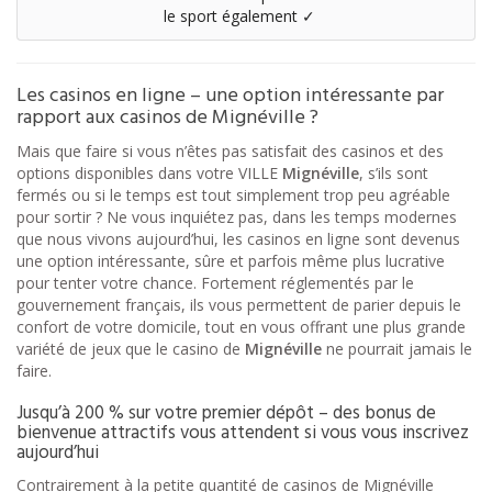
le sport également
✓
Les casinos en ligne – une option intéressante par
rapport aux casinos de
Mignéville
?
Mais que faire si vous n’êtes pas satisfait des casinos et des
options disponibles dans votre VILLE
Mignéville
, s’ils sont
fermés ou si le temps est tout simplement trop peu agréable
pour sortir ? Ne vous inquiétez pas, dans les temps modernes
que nous vivons aujourd’hui, les casinos en ligne sont devenus
une option intéressante, sûre et parfois même plus lucrative
pour tenter votre chance. Fortement réglementés par le
gouvernement français, ils vous permettent de parier depuis le
confort de votre domicile, tout en vous offrant une plus grande
variété de jeux que le casino de
Mignéville
ne pourrait jamais le
faire.
Jusqu’à 200 % sur votre premier dépôt – des bonus de
bienvenue attractifs vous attendent si vous vous inscrivez
aujourd’hui
Contrairement à la petite quantité de casinos de Mignéville