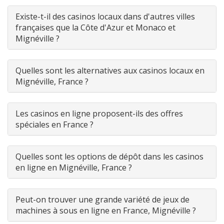
Existe-t-il des casinos locaux dans d'autres villes
françaises que la Côte d'Azur et Monaco et
Mignéville ?
Quelles sont les alternatives aux casinos locaux en
Mignéville, France ?
Les casinos en ligne proposent-ils des offres
spéciales en France ?
Quelles sont les options de dépôt dans les casinos
en ligne en Mignéville, France ?
Peut-on trouver une grande variété de jeux de
machines à sous en ligne en France, Mignéville ?