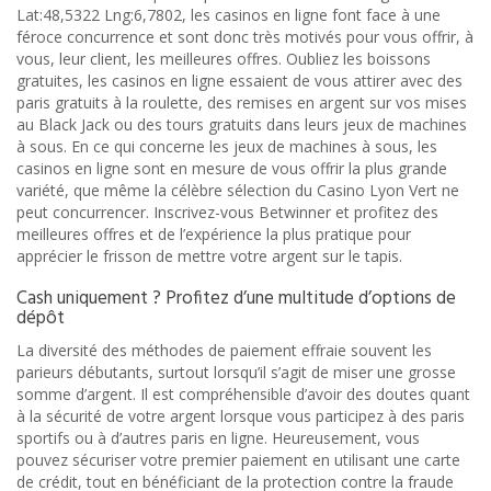
Lat:48,5322 Lng:6,7802, les casinos en ligne font face à une
féroce concurrence et sont donc très motivés pour vous offrir, à
vous, leur client, les meilleures offres. Oubliez les boissons
gratuites, les casinos en ligne essaient de vous attirer avec des
paris gratuits à la roulette, des remises en argent sur vos mises
au Black Jack ou des tours gratuits dans leurs jeux de machines
à sous. En ce qui concerne les jeux de machines à sous, les
casinos en ligne sont en mesure de vous offrir la plus grande
variété, que même la célèbre sélection du Casino Lyon Vert ne
peut concurrencer. Inscrivez-vous Betwinner et profitez des
meilleures offres et de l’expérience la plus pratique pour
apprécier le frisson de mettre votre argent sur le tapis.
Cash uniquement ? Profitez d’une multitude d’options de
dépôt
La diversité des méthodes de paiement effraie souvent les
parieurs débutants, surtout lorsqu’il s’agit de miser une grosse
somme d’argent. Il est compréhensible d’avoir des doutes quant
à la sécurité de votre argent lorsque vous participez à des paris
sportifs ou à d’autres paris en ligne. Heureusement, vous
pouvez sécuriser votre premier paiement en utilisant une carte
de crédit, tout en bénéficiant de la protection contre la fraude