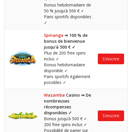
Bonus hebdomadaire de
50 % jusqu’à 500 €
✓
Paris sportifs disponibles
✓
Spinanga
⇒ 100 % de
bonus de bienvenue
jusqu’à 500 €
✓
Plus de 200 free spins
inclus
✓
S'inscrire
Bonus hebdomadaire
disponible
✓
Paris sportifs également
possibles
✓
Wazamba
Casino ⇒ De
nombreuses
récompenses
disponibles
✓
S'inscrire
Bonus jusqu’à 500 €
✓
200 free spins inclus
✓
Possibilité de parier sur