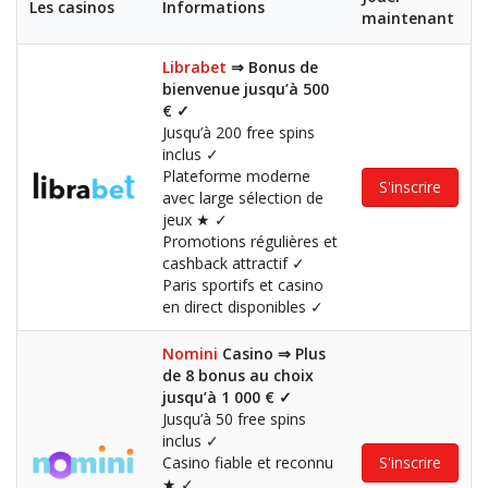
Les casinos
Informations
maintenant
Librabet
⇒ Bonus de
bienvenue jusqu’à 500
€
✓
Jusqu’à 200 free spins
inclus
✓
Plateforme moderne
S'inscrire
avec large sélection de
jeux
★
✓
Promotions régulières et
cashback attractif
✓
Paris sportifs et casino
en direct disponibles
✓
Nomini
Casino ⇒ Plus
de 8 bonus au choix
jusqu’à 1 000 €
✓
Jusqu’à 50 free spins
inclus
✓
Casino fiable et reconnu
S'inscrire
★
✓