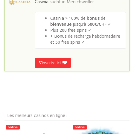
Casinia
sucht in
Merschweiller
Casinia > 100% de
bonus
de
bienvenue
jusqu’à
500€/CHF
✓
Plus 200 free spins ✓
+ Bonus de recharge hebdomadaire
et 50 free spins ✓
S'inscrire ici !
Les meilleurs casinos en ligne :
online
online