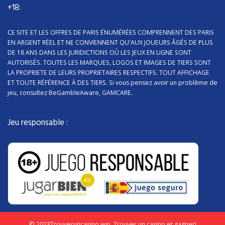
+18:
CE SITE ET LES OFFRES DE PARIS ÉNUMÉRÉES COMPRENNENT DES PARIS
EN ARGENT RÉEL ET NE CONVIENNENT QU'AUX JOUEURS ÂGÉS DE PLUS
DE 18 ANS DANS LES JURIDICTIONS OÙ LES JEUX EN LIGNE SONT
AUTORISÉS. TOUTES LES MARQUES, LOGOS ET IMAGES DE TIERS SONT
LA PROPRIETE DE LEURS PROPRIETAIRES RESPECTIFS. TOUT AFFICHAGE
ET TOUTE RÉFÉRENCE À DES TIERS. Si vous pensez avoir un problème de
jeu, consultez BeGambleAware, GAMCARE.
Jeu responsable :
© 2023Trouveruncasino.win. Trouver un casino et gagner!