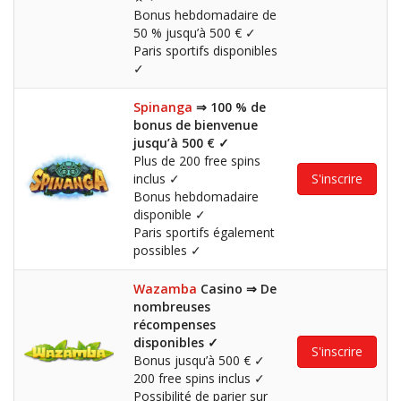
Bonus hebdomadaire de
50 % jusqu’à 500 €
✓
Paris sportifs disponibles
✓
Spinanga
⇒ 100 % de
bonus de bienvenue
jusqu’à 500 €
✓
Plus de 200 free spins
inclus
✓
S'inscrire
Bonus hebdomadaire
disponible
✓
Paris sportifs également
possibles
✓
Wazamba
Casino ⇒ De
nombreuses
récompenses
disponibles
✓
S'inscrire
Bonus jusqu’à 500 €
✓
200 free spins inclus
✓
Possibilité de parier sur