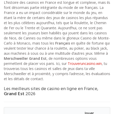
L’histoire des casinos en France est longue et complexe, mais ils
font désormais partie intégrante du mode de vie français. La
France a eu un impact considérable sur le monde du jeu, en
étant la mère de certains des jeux de casinos les plus répandus
et les plus célèbres aujourd’hui, tels que la Roulette, le Chemin
de Fer ou le Trente et Quarante. Aujourd’hui, ce ne sont pas
seulement les joueurs bien habillés qui jouent dans les casinos
de Nice, de Cannes ou même dans le glorieux Casino de Monte-
Carlo à Monaco, mais tous les
Français
en quête de fortune qui
veulent tester leur chance à la roulette, au poker, au black jack,
aux machines à sous ou à une multitude d’autres jeux. Même à
Merschweiller
Grand Est
, de nombreuses options vous
permettent de placer vos paris. Ici, sur
Trouveruncasino.win
, tu
trouveras tous les casinos et salles de jeux dans ta ville
Merschweiller et à proximité, y compris l’adresse, les évaluations
et les détails de contact.
Les meilleurs sites de casino en ligne en France,
Grand Est
2026
Jouer