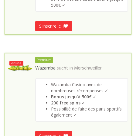
500€ ✓
S'inscrire ici !
Premium
online
Wazamba
sucht in
Merschweiller
Wazamba Casino avec de
nombreuses récompenses ✓
Bonus jusqu’à 500€
✓
200 free spins
✓
Possibilité de faire des paris sportifs
également ✓
S'inscrire ici !