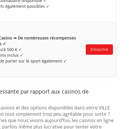
domadaire disponible
✓
tifs également possibles
✓
asino ⇒ De nombreuses récompenses
es
✓
u’à 500 €
✓
S'inscrire
pins inclus
✓
 de parier sur le sport également
✓
ressante par rapport aux casinos de
 casinos et des options disponibles dans votre VILLE
 est tout simplement trop peu agréable pour sortir ?
es que nous vivons aujourd’hui, les casinos en ligne
 parfois même plus lucrative pour tenter votre