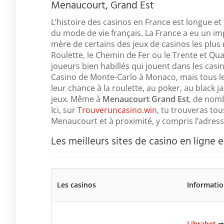
Menaucourt, Grand Est
L’histoire des casinos en France est longue et
du mode de vie français. La France a eu un im
mère de certains des jeux de casinos les plus 
Roulette, le Chemin de Fer ou le Trente et Qu
joueurs bien habillés qui jouent dans les cas
Casino de Monte-Carlo à Monaco, mais tous l
leur chance à la roulette, au poker, au black 
jeux. Même à
Menaucourt
Grand Est
, de nom
Ici, sur
Trouveruncasino.win
, tu trouveras tous
Menaucourt et à proximité, y compris l’adresse,
Les meilleurs sites de casino en ligne 
Les casinos
Informati
Librabet
⇒ 