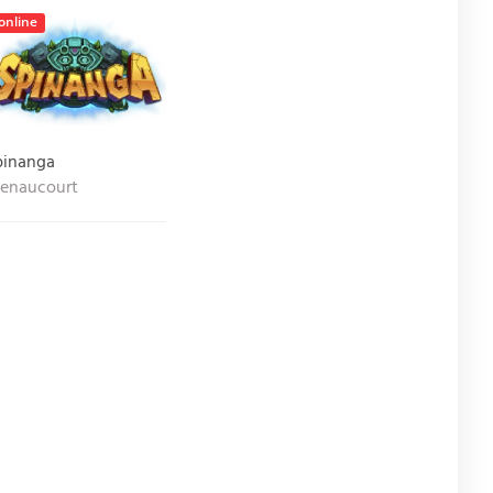
online
pinanga
enaucourt