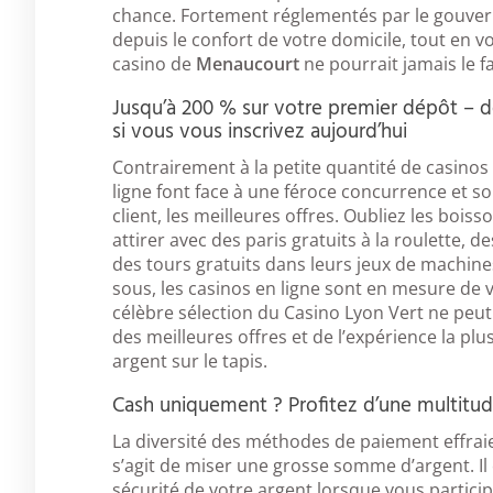
chance. Fortement réglementés par le gouvern
depuis le confort de votre domicile, tout en v
casino de
Menaucourt
ne pourrait jamais le fa
Jusqu’à 200 % sur votre premier dépôt – d
si vous vous inscrivez aujourd’hui
Contrairement à la petite quantité de casinos
ligne font face à une féroce concurrence et so
client, les meilleures offres. Oubliez les boiss
attirer avec des paris gratuits à la roulette, 
des tours gratuits dans leurs jeux de machine
sous, les casinos en ligne sont en mesure de v
célèbre sélection du Casino Lyon Vert ne peut
des meilleures offres et de l’expérience la pl
argent sur le tapis.
Cash uniquement ? Profitez d’une multitu
La diversité des méthodes de paiement effraie
s’agit de miser une grosse somme d’argent. Il
sécurité de votre argent lorsque vous participe