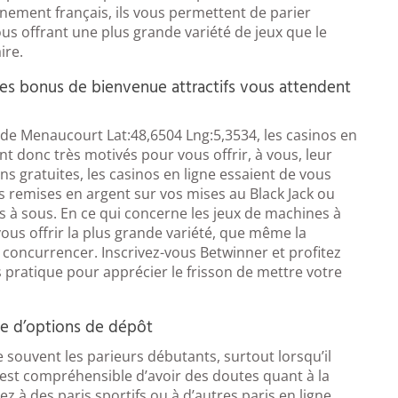
ement français, ils vous permettent de parier
ous offrant une plus grande variété de jeux que le
ire.
es bonus de bienvenue attractifs vous attendent
 de Menaucourt Lat:48,6504 Lng:5,3534, les casinos en
nt donc très motivés pour vous offrir, à vous, leur
ons gratuites, les casinos en ligne essaient de vous
des remises en argent sur vos mises au Black Jack ou
s à sous. En ce qui concerne les jeux de machines à
ous offrir la plus grande variété, que même la
 concurrencer. Inscrivez-vous Betwinner et profitez
us pratique pour apprécier le frisson de mettre votre
de d’options de dépôt
 souvent les parieurs débutants, surtout lorsqu’il
 est compréhensible d’avoir des doutes quant à la
z à des paris sportifs ou à d’autres paris en ligne.