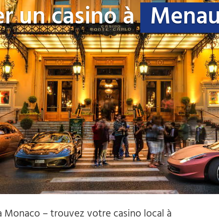
r un casino à
Menau
 à Monaco – trouvez votre casino local à