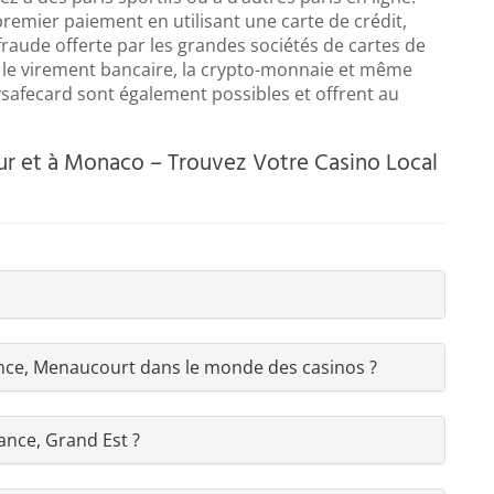
emier paiement en utilisant une carte de crédit,
 fraude offerte par les grandes sociétés de cartes de
e le virement bancaire, la crypto-monnaie et même
aysafecard sont également possibles et offrent au
zur et à Monaco – Trouvez Votre Casino Local
rance, Menaucourt dans le monde des casinos ?
rance, Grand Est ?