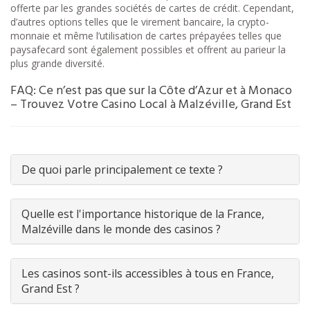
offerte par les grandes sociétés de cartes de crédit. Cependant,
d’autres options telles que le virement bancaire, la crypto-
monnaie et même l’utilisation de cartes prépayées telles que
paysafecard sont également possibles et offrent au parieur la
plus grande diversité.
FAQ: Ce n’est pas que sur la Côte d’Azur et à Monaco
– Trouvez Votre Casino Local à Malzéville, Grand Est
De quoi parle principalement ce texte ?
Quelle est l'importance historique de la France,
Malzéville dans le monde des casinos ?
Les casinos sont-ils accessibles à tous en France,
Grand Est ?