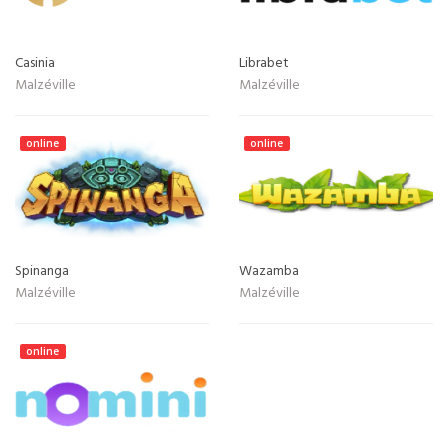
Casinia
Librabet
Malzéville
Malzéville
online
online
Spinanga
Wazamba
Malzéville
Malzéville
online