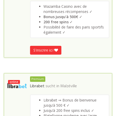
Wazamba Casino avec de
nombreuses récompenses ✓
Bonus jusqu’à 500€
✓
200 free spins
✓
Possibilité de faire des paris sportifs
également ✓
S'inscrire ici !
Premium
online
Librabet
sucht in
Malzéville
Librabet ⇒ Bonus de bienvenue
jusqu’à 500 € ✓
Jusqu’à 200 free spins inclus ✓
Plateforme moderne avec large