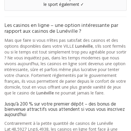
le sport également
✓
Les casinos en ligne – une option intéressante par
rapport aux casinos de
Lunéville
?
Mais que faire si vous n’êtes pas satisfait des casinos et des
options disponibles dans votre VILLE
Lunéville
, s’ils sont fermés
ou si le temps est tout simplement trop peu agréable pour sortir
? Ne vous inquiétez pas, dans les temps modernes que nous
vivons aujourd’hui, les casinos en ligne sont devenus une option
intéressante, sûre et parfois même plus lucrative pour tenter
votre chance. Fortement réglementés par le gouvernement
français, ils vous permettent de parier depuis le confort de votre
domicile, tout en vous offrant une plus grande variété de jeux
que le casino de
Lunéville
ne pourrait jamais le faire.
Jusqu’à 200 % sur votre premier dépôt – des bonus de
bienvenue attractifs vous attendent si vous vous inscrivez
aujourd’hui
Contrairement à la petite quantité de casinos de Lunéville
Lat:48,5927 Lng:6,4938, les casinos en ligne font face à une