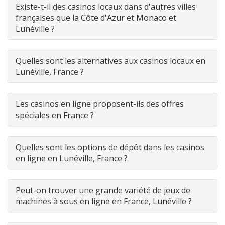
Existe-t-il des casinos locaux dans d'autres villes
françaises que la Côte d'Azur et Monaco et
Lunéville ?
Quelles sont les alternatives aux casinos locaux en
Lunéville, France ?
Les casinos en ligne proposent-ils des offres
spéciales en France ?
Quelles sont les options de dépôt dans les casinos
en ligne en Lunéville, France ?
Peut-on trouver une grande variété de jeux de
machines à sous en ligne en France, Lunéville ?