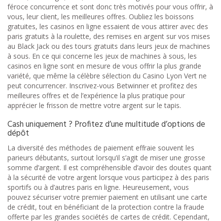
féroce concurrence et sont donc très motivés pour vous offrir, à
vous, leur client, les meilleures offres. Oubliez les boissons
gratuites, les casinos en ligne essaient de vous attirer avec des
paris gratuits à la roulette, des remises en argent sur vos mises
au Black Jack ou des tours gratuits dans leurs jeux de machines
à sous. En ce qui concerne les jeux de machines à sous, les
casinos en ligne sont en mesure de vous offrir la plus grande
variété, que même la célèbre sélection du Casino Lyon Vert ne
peut concurrencer. Inscrivez-vous Betwinner et profitez des
meilleures offres et de l’expérience la plus pratique pour
apprécier le frisson de mettre votre argent sur le tapis.
Cash uniquement ? Profitez d’une multitude d’options de
dépôt
La diversité des méthodes de paiement effraie souvent les
parieurs débutants, surtout lorsqu’il s’agit de miser une grosse
somme d’argent. Il est compréhensible d’avoir des doutes quant
à la sécurité de votre argent lorsque vous participez à des paris
sportifs ou à d’autres paris en ligne. Heureusement, vous
pouvez sécuriser votre premier paiement en utilisant une carte
de crédit, tout en bénéficiant de la protection contre la fraude
offerte par les grandes sociétés de cartes de crédit. Cependant,