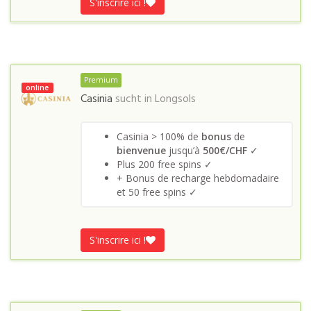
S'inscrire ici !
Premium
online
Casinia
sucht in
Longsols
Casinia > 100% de
bonus
de
bienvenue
jusqu’à
500€/CHF
✓
Plus 200 free spins ✓
+ Bonus de recharge hebdomadaire
et 50 free spins ✓
S'inscrire ici !