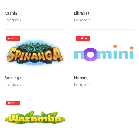
Casinia
Librabet
Longsols
Longsols
online
online
Spinanga
Nomini
Longsols
Longsols
online