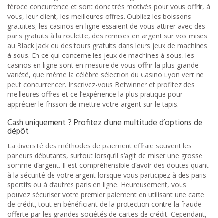
féroce concurrence et sont donc très motivés pour vous offrir, à
vous, leur client, les meilleures offres. Oubliez les boissons
gratuites, les casinos en ligne essaient de vous attirer avec des
paris gratuits à la roulette, des remises en argent sur vos mises
au Black Jack ou des tours gratuits dans leurs jeux de machines
à sous. En ce qui concerne les jeux de machines à sous, les
casinos en ligne sont en mesure de vous offrir la plus grande
variété, que même la célèbre sélection du Casino Lyon Vert ne
peut concurrencer. Inscrivez-vous Betwinner et profitez des
meilleures offres et de l’expérience la plus pratique pour
apprécier le frisson de mettre votre argent sur le tapis.
Cash uniquement ? Profitez d’une multitude d’options de
dépôt
La diversité des méthodes de paiement effraie souvent les
parieurs débutants, surtout lorsqu’il s’agit de miser une grosse
somme d’argent. Il est compréhensible d’avoir des doutes quant
à la sécurité de votre argent lorsque vous participez à des paris
sportifs ou à d’autres paris en ligne. Heureusement, vous
pouvez sécuriser votre premier paiement en utilisant une carte
de crédit, tout en bénéficiant de la protection contre la fraude
offerte par les grandes sociétés de cartes de crédit. Cependant,