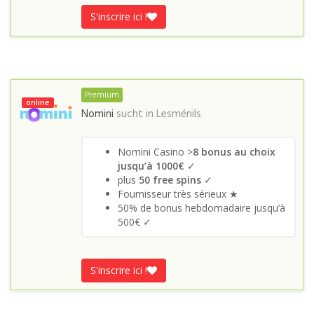
S'inscrire ici !
Premium
online
Nomini
sucht in
Lesménils
Nomini Casino >
8 bonus au choix
jusqu’à 1000€
✓
plus
50 free spins
✓
Fournisseur très sérieux ★
50% de bonus hebdomadaire jusqu’à
500€ ✓
S'inscrire ici !