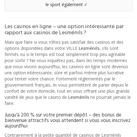
le sport également
✓
Les casinos en ligne – une option intéressante par
rapport aux casinos de
Lesménils
?
Mais que faire si vous n’êtes pas satisfait des casinos et des
options disponibles dans votre VILLE
Lesménils
, s’ils sont
fermés ou si le temps est tout simplement trop peu agréable
pour sortir ? Ne vous inquiétez pas, dans les temps modernes
que nous vivons aujourd’hui, les casinos en ligne sont devenus
une option intéressante, sûre et parfois même plus lucrative
pour tenter votre chance. Fortement réglementés par le
gouvernement français, ils vous permettent de parier depuis le
confort de votre domicile, tout en vous offrant une plus grande
variété de jeux que le casino de
Lesménils
ne pourrait jamais le
faire.
Jusqu’à 200 % sur votre premier dépôt – des bonus de
bienvenue attractifs vous attendent si vous vous inscrivez
aujourd’hui
Contrairement à la petite quantité de casinos de Lesménils