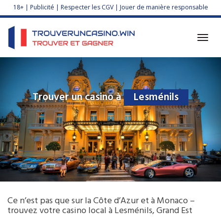
Skip
18+ | Publicité | Respecter les CGV | Jouer de manière responsable
to
main
content
Toggl
navig
Trouver un casino à
Lesménils
Ce n’est pas que sur la Côte d’Azur et à Monaco –
trouvez votre casino local à Lesménils, Grand Est