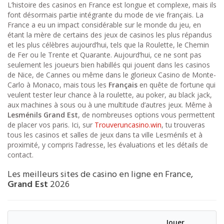
L’histoire des casinos en France est longue et complexe, mais ils
font désormais partie intégrante du mode de vie français. La
France a eu un impact considérable sur le monde du jeu, en
étant la mère de certains des jeux de casinos les plus répandus
et les plus célèbres aujourd’hui, tels que la Roulette, le Chemin
de Fer ou le Trente et Quarante. Aujourd’hui, ce ne sont pas
seulement les joueurs bien habillés qui jouent dans les casinos
de Nice, de Cannes ou même dans le glorieux Casino de Monte-
Carlo à Monaco, mais tous les
Français
en quête de fortune qui
veulent tester leur chance à la roulette, au poker, au black jack,
aux machines à sous ou à une multitude d’autres jeux. Même à
Lesménils
Grand Est
, de nombreuses options vous permettent
de placer vos paris. Ici, sur
Trouveruncasino.win
, tu trouveras
tous les casinos et salles de jeux dans ta ville Lesménils et à
proximité, y compris l’adresse, les évaluations et les détails de
contact.
Les meilleurs sites de casino en ligne en France,
Grand Est
2026
Jouer