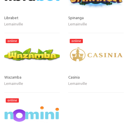
Librabet
Spinanga
Lemainville
Lemainville
online
online
Wazamba
Casinia
Lemainville
Lemainville
online