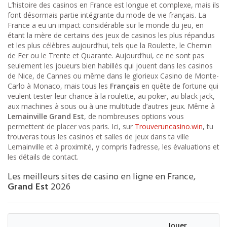
L’histoire des casinos en France est longue et complexe, mais ils
font désormais partie intégrante du mode de vie français. La
France a eu un impact considérable sur le monde du jeu, en
étant la mère de certains des jeux de casinos les plus répandus
et les plus célèbres aujourd’hui, tels que la Roulette, le Chemin
de Fer ou le Trente et Quarante. Aujourd’hui, ce ne sont pas
seulement les joueurs bien habillés qui jouent dans les casinos
de Nice, de Cannes ou même dans le glorieux Casino de Monte-
Carlo à Monaco, mais tous les
Français
en quête de fortune qui
veulent tester leur chance à la roulette, au poker, au black jack,
aux machines à sous ou à une multitude d’autres jeux. Même à
Lemainville
Grand Est
, de nombreuses options vous
permettent de placer vos paris. Ici, sur
Trouveruncasino.win
, tu
trouveras tous les casinos et salles de jeux dans ta ville
Lemainville et à proximité, y compris l’adresse, les évaluations et
les détails de contact.
Les meilleurs sites de casino en ligne en France,
Grand Est
2026
Jouer