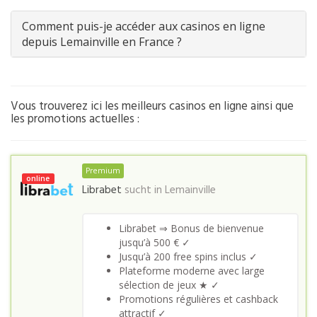
Comment puis-je accéder aux casinos en ligne
depuis Lemainville en France ?
Vous trouverez ici les meilleurs casinos en ligne ainsi que
les promotions actuelles :
Premium
online
Librabet
sucht in
Lemainville
Librabet ⇒ Bonus de bienvenue
jusqu’à 500 € ✓
Jusqu’à 200 free spins inclus ✓
Plateforme moderne avec large
sélection de jeux ★ ✓
Promotions régulières et cashback
attractif ✓