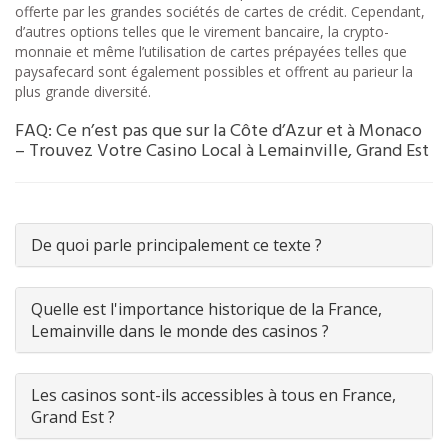
offerte par les grandes sociétés de cartes de crédit. Cependant,
d’autres options telles que le virement bancaire, la crypto-
monnaie et même l’utilisation de cartes prépayées telles que
paysafecard sont également possibles et offrent au parieur la
plus grande diversité.
FAQ: Ce n’est pas que sur la Côte d’Azur et à Monaco
– Trouvez Votre Casino Local à Lemainville, Grand Est
De quoi parle principalement ce texte ?
Quelle est l'importance historique de la France,
Lemainville dans le monde des casinos ?
Les casinos sont-ils accessibles à tous en France,
Grand Est ?