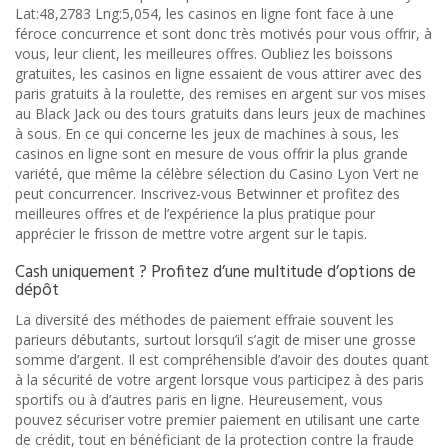
Lat:48,2783 Lng:5,054, les casinos en ligne font face à une
féroce concurrence et sont donc très motivés pour vous offrir, à
vous, leur client, les meilleures offres. Oubliez les boissons
gratuites, les casinos en ligne essaient de vous attirer avec des
paris gratuits à la roulette, des remises en argent sur vos mises
au Black Jack ou des tours gratuits dans leurs jeux de machines
à sous. En ce qui concerne les jeux de machines à sous, les
casinos en ligne sont en mesure de vous offrir la plus grande
variété, que même la célèbre sélection du Casino Lyon Vert ne
peut concurrencer. Inscrivez-vous Betwinner et profitez des
meilleures offres et de l’expérience la plus pratique pour
apprécier le frisson de mettre votre argent sur le tapis.
Cash uniquement ? Profitez d’une multitude d’options de
dépôt
La diversité des méthodes de paiement effraie souvent les
parieurs débutants, surtout lorsqu’il s’agit de miser une grosse
somme d’argent. Il est compréhensible d’avoir des doutes quant
à la sécurité de votre argent lorsque vous participez à des paris
sportifs ou à d’autres paris en ligne. Heureusement, vous
pouvez sécuriser votre premier paiement en utilisant une carte
de crédit, tout en bénéficiant de la protection contre la fraude