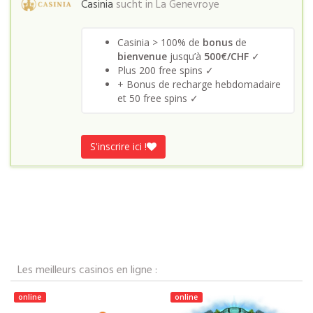
Casinia
sucht in
La Genevroye
Casinia > 100% de
bonus
de
bienvenue
jusqu’à
500€/CHF
✓
Plus 200 free spins ✓
+ Bonus de recharge hebdomadaire
et 50 free spins ✓
S'inscrire ici !
Les meilleurs casinos en ligne :
online
online