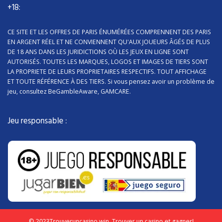
+18:
CE SITE ET LES OFFRES DE PARIS ÉNUMÉRÉES COMPRENNENT DES PARIS
EN ARGENT RÉEL ET NE CONVIENNENT QU'AUX JOUEURS ÂGÉS DE PLUS
DE 18 ANS DANS LES JURIDICTIONS OÙ LES JEUX EN LIGNE SONT
AUTORISÉS. TOUTES LES MARQUES, LOGOS ET IMAGES DE TIERS SONT
LA PROPRIETE DE LEURS PROPRIETAIRES RESPECTIFS. TOUT AFFICHAGE
ET TOUTE RÉFÉRENCE À DES TIERS. Si vous pensez avoir un problème de
jeu, consultez BeGambleAware, GAMCARE.
Jeu responsable :
© 2023Trouveruncasino.win. Trouver un casino et gagner!