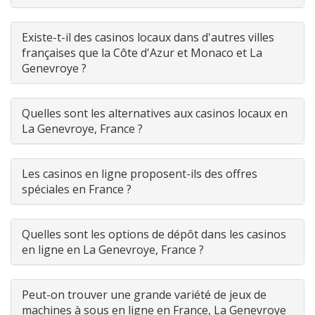
Existe-t-il des casinos locaux dans d'autres villes
françaises que la Côte d'Azur et Monaco et La
Genevroye ?
Quelles sont les alternatives aux casinos locaux en
La Genevroye, France ?
Les casinos en ligne proposent-ils des offres
spéciales en France ?
Quelles sont les options de dépôt dans les casinos
en ligne en La Genevroye, France ?
Peut-on trouver une grande variété de jeux de
machines à sous en ligne en France, La Genevroye