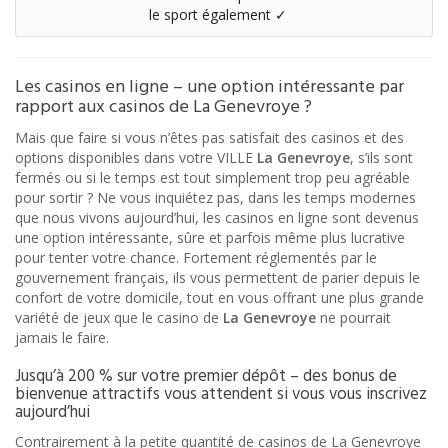
le sport également
✓
Les casinos en ligne – une option intéressante par
rapport aux casinos de
La Genevroye
?
Mais que faire si vous n’êtes pas satisfait des casinos et des
options disponibles dans votre VILLE
La Genevroye
, s’ils sont
fermés ou si le temps est tout simplement trop peu agréable
pour sortir ? Ne vous inquiétez pas, dans les temps modernes
que nous vivons aujourd’hui, les casinos en ligne sont devenus
une option intéressante, sûre et parfois même plus lucrative
pour tenter votre chance. Fortement réglementés par le
gouvernement français, ils vous permettent de parier depuis le
confort de votre domicile, tout en vous offrant une plus grande
variété de jeux que le casino de
La Genevroye
ne pourrait
jamais le faire.
Jusqu’à 200 % sur votre premier dépôt – des bonus de
bienvenue attractifs vous attendent si vous vous inscrivez
aujourd’hui
Contrairement à la petite quantité de casinos de La Genevroye