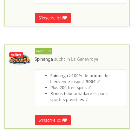
S'inscrire ici !
Premium
online
Spinanga
sucht in
La Genevroye
Spinanga >100% de
bonus
de
bienvenue jusqu’à
500€
✓
Plus 200 free spins ✓
Bonus hebdomadaire et paris
sportifs possibles ✓
S'inscrire ici !