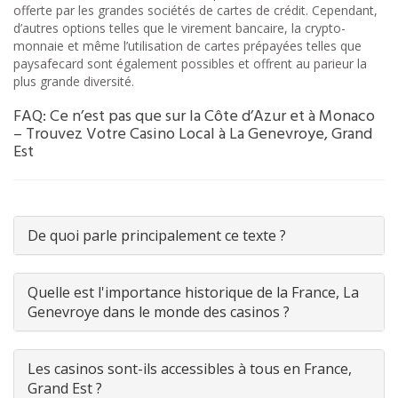
offerte par les grandes sociétés de cartes de crédit. Cependant,
d’autres options telles que le virement bancaire, la crypto-
monnaie et même l’utilisation de cartes prépayées telles que
paysafecard sont également possibles et offrent au parieur la
plus grande diversité.
FAQ: Ce n’est pas que sur la Côte d’Azur et à Monaco
– Trouvez Votre Casino Local à La Genevroye, Grand
Est
De quoi parle principalement ce texte ?
Quelle est l'importance historique de la France, La
Genevroye dans le monde des casinos ?
Les casinos sont-ils accessibles à tous en France,
Grand Est ?