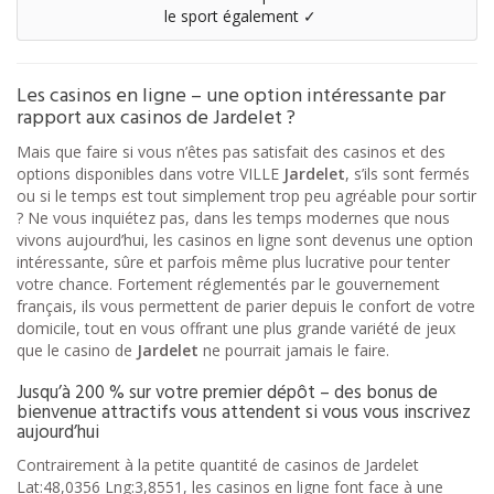
le sport également
✓
Les casinos en ligne – une option intéressante par
rapport aux casinos de
Jardelet
?
Mais que faire si vous n’êtes pas satisfait des casinos et des
options disponibles dans votre VILLE
Jardelet
, s’ils sont fermés
ou si le temps est tout simplement trop peu agréable pour sortir
? Ne vous inquiétez pas, dans les temps modernes que nous
vivons aujourd’hui, les casinos en ligne sont devenus une option
intéressante, sûre et parfois même plus lucrative pour tenter
votre chance. Fortement réglementés par le gouvernement
français, ils vous permettent de parier depuis le confort de votre
domicile, tout en vous offrant une plus grande variété de jeux
que le casino de
Jardelet
ne pourrait jamais le faire.
Jusqu’à 200 % sur votre premier dépôt – des bonus de
bienvenue attractifs vous attendent si vous vous inscrivez
aujourd’hui
Contrairement à la petite quantité de casinos de Jardelet
Lat:48,0356 Lng:3,8551, les casinos en ligne font face à une