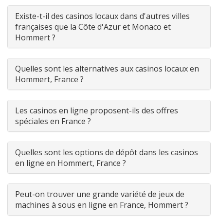
Existe-t-il des casinos locaux dans d'autres villes
françaises que la Côte d'Azur et Monaco et
Hommert ?
Quelles sont les alternatives aux casinos locaux en
Hommert, France ?
Les casinos en ligne proposent-ils des offres
spéciales en France ?
Quelles sont les options de dépôt dans les casinos
en ligne en Hommert, France ?
Peut-on trouver une grande variété de jeux de
machines à sous en ligne en France, Hommert ?