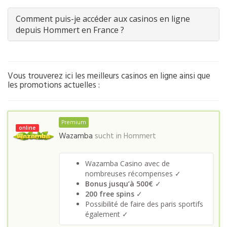
Comment puis-je accéder aux casinos en ligne
depuis Hommert en France ?
Vous trouverez ici les meilleurs casinos en ligne ainsi que
les promotions actuelles :
Premium
online
Wazamba
sucht in
Hommert
Wazamba Casino avec de
nombreuses récompenses ✓
Bonus jusqu’à 500€
✓
200 free spins
✓
Possibilité de faire des paris sportifs
également ✓