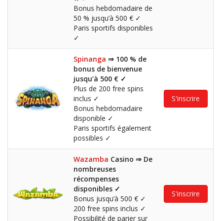
Bonus hebdomadaire de
50 % jusqu’à 500 €
✓
Paris sportifs disponibles
✓
Spinanga
⇒ 100 % de
bonus de bienvenue
jusqu’à 500 €
✓
Plus de 200 free spins
inclus
✓
S'inscrire
Bonus hebdomadaire
disponible
✓
Paris sportifs également
possibles
✓
Wazamba
Casino ⇒ De
nombreuses
récompenses
disponibles
✓
S'inscrire
Bonus jusqu’à 500 €
✓
200 free spins inclus
✓
Possibilité de parier sur