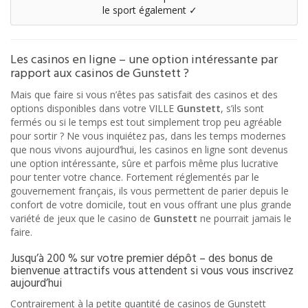
le sport également
✓
Les casinos en ligne – une option intéressante par
rapport aux casinos de
Gunstett
?
Mais que faire si vous n’êtes pas satisfait des casinos et des
options disponibles dans votre VILLE
Gunstett
, s’ils sont
fermés ou si le temps est tout simplement trop peu agréable
pour sortir ? Ne vous inquiétez pas, dans les temps modernes
que nous vivons aujourd’hui, les casinos en ligne sont devenus
une option intéressante, sûre et parfois même plus lucrative
pour tenter votre chance. Fortement réglementés par le
gouvernement français, ils vous permettent de parier depuis le
confort de votre domicile, tout en vous offrant une plus grande
variété de jeux que le casino de
Gunstett
ne pourrait jamais le
faire.
Jusqu’à 200 % sur votre premier dépôt – des bonus de
bienvenue attractifs vous attendent si vous vous inscrivez
aujourd’hui
Contrairement à la petite quantité de casinos de Gunstett