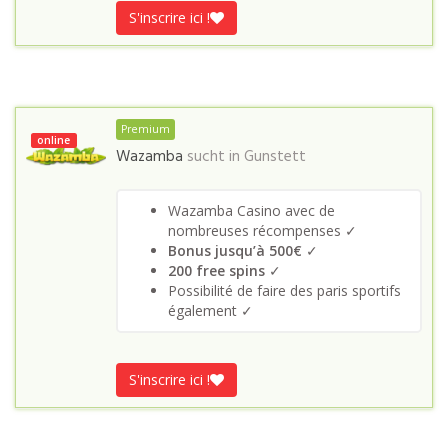
S'inscrire ici !
Premium
online
Wazamba
sucht in
Gunstett
Wazamba Casino avec de
nombreuses récompenses ✓
Bonus jusqu’à 500€
✓
200 free spins
✓
Possibilité de faire des paris sportifs
également ✓
S'inscrire ici !