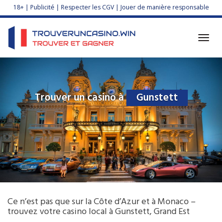
Skip
18+ | Publicité | Respecter les CGV | Jouer de manière responsable
to
main
content
Toggl
navig
Trouver un casino à
Gunstett
Ce n’est pas que sur la Côte d’Azur et à Monaco –
trouvez votre casino local à Gunstett, Grand Est