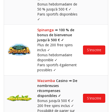
Bonus hebdomadaire de
50 % jusqu’à 500 €
✓
Paris sportifs disponibles
✓
Spinanga
⇒ 100 % de
bonus de bienvenue
jusqu’à 500 €
✓
Plus de 200 free spins
inclus
✓
S'inscrire
Bonus hebdomadaire
disponible
✓
Paris sportifs également
possibles
✓
Wazamba
Casino ⇒ De
nombreuses
récompenses
disponibles
✓
S'inscrire
Bonus jusqu’à 500 €
✓
200 free spins inclus
✓
Possibilité de parier sur