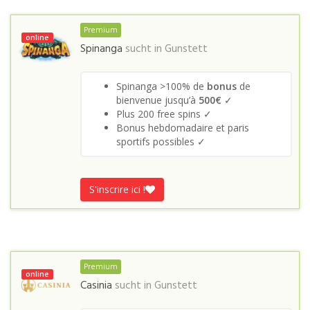
Premium
online
Spinanga
sucht in
Gunstett
Spinanga >100% de
bonus
de
bienvenue jusqu’à
500€
✓
Plus 200 free spins ✓
Bonus hebdomadaire et paris
sportifs possibles ✓
S'inscrire ici !
Premium
online
Casinia
sucht in
Gunstett