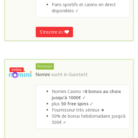
Paris sportifs et casino en direct
disponibles ✓
S'inscrire ici !
Premium
online
Nomini
sucht in
Gunstett
Nomini Casino >
8 bonus au choix
jusqu’à 1000€
✓
plus
50 free spins
✓
Fournisseur très sérieux ★
50% de bonus hebdomadaire jusqu’à
500€ ✓