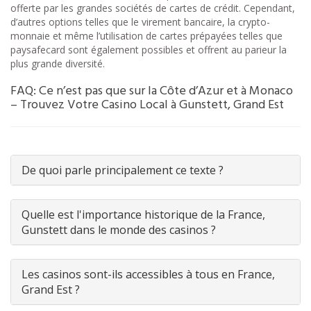
offerte par les grandes sociétés de cartes de crédit. Cependant,
d’autres options telles que le virement bancaire, la crypto-
monnaie et même l’utilisation de cartes prépayées telles que
paysafecard sont également possibles et offrent au parieur la
plus grande diversité.
FAQ: Ce n’est pas que sur la Côte d’Azur et à Monaco
– Trouvez Votre Casino Local à Gunstett, Grand Est
De quoi parle principalement ce texte ?
Quelle est l'importance historique de la France,
Gunstett dans le monde des casinos ?
Les casinos sont-ils accessibles à tous en France,
Grand Est ?