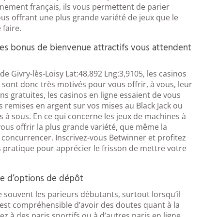
ement français, ils vous permettent de parier
ous offrant une plus grande variété de jeux que le
 faire.
es bonus de bienvenue attractifs vous attendent
de Givry-lès-Loisy Lat:48,892 Lng:3,9105, les casinos
 sont donc très motivés pour vous offrir, à vous, leur
ons gratuites, les casinos en ligne essaient de vous
des remises en argent sur vos mises au Black Jack ou
s à sous. En ce qui concerne les jeux de machines à
ous offrir la plus grande variété, que même la
 concurrencer. Inscrivez-vous Betwinner et profitez
us pratique pour apprécier le frisson de mettre votre
de d’options de dépôt
 souvent les parieurs débutants, surtout lorsqu’il
 est compréhensible d’avoir des doutes quant à la
z à des paris sportifs ou à d’autres paris en ligne.