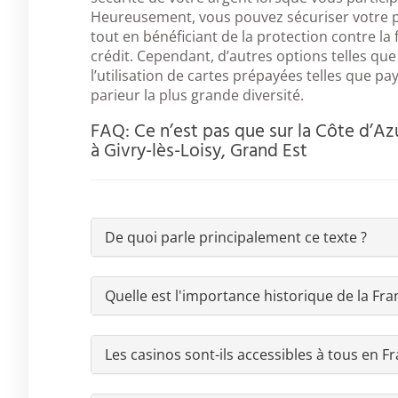
Heureusement, vous pouvez sécuriser votre pr
tout en bénéficiant de la protection contre la
crédit. Cependant, d’autres options telles qu
l’utilisation de cartes prépayées telles que p
parieur la plus grande diversité.
FAQ: Ce n’est pas que sur la Côte d’A
à Givry-lès-Loisy, Grand Est
De quoi parle principalement ce texte ?
Quelle est l'importance historique de la Fra
Les casinos sont-ils accessibles à tous en F