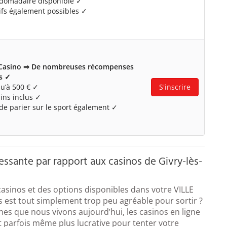
domadaire disponible
✓
tifs également possibles
✓
asino ⇒ De nombreuses récompenses
es
✓
u’à 500 €
✓
S'inscrire
pins inclus
✓
 de parier sur le sport également
✓
ressante par rapport aux casinos de
Givry-lès-
 casinos et des options disponibles dans votre VILLE
mps est tout simplement trop peu agréable pour sortir ?
es que nous vivons aujourd’hui, les casinos en ligne
 parfois même plus lucrative pour tenter votre