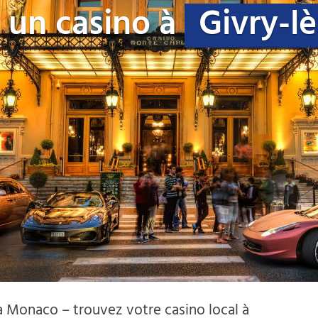
 un casino à
Givry-lè
 à Monaco – trouvez votre casino local à