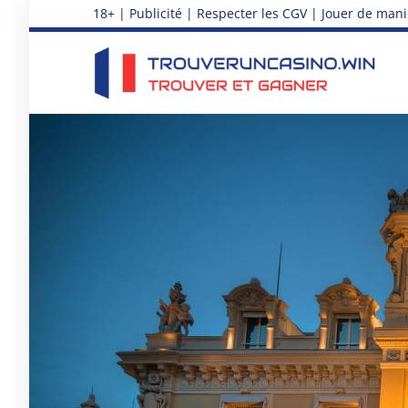
Skip
18+ | Publicité | Respecter les CGV | Jouer de man
to
main
content