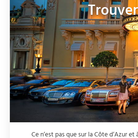
Trouver
Ce n’est pas que sur la Côte d’Azur et