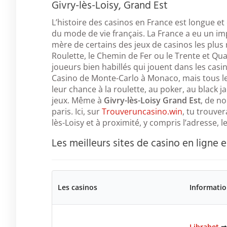
Givry-lès-Loisy, Grand Est
L’histoire des casinos en France est longue et
du mode de vie français. La France a eu un im
mère de certains des jeux de casinos les plus 
Roulette, le Chemin de Fer ou le Trente et Qu
joueurs bien habillés qui jouent dans les cas
Casino de Monte-Carlo à Monaco, mais tous l
leur chance à la roulette, au poker, au black 
jeux. Même à
Givry-lès-Loisy
Grand Est
, de n
paris. Ici, sur
Trouveruncasino.win
, tu trouver
lès-Loisy et à proximité, y compris l’adresse, l
Les meilleurs sites de casino en ligne 
Les casinos
Informati
Librabet
⇒ 