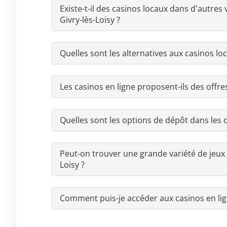
Existe-t-il des casinos locaux dans d'autres 
Givry-lès-Loisy ?
Quelles sont les alternatives aux casinos loc
Les casinos en ligne proposent-ils des offre
Quelles sont les options de dépôt dans les c
Peut-on trouver une grande variété de jeux 
Loisy ?
Comment puis-je accéder aux casinos en lign