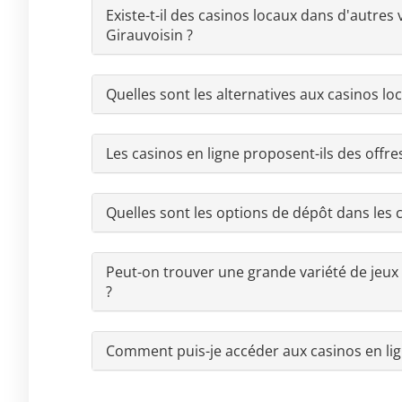
Existe-t-il des casinos locaux dans d'autres 
Girauvoisin ?
Quelles sont les alternatives aux casinos lo
Les casinos en ligne proposent-ils des offre
Quelles sont les options de dépôt dans les c
Peut-on trouver une grande variété de jeux
?
Comment puis-je accéder aux casinos en lig