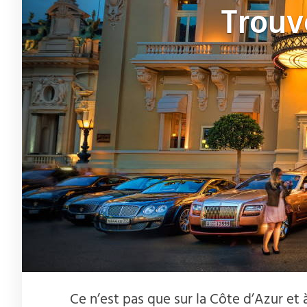
Trouv
Ce n’est pas que sur la Côte d’Azur et