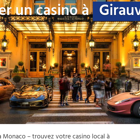
er un casino à
Girauv
 à Monaco – trouvez votre casino local à