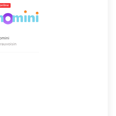
online
omini
irauvoisin