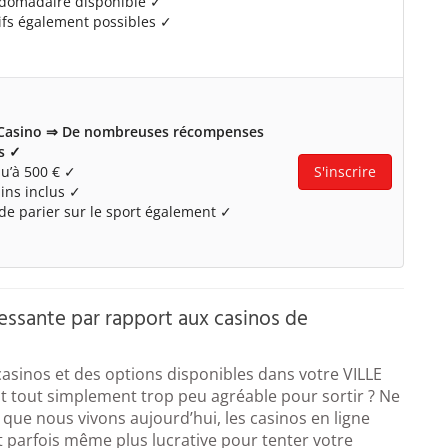
domadaire disponible
✓
tifs également possibles
✓
asino ⇒ De nombreuses récompenses
es
✓
u’à 500 €
✓
S'inscrire
pins inclus
✓
 de parier sur le sport également
✓
ressante par rapport aux casinos de
 casinos et des options disponibles dans votre VILLE
 est tout simplement trop peu agréable pour sortir ? Ne
que nous vivons aujourd’hui, les casinos en ligne
 parfois même plus lucrative pour tenter votre