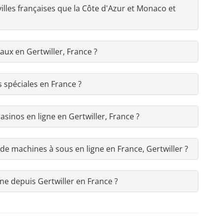
villes françaises que la Côte d'Azur et Monaco et
aux en Gertwiller, France ?
s spéciales en France ?
asinos en ligne en Gertwiller, France ?
de machines à sous en ligne en France, Gertwiller ?
ne depuis Gertwiller en France ?