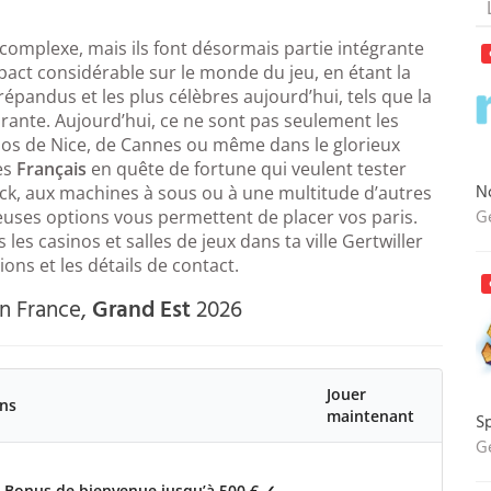
 complexe, mais ils font désormais partie intégrante
pact considérable sur le monde du jeu, en étant la
répandus et les plus célèbres aujourd’hui, tels que la
arante. Aujourd’hui, ce ne sont pas seulement les
inos de Nice, de Cannes ou même dans le glorieux
es
Français
en quête de fortune qui veulent tester
N
jack, aux machines à sous ou à une multitude d’autres
Ge
uses options vous permettent de placer vos paris.
 les casinos et salles de jeux dans ta ville Gertwiller
ions et les détails de contact.
en France,
Grand Est
2026
Jouer
ons
maintenant
S
Ge
Bonus de bienvenue jusqu’à 500 €
✓