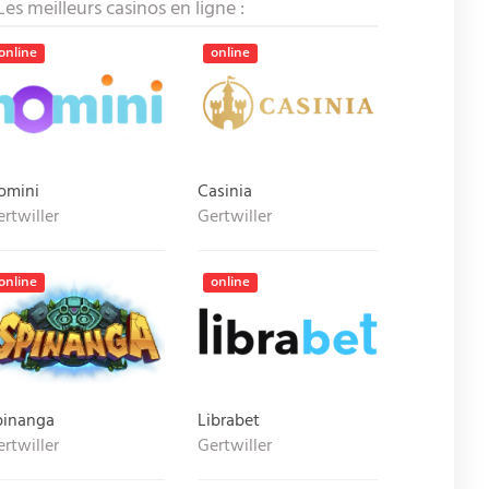
Les meilleurs casinos en ligne :
online
online
omini
Casinia
rtwiller
Gertwiller
online
online
pinanga
Librabet
rtwiller
Gertwiller