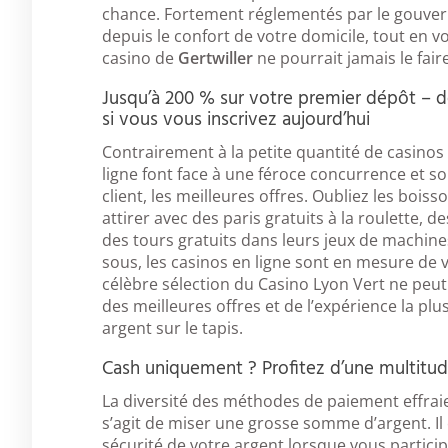
chance. Fortement réglementés par le gouvern
depuis le confort de votre domicile, tout en v
casino de
Gertwiller
ne pourrait jamais le faire
Jusqu’à 200 % sur votre premier dépôt – d
si vous vous inscrivez aujourd’hui
Contrairement à la petite quantité de casinos 
ligne font face à une féroce concurrence et so
client, les meilleures offres. Oubliez les boiss
attirer avec des paris gratuits à la roulette, 
des tours gratuits dans leurs jeux de machine
sous, les casinos en ligne sont en mesure de v
célèbre sélection du Casino Lyon Vert ne peut
des meilleures offres et de l’expérience la pl
argent sur le tapis.
Cash uniquement ? Profitez d’une multitu
La diversité des méthodes de paiement effraie
s’agit de miser une grosse somme d’argent. Il
sécurité de votre argent lorsque vous participe