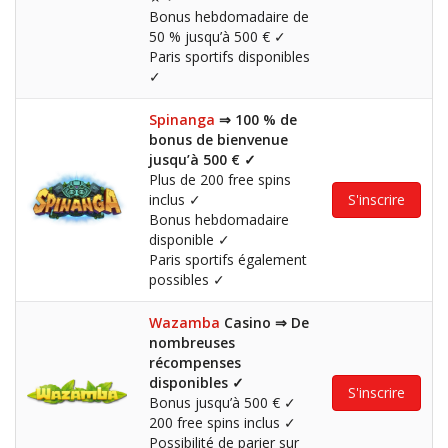
Bonus hebdomadaire de
50 % jusqu’à 500 €
✓
Paris sportifs disponibles
✓
Spinanga
⇒ 100 % de
bonus de bienvenue
jusqu’à 500 €
✓
Plus de 200 free spins
inclus
✓
S'inscrire
Bonus hebdomadaire
disponible
✓
Paris sportifs également
possibles
✓
Wazamba
Casino ⇒ De
nombreuses
récompenses
disponibles
✓
S'inscrire
Bonus jusqu’à 500 €
✓
200 free spins inclus
✓
Possibilité de parier sur