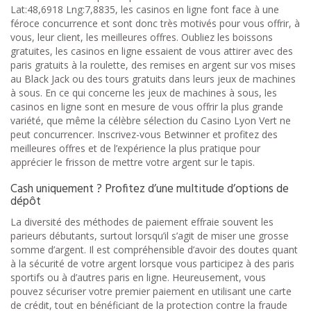
Lat:48,6918 Lng:7,8835, les casinos en ligne font face à une
féroce concurrence et sont donc très motivés pour vous offrir, à
vous, leur client, les meilleures offres. Oubliez les boissons
gratuites, les casinos en ligne essaient de vous attirer avec des
paris gratuits à la roulette, des remises en argent sur vos mises
au Black Jack ou des tours gratuits dans leurs jeux de machines
à sous. En ce qui concerne les jeux de machines à sous, les
casinos en ligne sont en mesure de vous offrir la plus grande
variété, que même la célèbre sélection du Casino Lyon Vert ne
peut concurrencer. Inscrivez-vous Betwinner et profitez des
meilleures offres et de l’expérience la plus pratique pour
apprécier le frisson de mettre votre argent sur le tapis.
Cash uniquement ? Profitez d’une multitude d’options de
dépôt
La diversité des méthodes de paiement effraie souvent les
parieurs débutants, surtout lorsqu’il s’agit de miser une grosse
somme d’argent. Il est compréhensible d’avoir des doutes quant
à la sécurité de votre argent lorsque vous participez à des paris
sportifs ou à d’autres paris en ligne. Heureusement, vous
pouvez sécuriser votre premier paiement en utilisant une carte
de crédit, tout en bénéficiant de la protection contre la fraude