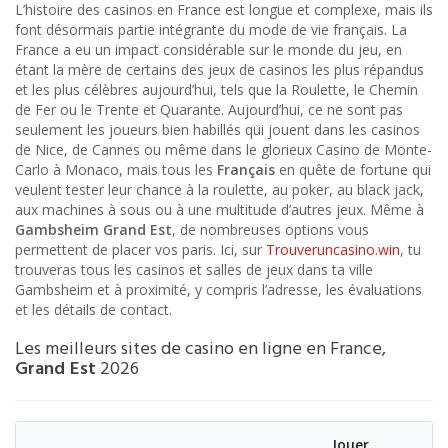
L’histoire des casinos en France est longue et complexe, mais ils
font désormais partie intégrante du mode de vie français. La
France a eu un impact considérable sur le monde du jeu, en
étant la mère de certains des jeux de casinos les plus répandus
et les plus célèbres aujourd’hui, tels que la Roulette, le Chemin
de Fer ou le Trente et Quarante. Aujourd’hui, ce ne sont pas
seulement les joueurs bien habillés qui jouent dans les casinos
de Nice, de Cannes ou même dans le glorieux Casino de Monte-
Carlo à Monaco, mais tous les
Français
en quête de fortune qui
veulent tester leur chance à la roulette, au poker, au black jack,
aux machines à sous ou à une multitude d’autres jeux. Même à
Gambsheim
Grand Est
, de nombreuses options vous
permettent de placer vos paris. Ici, sur
Trouveruncasino.win
, tu
trouveras tous les casinos et salles de jeux dans ta ville
Gambsheim et à proximité, y compris l’adresse, les évaluations
et les détails de contact.
Les meilleurs sites de casino en ligne en France,
Grand Est
2026
Jouer