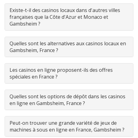
Existe-t-il des casinos locaux dans d'autres villes
françaises que la Côte d'Azur et Monaco et
Gambsheim ?
Quelles sont les alternatives aux casinos locaux en
Gambsheim, France ?
Les casinos en ligne proposent-ils des offres
spéciales en France ?
Quelles sont les options de dépôt dans les casinos
en ligne en Gambsheim, France ?
Peut-on trouver une grande variété de jeux de
machines à sous en ligne en France, Gambsheim ?