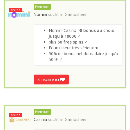
Premium
online
Nomini
sucht in
Gambsheim
Nomini Casino >
8 bonus au choix
jusqu’à 1000€
✓
plus
50 free spins
✓
Fournisseur très sérieux ★
50% de bonus hebdomadaire jusqu’à
500€ ✓
S'inscrire ici !
Premium
online
Casinia
sucht in
Gambsheim