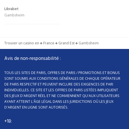
Librabet
Gambsheim
Trouver un casino en
♣
France
♣
Grand Est
♣
Gambsheim
Avis de non-responsabilité :
TOUS LES SITES DE PARIS, OFFRES DE PARIS / PROMOTIONS ET BONUS
SONT SOUMIS AUX CONDITIONS GÉNÉRALES DE CHAQUE OPÉRATEUR
DE PARIS RESPECTIF ET PEUVENT INCLURE DES EXIGENCES DE PARI
INDIVIDUELLES. CE SITE ET LES OFFRES DE PARIS LISTÉES IMPLIQUENT
DES JEUX D'ARGENT RÉEL ET NE CONVIENNENT QU'AUX UTILISATEURS
AYANT ATTEINT L'ÂGE LÉGAL DANS LES JURIDICTIONS OÙ LES JEUX
D'ARGENT EN LIGNE SONT AUTORISÉS.
+18: