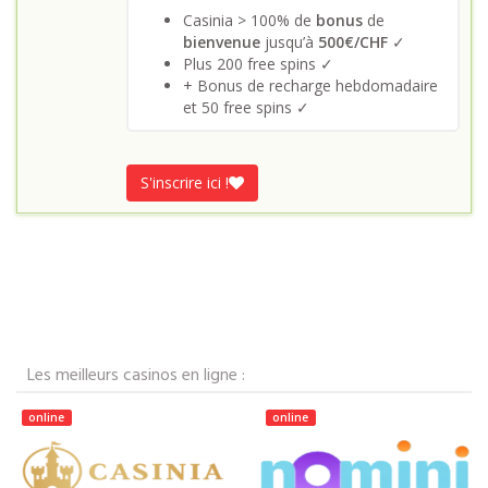
Casinia > 100% de
bonus
de
bienvenue
jusqu’à
500€/CHF
✓
Plus 200 free spins ✓
+ Bonus de recharge hebdomadaire
et 50 free spins ✓
S'inscrire ici !
Les meilleurs casinos en ligne :
online
online