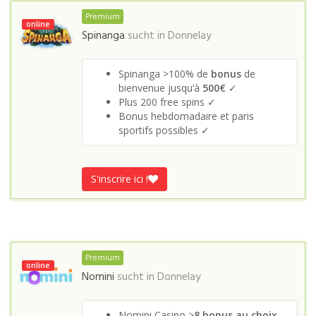
Premium
online
Spinanga
sucht in
Donnelay
Spinanga >100% de
bonus
de
bienvenue jusqu’à
500€
✓
Plus 200 free spins ✓
Bonus hebdomadaire et paris
sportifs possibles ✓
S'inscrire ici !
Premium
online
Nomini
sucht in
Donnelay
Nomini Casino >
8 bonus au choix