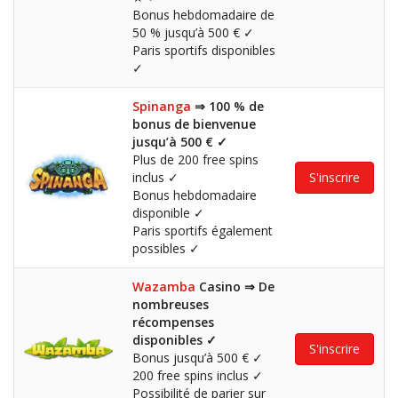
Bonus hebdomadaire de
50 % jusqu’à 500 €
✓
Paris sportifs disponibles
✓
Spinanga
⇒ 100 % de
bonus de bienvenue
jusqu’à 500 €
✓
Plus de 200 free spins
inclus
✓
S'inscrire
Bonus hebdomadaire
disponible
✓
Paris sportifs également
possibles
✓
Wazamba
Casino ⇒ De
nombreuses
récompenses
disponibles
✓
S'inscrire
Bonus jusqu’à 500 €
✓
200 free spins inclus
✓
Possibilité de parier sur