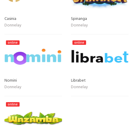
Casinia
Spinanga
Donnelay
Donnelay
online
online
Nomini
Librabet
Donnelay
Donnelay
online