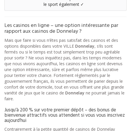
le sport également
✓
Les casinos en ligne – une option intéressante par
rapport aux casinos de
Donnelay
?
Mais que faire si vous n’êtes pas satisfait des casinos et des
options disponibles dans votre VILLE
Donnelay
, s’ils sont
fermés ou si le temps est tout simplement trop peu agréable
pour sortir ? Ne vous inquiétez pas, dans les temps modernes
que nous vivons aujourd’hui, les casinos en ligne sont devenus
une option intéressante, sûre et parfois même plus lucrative
pour tenter votre chance. Fortement réglementés par le
gouvernement français, ils vous permettent de parier depuis le
confort de votre domicile, tout en vous offrant une plus grande
variété de jeux que le casino de
Donnelay
ne pourrait jamais le
faire.
Jusqu’à 200 % sur votre premier dépôt – des bonus de
bienvenue attractifs vous attendent si vous vous inscrivez
aujourd’hui
Contrairement à la petite quantité de casinos de Donnelay