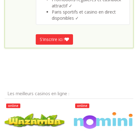
attractif ✓
Paris sportifs et casino en direct
disponibles ✓
S'inscrire ici !
Les meilleurs casinos en ligne :
online
online