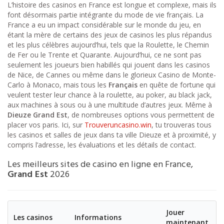
L’histoire des casinos en France est longue et complexe, mais ils
font désormais partie intégrante du mode de vie français. La
France a eu un impact considérable sur le monde du jeu, en
étant la mère de certains des jeux de casinos les plus répandus
et les plus célèbres aujourd’hui, tels que la Roulette, le Chemin
de Fer ou le Trente et Quarante. Aujourd’hui, ce ne sont pas
seulement les joueurs bien habillés qui jouent dans les casinos
de Nice, de Cannes ou même dans le glorieux Casino de Monte-
Carlo à Monaco, mais tous les
Français
en quête de fortune qui
veulent tester leur chance à la roulette, au poker, au black jack,
aux machines à sous ou à une multitude d’autres jeux. Même à
Dieuze
Grand Est
, de nombreuses options vous permettent de
placer vos paris. Ici, sur
Trouveruncasino.win
, tu trouveras tous
les casinos et salles de jeux dans ta ville Dieuze et à proximité, y
compris l’adresse, les évaluations et les détails de contact.
Les meilleurs sites de casino en ligne en France,
Grand Est
2026
Jouer
Les casinos
Informations
maintenant