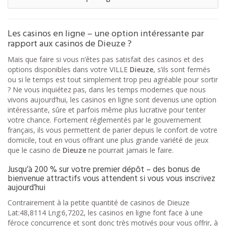
Les casinos en ligne – une option intéressante par
rapport aux casinos de
Dieuze
?
Mais que faire si vous n’êtes pas satisfait des casinos et des
options disponibles dans votre VILLE
Dieuze
, s’ils sont fermés
ou si le temps est tout simplement trop peu agréable pour sortir
? Ne vous inquiétez pas, dans les temps modernes que nous
vivons aujourd’hui, les casinos en ligne sont devenus une option
intéressante, sûre et parfois même plus lucrative pour tenter
votre chance. Fortement réglementés par le gouvernement
français, ils vous permettent de parier depuis le confort de votre
domicile, tout en vous offrant une plus grande variété de jeux
que le casino de
Dieuze
ne pourrait jamais le faire.
Jusqu’à 200 % sur votre premier dépôt – des bonus de
bienvenue attractifs vous attendent si vous vous inscrivez
aujourd’hui
Contrairement à la petite quantité de casinos de Dieuze
Lat:48,8114 Lng:6,7202, les casinos en ligne font face à une
féroce concurrence et sont donc très motivés pour vous offrir, à