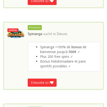
S'inscrire ici !
Premium
online
Spinanga
sucht in
Dieuze
Spinanga >100% de
bonus
de
bienvenue jusqu’à
500€
✓
Plus 200 free spins ✓
Bonus hebdomadaire et paris
sportifs possibles ✓
S'inscrire ici !