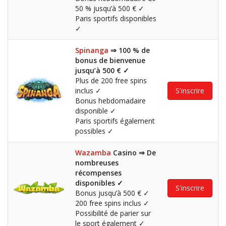
50 % jusqu’à 500 €
✓
Paris sportifs disponibles
✓
Spinanga
⇒ 100 % de
bonus de bienvenue
jusqu’à 500 €
✓
Plus de 200 free spins
inclus
✓
S'inscrire
Bonus hebdomadaire
disponible
✓
Paris sportifs également
possibles
✓
Wazamba
Casino ⇒ De
nombreuses
récompenses
disponibles
✓
S'inscrire
Bonus jusqu’à 500 €
✓
200 free spins inclus
✓
Possibilité de parier sur
le sport également
✓