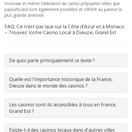
monnaie et même l’utilisation de cartes prépayées telles que
paysafecard sont également possibles et offrent au parieur la
plus grande diversité.
FAQ: Ce n’est pas que sur la Côte d’Azur et à Monaco
– Trouvez Votre Casino Local à Dieuze, Grand Est
De quoi parle principalement ce texte ?
Quelle est l'importance historique de la France,
Dieuze dans le monde des casinos ?
Les casinos sont-ils accessibles à tous en France,
Grand Est ?
Existe-t-il des casinos locaux dans d'autres villes