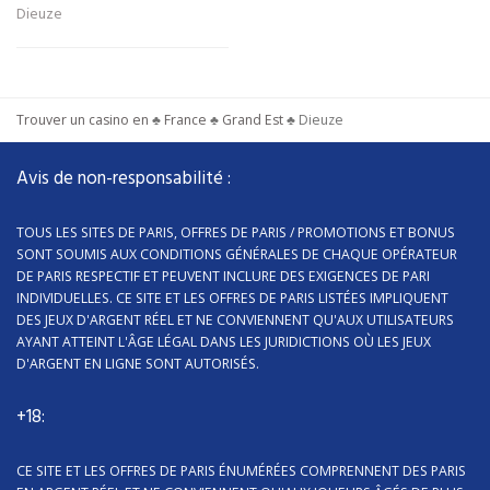
Dieuze
Trouver un casino en
♣
France
♣
Grand Est
♣
Dieuze
Avis de non-responsabilité :
TOUS LES SITES DE PARIS, OFFRES DE PARIS / PROMOTIONS ET BONUS
SONT SOUMIS AUX CONDITIONS GÉNÉRALES DE CHAQUE OPÉRATEUR
DE PARIS RESPECTIF ET PEUVENT INCLURE DES EXIGENCES DE PARI
INDIVIDUELLES. CE SITE ET LES OFFRES DE PARIS LISTÉES IMPLIQUENT
DES JEUX D'ARGENT RÉEL ET NE CONVIENNENT QU'AUX UTILISATEURS
AYANT ATTEINT L'ÂGE LÉGAL DANS LES JURIDICTIONS OÙ LES JEUX
D'ARGENT EN LIGNE SONT AUTORISÉS.
+18:
CE SITE ET LES OFFRES DE PARIS ÉNUMÉRÉES COMPRENNENT DES PARIS