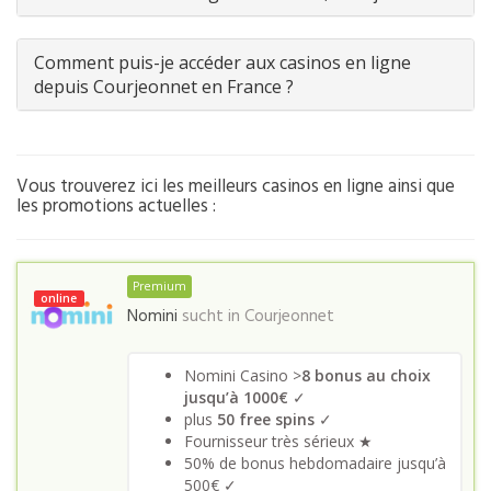
Comment puis-je accéder aux casinos en ligne
depuis Courjeonnet en France ?
Vous trouverez ici les meilleurs casinos en ligne ainsi que
les promotions actuelles :
Premium
online
Nomini
sucht in
Courjeonnet
Nomini Casino >
8 bonus au choix
jusqu’à 1000€
✓
plus
50 free spins
✓
Fournisseur très sérieux ★
50% de bonus hebdomadaire jusqu’à
500€ ✓