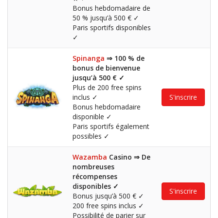
Bonus hebdomadaire de
50 % jusqu’à 500 €
✓
Paris sportifs disponibles
✓
Spinanga
⇒ 100 % de
bonus de bienvenue
jusqu’à 500 €
✓
Plus de 200 free spins
inclus
✓
S'inscrire
Bonus hebdomadaire
disponible
✓
Paris sportifs également
possibles
✓
Wazamba
Casino ⇒ De
nombreuses
récompenses
disponibles
✓
S'inscrire
Bonus jusqu’à 500 €
✓
200 free spins inclus
✓
Possibilité de parier sur