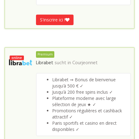
S'inscrire ici !
Premium
online
Librabet
sucht in
Courjeonnet
Librabet ⇒ Bonus de bienvenue
jusqu’à 500 € ✓
Jusqu’à 200 free spins inclus ✓
Plateforme moderne avec large
sélection de jeux ★ ✓
Promotions régulières et cashback
attractif ✓
Paris sportifs et casino en direct
disponibles ✓