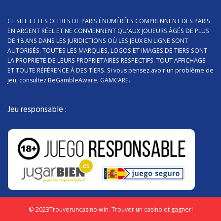
CE SITE ET LES OFFRES DE PARIS ÉNUMÉRÉES COMPRENNENT DES PARIS
EN ARGENT RÉEL ET NE CONVIENNENT QU'AUX JOUEURS ÂGÉS DE PLUS
DE 18 ANS DANS LES JURIDICTIONS OÙ LES JEUX EN LIGNE SONT
AUTORISÉS. TOUTES LES MARQUES, LOGOS ET IMAGES DE TIERS SONT
LA PROPRIETE DE LEURS PROPRIETAIRES RESPECTIFS. TOUT AFFICHAGE
ET TOUTE RÉFÉRENCE À DES TIERS. Si vous pensez avoir un problème de
jeu, consultez BeGambleAware, GAMCARE.
Jeu responsable :
© 2023Trouveruncasino.win. Trouver un casino et gagner!