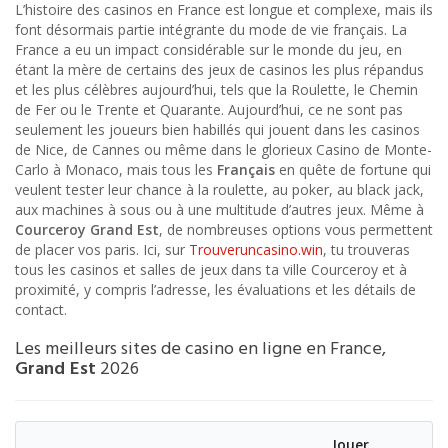
L’histoire des casinos en France est longue et complexe, mais ils
font désormais partie intégrante du mode de vie français. La
France a eu un impact considérable sur le monde du jeu, en
étant la mère de certains des jeux de casinos les plus répandus
et les plus célèbres aujourd’hui, tels que la Roulette, le Chemin
de Fer ou le Trente et Quarante. Aujourd’hui, ce ne sont pas
seulement les joueurs bien habillés qui jouent dans les casinos
de Nice, de Cannes ou même dans le glorieux Casino de Monte-
Carlo à Monaco, mais tous les
Français
en quête de fortune qui
veulent tester leur chance à la roulette, au poker, au black jack,
aux machines à sous ou à une multitude d’autres jeux. Même à
Courceroy
Grand Est
, de nombreuses options vous permettent
de placer vos paris. Ici, sur
Trouveruncasino.win
, tu trouveras
tous les casinos et salles de jeux dans ta ville Courceroy et à
proximité, y compris l’adresse, les évaluations et les détails de
contact.
Les meilleurs sites de casino en ligne en France,
Grand Est
2026
Jouer