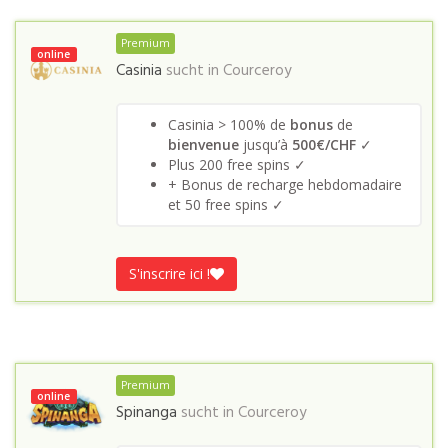
Premium
online
Casinia
sucht in
Courceroy
Casinia > 100% de
bonus
de
bienvenue
jusqu’à
500€/CHF
✓
Plus 200 free spins ✓
+ Bonus de recharge hebdomadaire
et 50 free spins ✓
S'inscrire ici !
Premium
online
Spinanga
sucht in
Courceroy