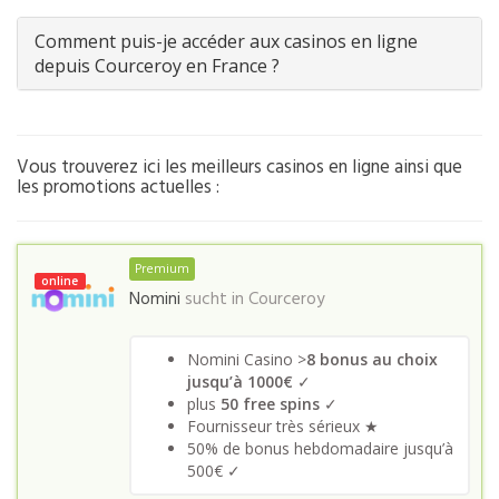
Comment puis-je accéder aux casinos en ligne
depuis Courceroy en France ?
Vous trouverez ici les meilleurs casinos en ligne ainsi que
les promotions actuelles :
Premium
online
Nomini
sucht in
Courceroy
Nomini Casino >
8 bonus au choix
jusqu’à 1000€
✓
plus
50 free spins
✓
Fournisseur très sérieux ★
50% de bonus hebdomadaire jusqu’à
500€ ✓