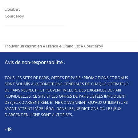
Librabet
Courceroy
Trouver un casino en
♣
France
♣
Grand Est
♣
Courceroy
Avis de non-responsabilité :
TOUS LES SITES DE PARIS, OFFRES DE PARIS / PROMOTIONS ET BONUS
SONT SOUMIS AUX CONDITIONS GÉNÉRALES DE CHAQUE OPÉRATEUR
DE PARIS RESPECTIF ET PEUVENT INCLURE DES EXIGENCES DE PARI
INDIVIDUELLES. CE SITE ET LES OFFRES DE PARIS LISTÉES IMPLIQUENT
DES JEUX D'ARGENT RÉEL ET NE CONVIENNENT QU'AUX UTILISATEURS
AYANT ATTEINT L'ÂGE LÉGAL DANS LES JURIDICTIONS OÙ LES JEUX
D'ARGENT EN LIGNE SONT AUTORISÉS.
+18: