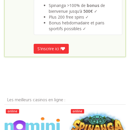
Spinanga >100% de
bonus
de
bienvenue jusqu’à
500€
✓
Plus 200 free spins ✓
Bonus hebdomadaire et paris
sportifs possibles ✓
S'inscrire ici !
Les meilleurs casinos en ligne :
online
online