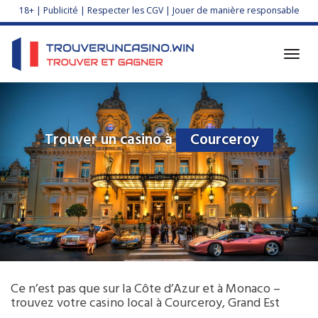
Skip
18+ | Publicité | Respecter les CGV | Jouer de manière responsable
to
main
content
Toggl
navig
Trouver un casino à
Courceroy
Ce n’est pas que sur la Côte d’Azur et à Monaco –
trouvez votre casino local à Courceroy, Grand Est