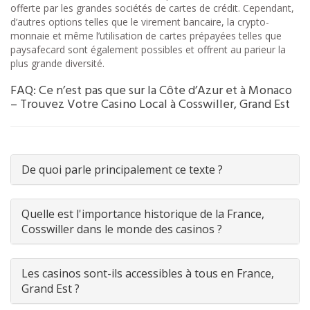
offerte par les grandes sociétés de cartes de crédit. Cependant,
d’autres options telles que le virement bancaire, la crypto-
monnaie et même l’utilisation de cartes prépayées telles que
paysafecard sont également possibles et offrent au parieur la
plus grande diversité.
FAQ: Ce n’est pas que sur la Côte d’Azur et à Monaco
– Trouvez Votre Casino Local à Cosswiller, Grand Est
De quoi parle principalement ce texte ?
Quelle est l'importance historique de la France,
Cosswiller dans le monde des casinos ?
Les casinos sont-ils accessibles à tous en France,
Grand Est ?