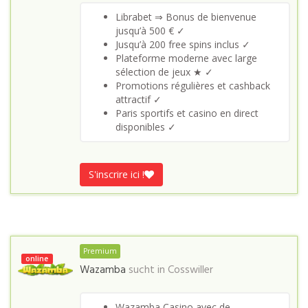
Librabet ⇒ Bonus de bienvenue
jusqu’à 500 € ✓
Jusqu’à 200 free spins inclus ✓
Plateforme moderne avec large
sélection de jeux ★ ✓
Promotions régulières et cashback
attractif ✓
Paris sportifs et casino en direct
disponibles ✓
S'inscrire ici !
Premium
online
Wazamba
sucht in
Cosswiller
Wazamba Casino avec de