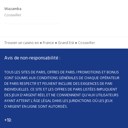
Wazamba
Cosswiller
Trouver un casino en
♣
France
♣
Grand Est
♣
Cosswiller
Avis de non-responsabilité :
TOUS LES SITES DE PARIS, OFFRES DE PARIS / PROMOTIONS ET BONUS
SONT SOUMIS AUX CONDITIONS GÉNÉRALES DE CHAQUE OPÉRATEUR
DE PARIS RESPECTIF ET PEUVENT INCLURE DES EXIGENCES DE PARI
INDIVIDUELLES. CE SITE ET LES OFFRES DE PARIS LISTÉES IMPLIQUENT
DES JEUX D'ARGENT RÉEL ET NE CONVIENNENT QU'AUX UTILISATEURS
AYANT ATTEINT L'ÂGE LÉGAL DANS LES JURIDICTIONS OÙ LES JEUX
D'ARGENT EN LIGNE SONT AUTORISÉS.
+18: