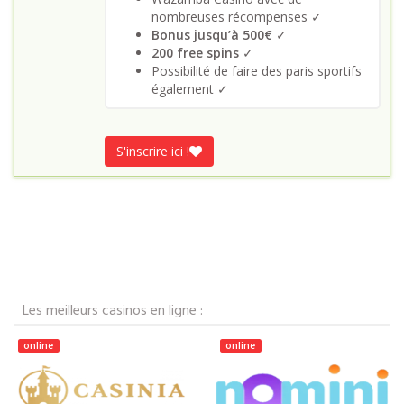
nombreuses récompenses ✓
Bonus jusqu’à 500€
✓
200 free spins
✓
Possibilité de faire des paris sportifs
également ✓
S'inscrire ici !
Les meilleurs casinos en ligne :
online
online