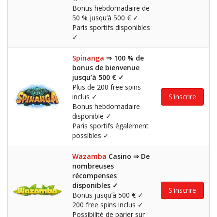
Bonus hebdomadaire de
50 % jusqu’à 500 €
✓
Paris sportifs disponibles
✓
Spinanga
⇒ 100 % de
bonus de bienvenue
jusqu’à 500 €
✓
Plus de 200 free spins
inclus
✓
S'inscrire
Bonus hebdomadaire
disponible
✓
Paris sportifs également
possibles
✓
Wazamba
Casino ⇒ De
nombreuses
récompenses
disponibles
✓
S'inscrire
Bonus jusqu’à 500 €
✓
200 free spins inclus
✓
Possibilité de parier sur