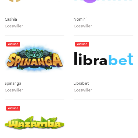
Casinia
Nomini
Cosswiller
Cosswiller
online
online
Spinanga
Librabet
Cosswiller
Cosswiller
online