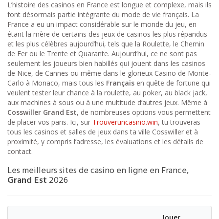
L’histoire des casinos en France est longue et complexe, mais ils
font désormais partie intégrante du mode de vie français. La
France a eu un impact considérable sur le monde du jeu, en
étant la mère de certains des jeux de casinos les plus répandus
et les plus célèbres aujourd’hui, tels que la Roulette, le Chemin
de Fer ou le Trente et Quarante. Aujourd’hui, ce ne sont pas
seulement les joueurs bien habillés qui jouent dans les casinos
de Nice, de Cannes ou même dans le glorieux Casino de Monte-
Carlo à Monaco, mais tous les
Français
en quête de fortune qui
veulent tester leur chance à la roulette, au poker, au black jack,
aux machines à sous ou à une multitude d’autres jeux. Même à
Cosswiller
Grand Est
, de nombreuses options vous permettent
de placer vos paris. Ici, sur
Trouveruncasino.win
, tu trouveras
tous les casinos et salles de jeux dans ta ville Cosswiller et à
proximité, y compris l’adresse, les évaluations et les détails de
contact.
Les meilleurs sites de casino en ligne en France,
Grand Est
2026
Jouer