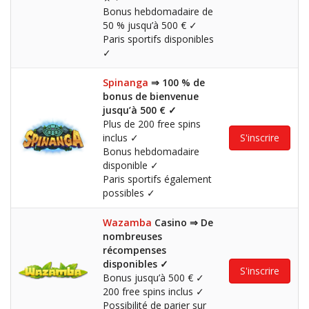
Bonus hebdomadaire de
50 % jusqu’à 500 €
✓
Paris sportifs disponibles
✓
Spinanga
⇒ 100 % de
bonus de bienvenue
jusqu’à 500 €
✓
Plus de 200 free spins
inclus
✓
S'inscrire
Bonus hebdomadaire
disponible
✓
Paris sportifs également
possibles
✓
Wazamba
Casino ⇒ De
nombreuses
récompenses
disponibles
✓
S'inscrire
Bonus jusqu’à 500 €
✓
200 free spins inclus
✓
Possibilité de parier sur