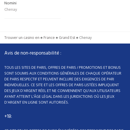
Nomini
Chenay
Trouver un casino en
♣
France
♣
Grand Est
♣
Chenay
Avis de non-responsabilité :
TOUS LES SITES DE PARIS, OFFRES DE PARIS / PROMOTIONS ET BONUS
SONT SOUMIS AUX CONDITIONS GÉNÉRALES DE CHAQUE OPÉRATEUR
DE PARIS RESPECTIF ET PEUVENT INCLURE DES EXIGENCES DE PARI
INDIVIDUELLES. CE SITE ET LES OFFRES DE PARIS LISTÉES IMPLIQUENT
DES JEUX D'ARGENT RÉEL ET NE CONVIENNENT QU'AUX UTILISATEURS
AYANT ATTEINT L'ÂGE LÉGAL DANS LES JURIDICTIONS OÙ LES JEUX
D'ARGENT EN LIGNE SONT AUTORISÉS.
+18: