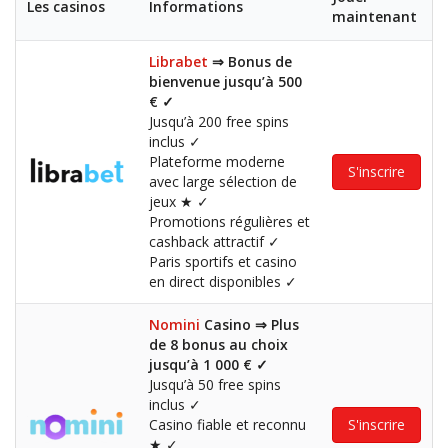
Les casinos
Informations
maintenant
Librabet
⇒ Bonus de
bienvenue jusqu’à 500
€
✓
Jusqu’à 200 free spins
inclus
✓
Plateforme moderne
S'inscrire
avec large sélection de
jeux
★
✓
Promotions régulières et
cashback attractif
✓
Paris sportifs et casino
en direct disponibles
✓
Nomini
Casino ⇒ Plus
de 8 bonus au choix
jusqu’à 1 000 €
✓
Jusqu’à 50 free spins
inclus
✓
Casino fiable et reconnu
S'inscrire
★
✓