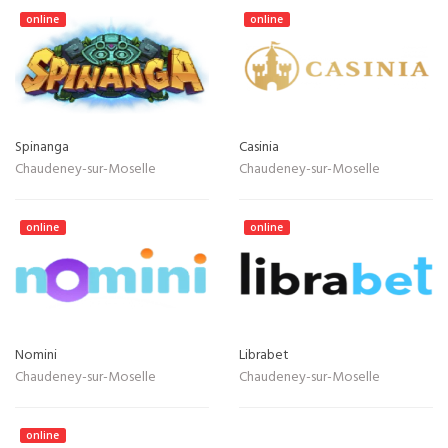
online
online
Spinanga
Casinia
Chaudeney-sur-Moselle
Chaudeney-sur-Moselle
online
online
Nomini
Librabet
Chaudeney-sur-Moselle
Chaudeney-sur-Moselle
online