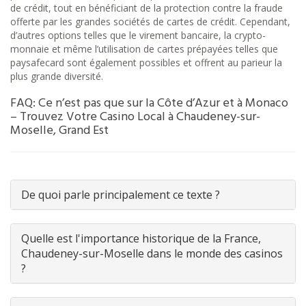
de crédit, tout en bénéficiant de la protection contre la fraude
offerte par les grandes sociétés de cartes de crédit. Cependant,
d’autres options telles que le virement bancaire, la crypto-
monnaie et même l’utilisation de cartes prépayées telles que
paysafecard sont également possibles et offrent au parieur la
plus grande diversité.
FAQ: Ce n’est pas que sur la Côte d’Azur et à Monaco
– Trouvez Votre Casino Local à Chaudeney-sur-
Moselle, Grand Est
De quoi parle principalement ce texte ?
Quelle est l'importance historique de la France,
Chaudeney-sur-Moselle dans le monde des casinos
?