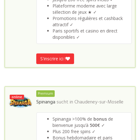
Plateforme moderne avec large
sélection de jeux ★ ✓
Promotions régulières et cashback
attractif ✓
Paris sportifs et casino en direct
disponibles ✓
S'inscrire ici !
Premium
online
Spinanga
sucht in
Chaudeney-sur-Moselle
Spinanga >100% de
bonus
de
bienvenue jusqu’à
500€
✓
Plus 200 free spins ✓
Bonus hebdomadaire et paris