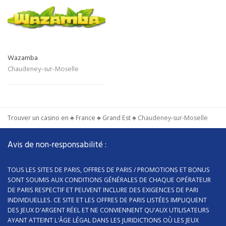
Wazamba
Chaudeney-sur-Moselle
Trouver un casino en
♣
France
♣
Grand Est
♣
Chaudeney-sur-Moselle
Avis de non-responsabilité :
TOUS LES SITES DE PARIS, OFFRES DE PARIS / PROMOTIONS ET BONUS
SONT SOUMIS AUX CONDITIONS GÉNÉRALES DE CHAQUE OPÉRATEUR
DE PARIS RESPECTIF ET PEUVENT INCLURE DES EXIGENCES DE PARI
INDIVIDUELLES. CE SITE ET LES OFFRES DE PARIS LISTÉES IMPLIQUENT
DES JEUX D'ARGENT RÉEL ET NE CONVIENNENT QU'AUX UTILISATEURS
AYANT ATTEINT L'ÂGE LÉGAL DANS LES JURIDICTIONS OÙ LES JEUX