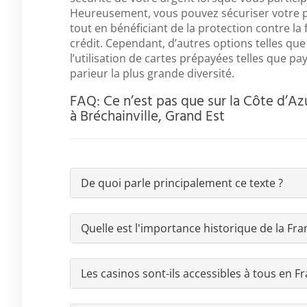
Heureusement, vous pouvez sécuriser votre pr
tout en bénéficiant de la protection contre la
crédit. Cependant, d’autres options telles qu
l’utilisation de cartes prépayées telles que p
parieur la plus grande diversité.
FAQ: Ce n’est pas que sur la Côte d’A
à Bréchainville, Grand Est
De quoi parle principalement ce texte ?
Quelle est l'importance historique de la Fra
Les casinos sont-ils accessibles à tous en F