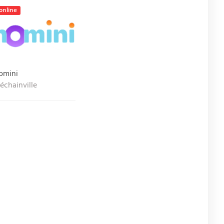
online
omini
échainville