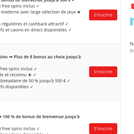
 free spins inclus
✓
 moderne avec large sélection de jeux
★
S'inscrire
 régulières et cashback attractif
✓
ifs et casino en direct disponibles
✓
N
Br
ino ⇒ Plus de 8 bonus au choix jusqu’à
free spins inclus
✓
S'inscrire
ble et reconnu
★
✓
domadaire de 50 % jusqu’à 500 €
✓
ifs disponibles
✓
 100 % de bonus de bienvenue jusqu’à
0 free spins inclus
✓
S'inscrire