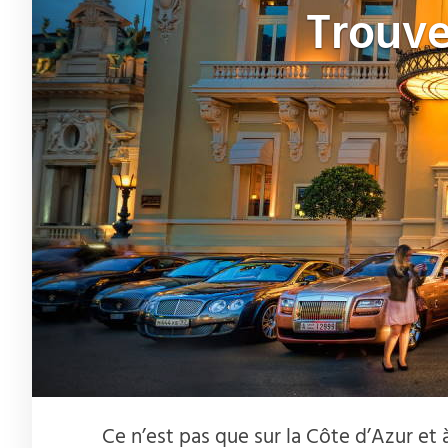
Trouve
Ce n’est pas que sur la Côte d’Azur et