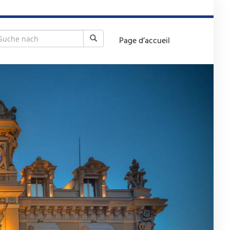
Page d’accueil