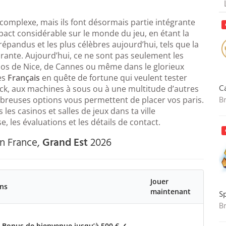
 complexe, mais ils font désormais partie intégrante
pact considérable sur le monde du jeu, en étant la
répandus et les plus célèbres aujourd’hui, tels que la
arante. Aujourd’hui, ce ne sont pas seulement les
inos de Nice, de Cannes ou même dans le glorieux
es
Français
en quête de fortune qui veulent tester
C
jack, aux machines à sous ou à une multitude d’autres
Br
breuses options vous permettent de placer vos paris.
 les casinos et salles de jeux dans ta ville
e, les évaluations et les détails de contact.
en France,
Grand Est
2026
Jouer
ons
maintenant
S
Br
Bonus de bienvenue jusqu’à 500 €
✓