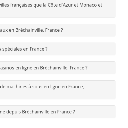
villes françaises que la Côte d'Azur et Monaco et
aux en Bréchainville, France ?
s spéciales en France ?
asinos en ligne en Bréchainville, France ?
 de machines à sous en ligne en France,
ne depuis Bréchainville en France ?