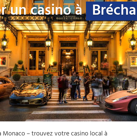
r un casino à
Bréchai
 à Monaco – trouvez votre casino local à