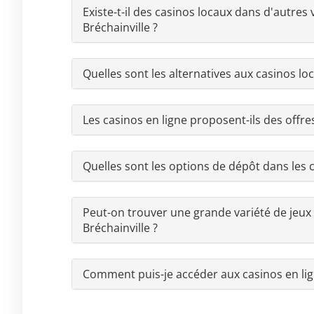
Existe-t-il des casinos locaux dans d'autres 
Bréchainville ?
Quelles sont les alternatives aux casinos loc
Les casinos en ligne proposent-ils des offre
Quelles sont les options de dépôt dans les c
Peut-on trouver une grande variété de jeux
Bréchainville ?
Comment puis-je accéder aux casinos en lig