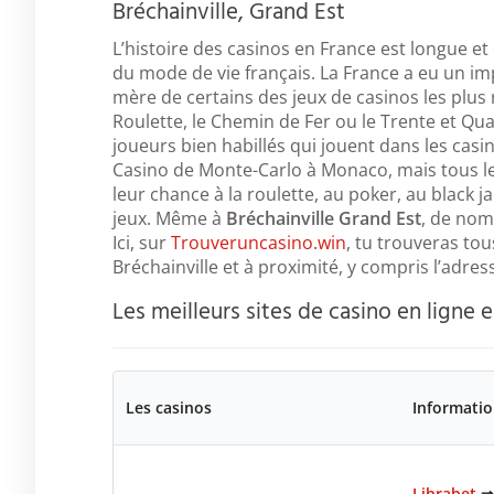
Bréchainville, Grand Est
L’histoire des casinos en France est longue et
du mode de vie français. La France a eu un im
mère de certains des jeux de casinos les plus 
Roulette, le Chemin de Fer ou le Trente et Qu
joueurs bien habillés qui jouent dans les cas
Casino de Monte-Carlo à Monaco, mais tous l
leur chance à la roulette, au poker, au black 
jeux. Même à
Bréchainville
Grand Est
, de nom
Ici, sur
Trouveruncasino.win
, tu trouveras tous
Bréchainville et à proximité, y compris l’adress
Les meilleurs sites de casino en ligne 
Les casinos
Informati
Librabet
⇒ 