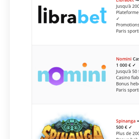
Jusqu’à 200
Plateforme
✓
Promotions
Paris sport
Nomini
Cas
1 000 €
✓
Jusqu’à 50 
Casino fia
Bonus heb
Paris sport
Spinanga
⇒
500 €
✓
Plus de 20