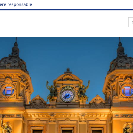
ière responsable