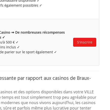
domadaire disponible
✓
tifs également possibles
✓
asino ⇒ De nombreuses récompenses
es
✓
u’à 500 €
✓
S'inscrire
pins inclus
✓
 de parier sur le sport également
✓
ressante par rapport aux casinos de
Braux-
 casinos et des options disponibles dans votre VILLE
i le temps est tout simplement trop peu agréable pour
s modernes que nous vivons aujourd’hui, les casinos
, sûre et parfois même plus lucrative pour tenter