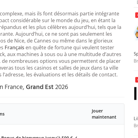
 complexe, mais ils font désormais partie intégrante
pact considérable sur le monde du jeu, en étant la
répandus et les plus célèbres aujourd’hui, tels que la
arante. Aujourd’hui, ce ne sont pas seulement les
inos de Nice, de Cannes ou même dans le glorieux
es
Français
en quête de fortune qui veulent tester
S
jack, aux machines à sous ou à une multitude d’autres
B
, de nombreuses options vous permettent de placer
uveras tous les casinos et salles de jeux dans ta ville
l’adresse, les évaluations et les détails de contact.
en France,
Grand Est
2026
Jouer
ons
maintenant
L
B
Bonus de bienvenue jusqu’à 500 €
✓