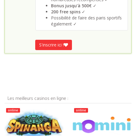
Bonus jusqu’à 500€
✓
200 free spins
✓
Possibilité de faire des paris sportifs
également ✓
S'inscrire ici !
Les meilleurs casinos en ligne :
online
online