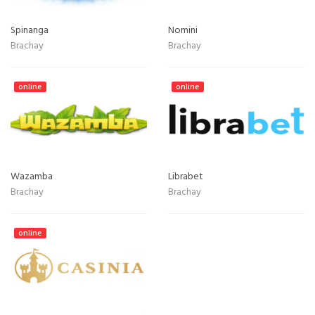
Spinanga
Nomini
Brachay
Brachay
online
online
Wazamba
Librabet
Brachay
Brachay
online