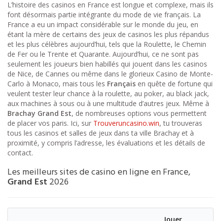
L’histoire des casinos en France est longue et complexe, mais ils
font désormais partie intégrante du mode de vie français. La
France a eu un impact considérable sur le monde du jeu, en
étant la mère de certains des jeux de casinos les plus répandus
et les plus célèbres aujourd’hui, tels que la Roulette, le Chemin
de Fer ou le Trente et Quarante. Aujourd’hui, ce ne sont pas
seulement les joueurs bien habillés qui jouent dans les casinos
de Nice, de Cannes ou même dans le glorieux Casino de Monte-
Carlo à Monaco, mais tous les
Français
en quête de fortune qui
veulent tester leur chance à la roulette, au poker, au black jack,
aux machines à sous ou à une multitude d’autres jeux. Même à
Brachay
Grand Est
, de nombreuses options vous permettent
de placer vos paris. Ici, sur
Trouveruncasino.win
, tu trouveras
tous les casinos et salles de jeux dans ta ville Brachay et à
proximité, y compris l’adresse, les évaluations et les détails de
contact.
Les meilleurs sites de casino en ligne en France,
Grand Est
2026
Jouer