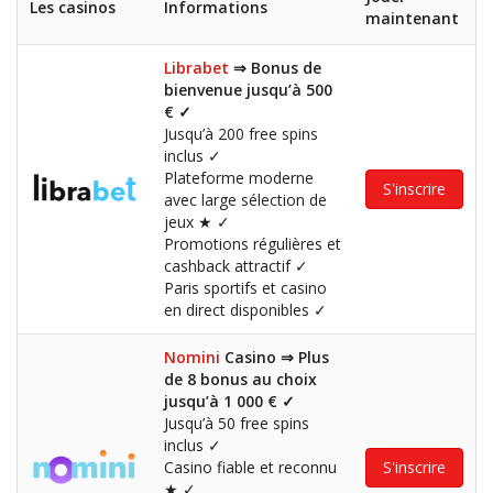
Les casinos
Informations
maintenant
Librabet
⇒ Bonus de
bienvenue jusqu’à 500
€
✓
Jusqu’à 200 free spins
inclus
✓
Plateforme moderne
S'inscrire
avec large sélection de
jeux
★
✓
Promotions régulières et
cashback attractif
✓
Paris sportifs et casino
en direct disponibles
✓
Nomini
Casino ⇒ Plus
de 8 bonus au choix
jusqu’à 1 000 €
✓
Jusqu’à 50 free spins
inclus
✓
Casino fiable et reconnu
S'inscrire
★
✓