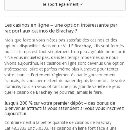
le sport également
✓
Les casinos en ligne – une option intéressante par
rapport aux casinos de
Brachay
?
Mais que faire si vous n’êtes pas satisfait des casinos et des
options disponibles dans votre VILLE
Brachay
, s’ils sont fermés
ou si le temps est tout simplement trop peu agréable pour sortir
? Ne vous inquiétez pas, dans les temps modernes que nous
vivons aujourd’hui, les casinos en ligne sont devenus une option
intéressante, sûre et parfois même plus lucrative pour tenter
votre chance. Fortement réglementés par le gouvernement
français, ils vous permettent de parier depuis le confort de votre
domicile, tout en vous offrant une plus grande variété de jeux
que le casino de
Brachay
ne pourrait jamais le faire.
Jusqu’à 200 % sur votre premier dépôt – des bonus de
bienvenue attractifs vous attendent si vous vous inscrivez
aujourd’hui
Contrairement à la petite quantité de casinos de Brachay
Lat:48,3833 Lng:5,0333, les casinos en ligne font face à une