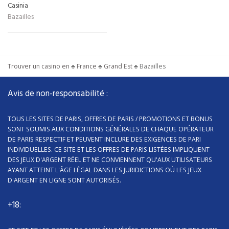
Casinia
Bazailles
Trouver un casino en
♣
France
♣
Grand Est
♣
Bazailles
Avis de non-responsabilité :
TOUS LES SITES DE PARIS, OFFRES DE PARIS / PROMOTIONS ET BONUS
SONT SOUMIS AUX CONDITIONS GÉNÉRALES DE CHAQUE OPÉRATEUR
DE PARIS RESPECTIF ET PEUVENT INCLURE DES EXIGENCES DE PARI
INDIVIDUELLES. CE SITE ET LES OFFRES DE PARIS LISTÉES IMPLIQUENT
DES JEUX D'ARGENT RÉEL ET NE CONVIENNENT QU'AUX UTILISATEURS
AYANT ATTEINT L'ÂGE LÉGAL DANS LES JURIDICTIONS OÙ LES JEUX
D'ARGENT EN LIGNE SONT AUTORISÉS.
+18: