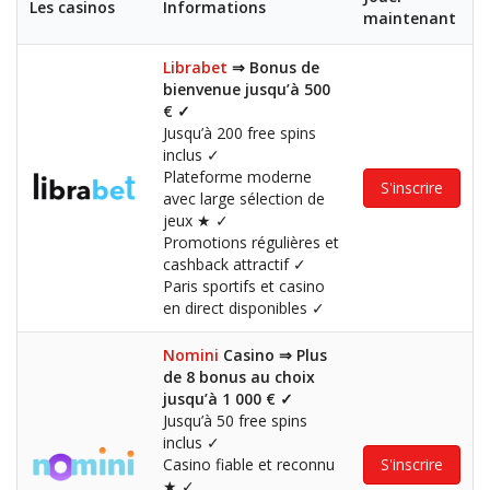
Les casinos
Informations
maintenant
Librabet
⇒ Bonus de
bienvenue jusqu’à 500
€
✓
Jusqu’à 200 free spins
inclus
✓
Plateforme moderne
S'inscrire
avec large sélection de
jeux
★
✓
Promotions régulières et
cashback attractif
✓
Paris sportifs et casino
en direct disponibles
✓
Nomini
Casino ⇒ Plus
de 8 bonus au choix
jusqu’à 1 000 €
✓
Jusqu’à 50 free spins
inclus
✓
Casino fiable et reconnu
S'inscrire
★
✓