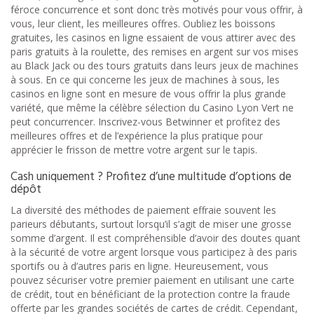
féroce concurrence et sont donc très motivés pour vous offrir, à
vous, leur client, les meilleures offres. Oubliez les boissons
gratuites, les casinos en ligne essaient de vous attirer avec des
paris gratuits à la roulette, des remises en argent sur vos mises
au Black Jack ou des tours gratuits dans leurs jeux de machines
à sous. En ce qui concerne les jeux de machines à sous, les
casinos en ligne sont en mesure de vous offrir la plus grande
variété, que même la célèbre sélection du Casino Lyon Vert ne
peut concurrencer. Inscrivez-vous Betwinner et profitez des
meilleures offres et de l’expérience la plus pratique pour
apprécier le frisson de mettre votre argent sur le tapis.
Cash uniquement ? Profitez d’une multitude d’options de
dépôt
La diversité des méthodes de paiement effraie souvent les
parieurs débutants, surtout lorsqu’il s’agit de miser une grosse
somme d’argent. Il est compréhensible d’avoir des doutes quant
à la sécurité de votre argent lorsque vous participez à des paris
sportifs ou à d’autres paris en ligne. Heureusement, vous
pouvez sécuriser votre premier paiement en utilisant une carte
de crédit, tout en bénéficiant de la protection contre la fraude
offerte par les grandes sociétés de cartes de crédit. Cependant,