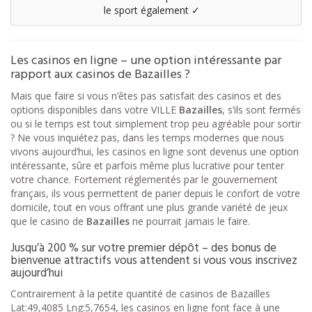
le sport également
✓
Les casinos en ligne – une option intéressante par
rapport aux casinos de
Bazailles
?
Mais que faire si vous n’êtes pas satisfait des casinos et des
options disponibles dans votre VILLE
Bazailles
, s’ils sont fermés
ou si le temps est tout simplement trop peu agréable pour sortir
? Ne vous inquiétez pas, dans les temps modernes que nous
vivons aujourd’hui, les casinos en ligne sont devenus une option
intéressante, sûre et parfois même plus lucrative pour tenter
votre chance. Fortement réglementés par le gouvernement
français, ils vous permettent de parier depuis le confort de votre
domicile, tout en vous offrant une plus grande variété de jeux
que le casino de
Bazailles
ne pourrait jamais le faire.
Jusqu’à 200 % sur votre premier dépôt – des bonus de
bienvenue attractifs vous attendent si vous vous inscrivez
aujourd’hui
Contrairement à la petite quantité de casinos de Bazailles
Lat:49,4085 Lng:5,7654, les casinos en ligne font face à une