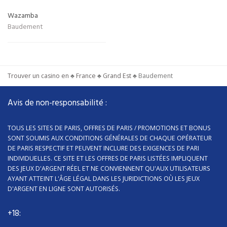
Wazamba
Baudement
Trouver un casino en
♣
France
♣
Grand Est
♣
Baudement
Avis de non-responsabilité :
TOUS LES SITES DE PARIS, OFFRES DE PARIS / PROMOTIONS ET BONUS
SONT SOUMIS AUX CONDITIONS GÉNÉRALES DE CHAQUE OPÉRATEUR
DE PARIS RESPECTIF ET PEUVENT INCLURE DES EXIGENCES DE PARI
INDIVIDUELLES. CE SITE ET LES OFFRES DE PARIS LISTÉES IMPLIQUENT
DES JEUX D'ARGENT RÉEL ET NE CONVIENNENT QU'AUX UTILISATEURS
AYANT ATTEINT L'ÂGE LÉGAL DANS LES JURIDICTIONS OÙ LES JEUX
D'ARGENT EN LIGNE SONT AUTORISÉS.
+18: