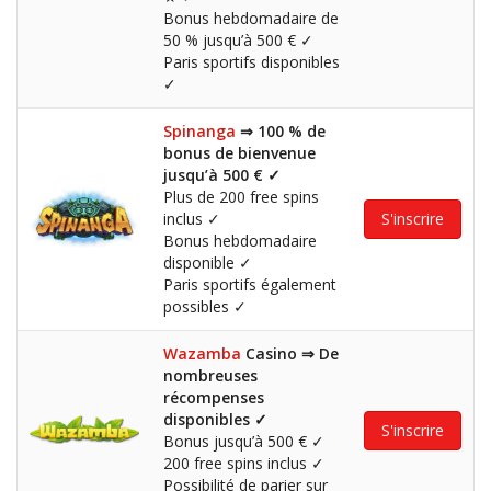
Bonus hebdomadaire de
50 % jusqu’à 500 €
✓
Paris sportifs disponibles
✓
Spinanga
⇒ 100 % de
bonus de bienvenue
jusqu’à 500 €
✓
Plus de 200 free spins
inclus
✓
S'inscrire
Bonus hebdomadaire
disponible
✓
Paris sportifs également
possibles
✓
Wazamba
Casino ⇒ De
nombreuses
récompenses
disponibles
✓
S'inscrire
Bonus jusqu’à 500 €
✓
200 free spins inclus
✓
Possibilité de parier sur