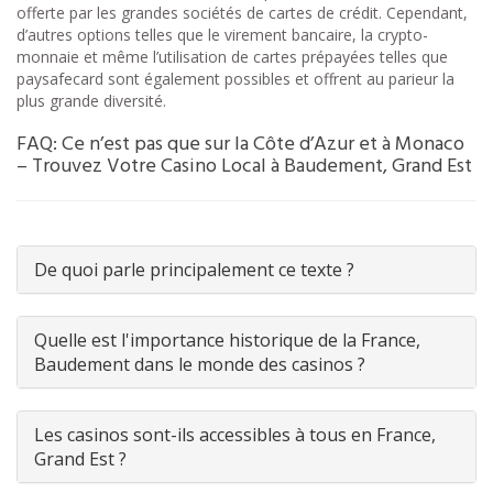
offerte par les grandes sociétés de cartes de crédit. Cependant,
d’autres options telles que le virement bancaire, la crypto-
monnaie et même l’utilisation de cartes prépayées telles que
paysafecard sont également possibles et offrent au parieur la
plus grande diversité.
FAQ: Ce n’est pas que sur la Côte d’Azur et à Monaco
– Trouvez Votre Casino Local à Baudement, Grand Est
De quoi parle principalement ce texte ?
Quelle est l'importance historique de la France,
Baudement dans le monde des casinos ?
Les casinos sont-ils accessibles à tous en France,
Grand Est ?