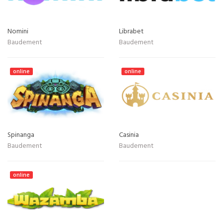
Nomini
Librabet
Baudement
Baudement
online
online
Spinanga
Casinia
Baudement
Baudement
online